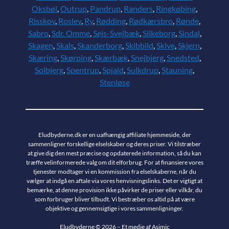
Oksbøl
,
Outrup
,
Pandrup
,
Randers
,
Ringkøbing
,
Risskov
,
Roslev
,
Ry
,
Rødding
,
Rødkærsbro
,
Rønde
,
Sabro
,
Sdr. Omme
,
Sejs-Svejbæk
,
Silkeborg
,
Sindal
,
Skagen
,
Skals
,
Skanderborg
,
Skibbild
,
Skive
,
Skjern
,
Skæring
,
Skørping
,
Skærbæk
,
Snejbjerg
,
Snedsted
,
Solbjerg
,
Spentrup
,
Spjald
,
Sulkdrup
,
Stauning
,
Stenløse
Eludbyderne.dk er en uafhængig affiliate hjemmeside, der
sammenligner forskellige elselskaber og deres priser. Vi tilstræber
at give dig den mest præcise og opdaterede information, så du kan
træffe velinformerede valg om dit elforbrug. For at finansiere vores
tjenester modtager vi en kommission fra elselskaberne, når du
vælger at indgå en aftale via vores henvisningslinks. Det er vigtigt at
bemærke, at denne provision ikke påvirker de priser eller vilkår, du
som forbruger bliver tilbudt. Vi bestræber os altid på at være
objektive og gennemsigtige i vores sammenligninger.
Eludbyderne © 2026 – Et medie af Asimic