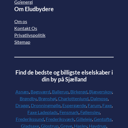
Go’energi
Om Eludbydere
Om os
Kontakt Os
Privatlivspolitik
Sitemap
Find de bedste og billigste elselskaber i
din by på Sjælland
Asnæs
,
Bagsværd
,
Ballerup
,
Birkerød
,
Bjæverskov
,
Brøndby
,
Brønshøj
,
Charlottenlund
,
Dalmose
,
Dragør
,
Dronningmølle
,
Espergærde
,
Farum
,
Faxe
,
Faxe Ladeplads
,
Fensmark
,
Føllenslev
,
Frederikssund
,
Frederiksværk
,
Gilleleje
,
Gentofte
,
Gladsaxe
,
Glostrup
,
Greve
,
Haslev
,
Havdrup
,