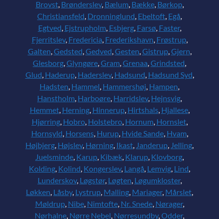
Brovst
,
Brønderslev
,
Bælum
,
Bække
,
Børkop
,
Christiansfeld
,
Dronninglund
,
Ebeltoft
,
Egå
,
Egtved
,
Ejstrupholm
,
Esbjerg
,
Farsø
,
Faster
,
Fjerritslev
,
Fredericia
,
Frederikshavn
,
Frøstrup
,
Galten
,
Gedsted
,
Gedved
,
Gesten
,
Gistrup
,
Gjern
,
Glesborg
,
Glyngøre
,
Gram
,
Grenaa
,
Grindsted
,
Glud
,
Haderup
,
Haderslev
,
Hadsund
,
Hadsund Syd
,
Hadsten
,
Hammel
,
Hammershøj
,
Hampen
,
Hanstholm
,
Harboøre
,
Harridslev
,
Hejnsvig
,
Hemmet
,
Herning
,
Hinnerup
,
Hirtshals
,
Hjallese
,
Hjørring
,
Hobro
,
Holstebro
,
Hornum
,
Hornslet
,
Hornsyld
,
Horsens
,
Hurup
,
Hvide Sande
,
Hvam
,
Højbjerg
,
Højslev
,
Hørning
,
Ikast
,
Janderup
,
Jelling
,
Juelsminde
,
Karup
,
Kibæk
,
Klarup
,
Klovborg
,
Kolding
,
Kolind
,
Kongerslev
,
Langå
,
Lemvig
,
Lind
,
Lunderskov
,
Løgstør
,
Løgten
,
Løgumkloster
,
Løkken
,
Låsby
,
Lystrup
,
Malling
,
Mariager
,
Mårslet
,
Møldrup
,
Nibe
,
Nimtofte
,
Nr. Snede
,
Nørager
,
Nørhalne
,
Nørre Nebel
,
Nørresundby
,
Odder
,