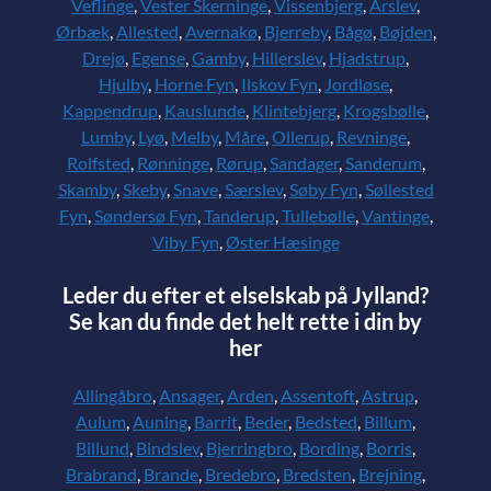
Veflinge
,
Vester Skerninge
,
Vissenbjerg
,
Årslev
,
Ørbæk
,
Allested
,
Avernakø
,
Bjerreby
,
Bågø
,
Bøjden
,
Drejø
,
Egense
,
Gamby
,
Hillerslev
,
Hjadstrup
,
Hjulby
,
Horne Fyn
,
Ilskov Fyn
,
Jordløse
,
Kappendrup
,
Kauslunde
,
Klintebjerg
,
Krogsbølle
,
Lumby
,
Lyø
,
Melby
,
Måre
,
Ollerup
,
Revninge
,
Rolfsted
,
Rønninge
,
Rørup
,
Sandager
,
Sanderum
,
Skamby
,
Skeby
,
Snave
,
Særslev
,
Søby Fyn
,
Søllested
Fyn
,
Søndersø Fyn
,
Tanderup
,
Tullebølle
,
Vantinge
,
Viby Fyn
,
Øster Hæsinge
Leder du efter et elselskab på Jylland?
Se kan du finde det helt rette i din by
her
Allingåbro
,
Ansager
,
Arden
,
Assentoft
,
Astrup
,
Aulum
,
Auning
,
Barrit
,
Beder
,
Bedsted
,
Billum
,
Billund
,
Bindslev
,
Bjerringbro
,
Bording
,
Borris
,
Brabrand
,
Brande
,
Bredebro
,
Bredsten
,
Brejning
,