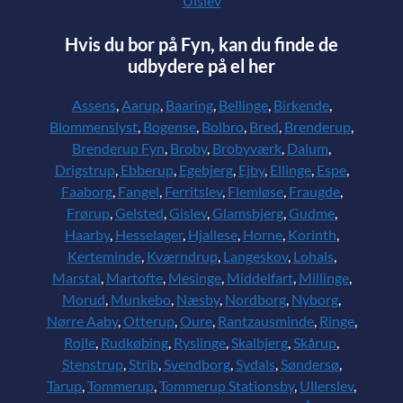
Ulslev
Hvis du bor på Fyn, kan du finde de
udbydere på el her
Assens
,
Aarup
,
Baaring
,
Bellinge
,
Birkende
,
Blommenslyst
,
Bogense
,
Bolbro
,
Bred
,
Brenderup
,
Brenderup Fyn
,
Broby
,
Brobyværk
,
Dalum
,
Drigstrup
,
Ebberup
,
Egebjerg
,
Ejby
,
Ellinge
,
Espe
,
Faaborg
,
Fangel
,
Ferritslev
,
Flemløse
,
Fraugde
,
Frørup
,
Gelsted
,
Gislev
,
Glamsbjerg
,
Gudme
,
Haarby
,
Hesselager
,
Hjallese
,
Horne
,
Korinth
,
Kerteminde
,
Kværndrup
,
Langeskov
,
Lohals
,
Marstal
,
Martofte
,
Mesinge
,
Middelfart
,
Millinge
,
Morud
,
Munkebo
,
Næsby
,
Nordborg
,
Nyborg
,
Nørre Aaby
,
Otterup
,
Oure
,
Rantzausminde
,
Ringe
,
Rojle
,
Rudkøbing
,
Ryslinge
,
Skalbjerg
,
Skårup
,
Stenstrup
,
Strib
,
Svendborg
,
Sydals
,
Søndersø
,
Tarup
,
Tommerup
,
Tommerup Stationsby
,
Ullerslev
,