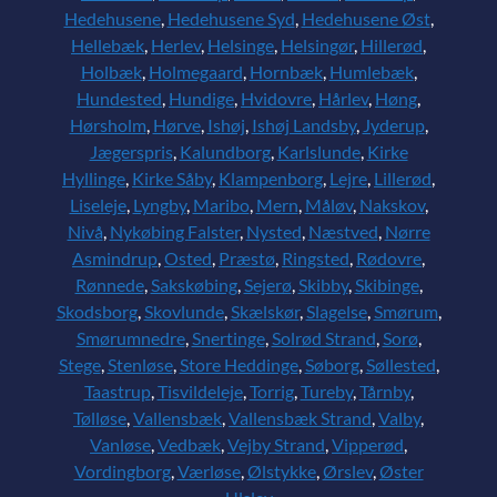
Hedehusene
,
Hedehusene Syd
,
Hedehusene Øst
,
Hellebæk
,
Herlev
,
Helsinge
,
Helsingør
,
Hillerød
,
Holbæk
,
Holmegaard
,
Hornbæk
,
Humlebæk
,
Hundested
,
Hundige
,
Hvidovre
,
Hårlev
,
Høng
,
Hørsholm
,
Hørve
,
Ishøj
,
Ishøj Landsby
,
Jyderup
,
Jægerspris
,
Kalundborg
,
Karlslunde
,
Kirke
Hyllinge
,
Kirke Såby
,
Klampenborg
,
Lejre
,
Lillerød
,
Liseleje
,
Lyngby
,
Maribo
,
Mern
,
Måløv
,
Nakskov
,
Nivå
,
Nykøbing Falster
,
Nysted
,
Næstved
,
Nørre
Asmindrup
,
Osted
,
Præstø
,
Ringsted
,
Rødovre
,
Rønnede
,
Sakskøbing
,
Sejerø
,
Skibby
,
Skibinge
,
Skodsborg
,
Skovlunde
,
Skælskør
,
Slagelse
,
Smørum
,
Smørumnedre
,
Snertinge
,
Solrød Strand
,
Sorø
,
Stege
,
Stenløse
,
Store Heddinge
,
Søborg
,
Søllested
,
Taastrup
,
Tisvildeleje
,
Torrig
,
Tureby
,
Tårnby
,
Tølløse
,
Vallensbæk
,
Vallensbæk Strand
,
Valby
,
Vanløse
,
Vedbæk
,
Vejby Strand
,
Vipperød
,
Vordingborg
,
Værløse
,
Ølstykke
,
Ørslev
,
Øster