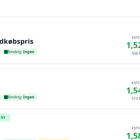
EST
ndkøbspris
1,5
Binding:
Ingen
506
k
EST
1,5
Binding:
Ingen
515
k
ENT
EST
1,5