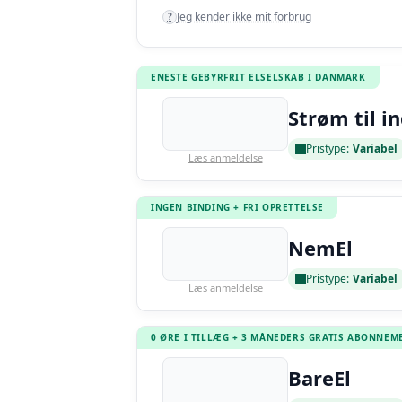
Jeg kender ikke mit forbrug
?
ENESTE GEBYRFRIT ELSELSKAB I DANMARK
Strøm til i
Pristype:
Variabel
Læs anmeldelse
INGEN BINDING + FRI OPRETTELSE
NemEl
Pristype:
Variabel
Læs anmeldelse
0 ØRE I TILLÆG + 3 MÅNEDERS GRATIS ABONNEM
BareEl