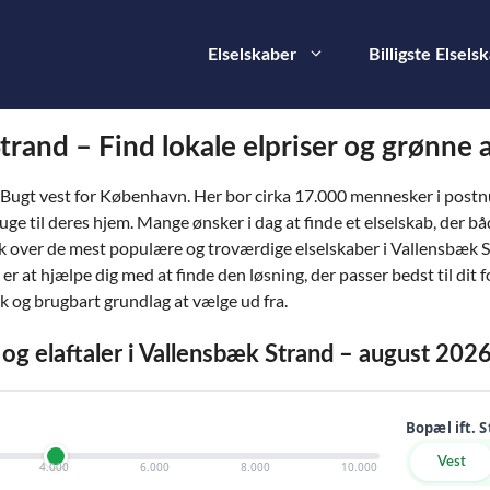
Elselskaber
Billigste Elsels
trand – Find lokale elpriser og grønne 
e Bugt vest for København. Her bor cirka 17.000 mennesker i pos
bruge til deres hjem. Mange ønsker i dag at finde et elselskab, der bå
lik over de mest populære og troværdige elselskaber i Vallensbæk 
 er at hjælpe dig med at finde den løsning, der passer bedst til di
tisk og brugbart grundlag at vælge ud fra.
r og elaftaler i Vallensbæk Strand – august 202
Bopæl ift. 
Vest
4.000
6.000
8.000
10.000