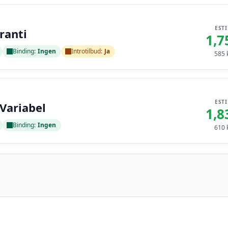
EST
ranti
1,7
Binding:
Ingen
Introtilbud:
Ja
585
k
EST
 Variabel
1,8
Binding:
Ingen
610
k