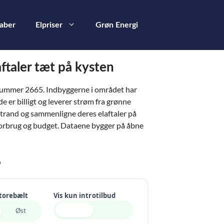
kaber
Elpriser
Grøn Energi
aftaler tæt på kysten
tnummer 2665. Indbyggerne i området har
de er billigt og leverer strøm fra grønne
Strand og sammenligne deres elaftaler på
t forbrug og budget. Dataene bygger på åbne
6
Storebælt
Vis kun introtilbud
Øst