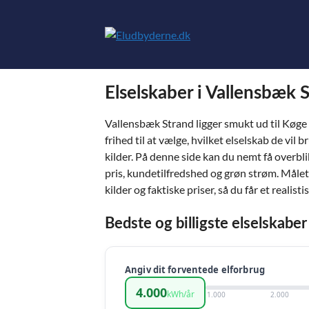
Hop
til
indhold
Elselskaber i Vallensbæk S
Vallensbæk Strand ligger smukt ud til Køg
frihed til at vælge, hvilket elselskab de vil 
kilder. På denne side kan du nemt få overb
pris, kundetilfredshed og grøn strøm. Målet
kilder og faktiske priser, så du får et realis
Bedste og billigste elselskabe
Angiv dit forventede elforbrug
4.000
kWh/år
1.000
2.000