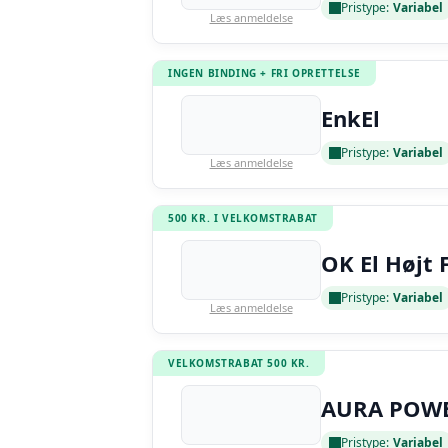
Pristype:
Variabel
Læs anmeldelse
INGEN BINDING + FRI OPRETTELSE
EnkEl
Pristype:
Variabel
Læs anmeldelse
500 KR. I VELKOMSTRABAT
OK El Højt 
Pristype:
Variabel
Læs anmeldelse
VELKOMSTRABAT 500 KR.
AURA POW
Pristype:
Variabel