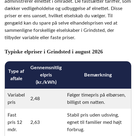
administrerer elnettet i området. De fastsætter tariffer, som
dækker vedligeholdelse og udbyggelse af elnettet. Disse
priser er ens uanset, hvilket elselskab du vælger. Til
gengæld kan du spare på selve elhandelsprisen ved at
sammenligne forskellige elselskaber i Grindsted, der
tilbyder variable eller faste priser.
Typiske elpriser i Grindsted i august 2026
Gennemsnitlig
Type af
elpris
Bemærkning
aftale
(kr./kWh)
Variabel
Følger timepris på elbørsen,
2,48
pris
billigst om natten.
Fast
Stabil pris uden udsving,
pris 12
2,63
egnet til familier med højt
mdr.
forbrug.