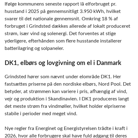
Ifølge kommunens seneste rapport lå elforbruget pr.
husstand i 2025 på gennemsnitligt 3.950 kWh, hvilket
svarer til det nationale gennemsnit. Omkring 18 % af
forbruget i Grindsted dækkes allerede af lokalt produceret
strøm, især vind og solenergi. Det forventes at stige
yderligere, efterhånden som flere husstande installerer
batterilagring og solpaneler.
DK1, elbørs og lovgivning om el i Danmark
Grindsted hører som nævnt under elområde DK1. Her
fastsættes priserne på den nordiske elbørs, Nord Pool. Det
betyder, at strømmen kan variere i pris, afhængig af vind,
vejr og produktion i Skandinavien. I DK1 produceres langt
det meste strøm fra vindmøller, hvilket holder elpriserne
stabile i perioder med meget vind.
Nye regler fra Energinet og Energistyrelsen trådte i kraft i
2026, hvor alle forbrugere skal have fuld adgang til deres