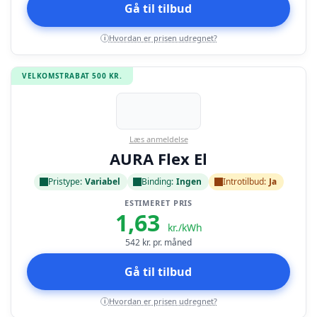
Gå til tilbud
Hvordan er prisen udregnet?
i
VELKOMSTRABAT 500 KR.
Læs anmeldelse
AURA Flex El
Pristype:
Variabel
Binding:
Ingen
Introtilbud:
Ja
ESTIMERET PRIS
1,63
kr./kWh
542
kr. pr. måned
Gå til tilbud
Hvordan er prisen udregnet?
i