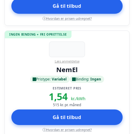
Gå til tilbud
Hvordan er prisen udregnet?
i
INGEN BINDING + FRI OPRETTELSE
Læs anmeldelse
NemEl
Pristype:
Variabel
Binding:
Ingen
ESTIMERET PRIS
1,54
kr./kWh
515
kr. pr. måned
Gå til tilbud
Hvordan er prisen udregnet?
i