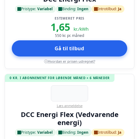
Pristype:
Variabel
Binding:
Ingen
Introtilbud:
Ja
ESTIMERET PRIS
1,65
kr./kWh
550
kr. pr. måned
Gå til tilbud
Hvordan er prisen udregnet?
i
0 KR. I ABONNEMENT FOR LØBENDE MÅNED + 6 MÅNEDER
Læs anmeldelse
DCC Energi Flex (Vedvarende
energi)
Pristype:
Variabel
Binding:
Ingen
Introtilbud:
Ja