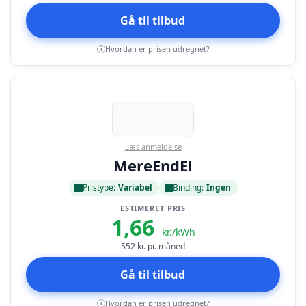
Gå til tilbud
Hvordan er prisen udregnet?
i
Læs anmeldelse
MereEndEl
Pristype:
Variabel
Binding:
Ingen
ESTIMERET PRIS
1,66
kr./kWh
552
kr. pr. måned
Gå til tilbud
Hvordan er prisen udregnet?
i