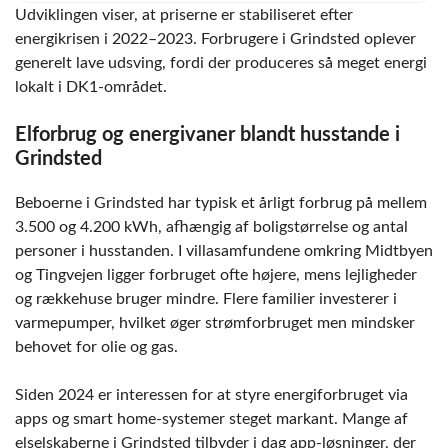
Udviklingen viser, at priserne er stabiliseret efter
energikrisen i 2022–2023. Forbrugere i Grindsted oplever
generelt lave udsving, fordi der produceres så meget energi
lokalt i DK1-området.
Elforbrug og energivaner blandt husstande i
Grindsted
Beboerne i Grindsted har typisk et årligt forbrug på mellem
3.500 og 4.200 kWh, afhængig af boligstørrelse og antal
personer i husstanden. I villasamfundene omkring Midtbyen
og Tingvejen ligger forbruget ofte højere, mens lejligheder
og rækkehuse bruger mindre. Flere familier investerer i
varmepumper, hvilket øger strømforbruget men mindsker
behovet for olie og gas.
Siden 2024 er interessen for at styre energiforbruget via
apps og smart home-systemer steget markant. Mange af
elselskaberne i Grindsted tilbyder i dag app-løsninger, der