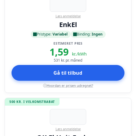
Læs anmeldelse
EnkEl
Pristype:
Variabel
Binding:
Ingen
ESTIMERET PRIS
1,59
kr./kWh
531
kr. pr. måned
Gå til tilbud
Hvordan er prisen udregnet?
i
500 KR. I VELKOMSTRABAT
Læs anmeldelse