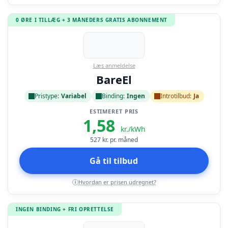
0 ØRE I TILLÆG + 3 MÅNEDERS GRATIS ABONNEMENT
Læs anmeldelse
BareEl
Pristype:
Variabel
Binding:
Ingen
Introtilbud:
Ja
ESTIMERET PRIS
1,58
kr./kWh
527
kr. pr. måned
Gå til tilbud
Hvordan er prisen udregnet?
i
INGEN BINDING + FRI OPRETTELSE