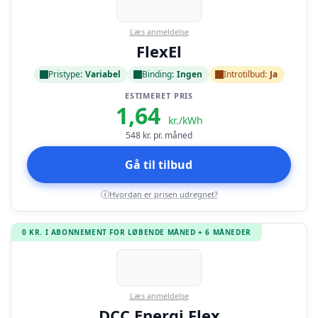
Læs anmeldelse
FlexEl
Pristype:
Variabel
Binding:
Ingen
Introtilbud:
Ja
ESTIMERET PRIS
1,64
kr./kWh
548
kr. pr. måned
Gå til tilbud
Hvordan er prisen udregnet?
i
0 KR. I ABONNEMENT FOR LØBENDE MÅNED + 6 MÅNEDER
Læs anmeldelse
DCC Energi Flex