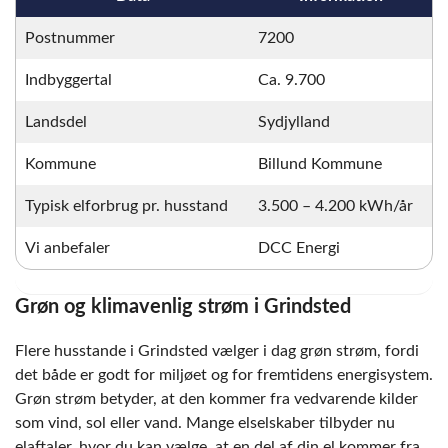
Postnummer
7200
Indbyggertal
Ca. 9.700
Landsdel
Sydjylland
Kommune
Billund Kommune
Typisk elforbrug pr. husstand
3.500 – 4.200 kWh/år
Vi anbefaler
DCC Energi
Grøn og klimavenlig strøm i Grindsted
Flere husstande i Grindsted vælger i dag grøn strøm, fordi
det både er godt for miljøet og for fremtidens energisystem.
Grøn strøm betyder, at den kommer fra vedvarende kilder
som vind, sol eller vand. Mange elselskaber tilbyder nu
elaftaler, hvor du kan vælge, at en del af din el kommer fra