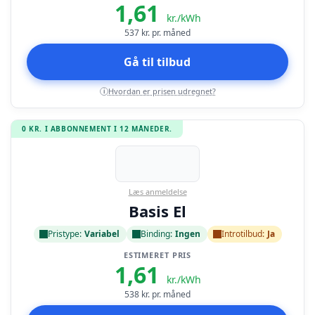
1,61
kr./kWh
537
kr. pr. måned
Gå til tilbud
Hvordan er prisen udregnet?
i
0 KR. I ABBONNEMENT I 12 MÅNEDER.
Læs anmeldelse
Basis El
Pristype:
Variabel
Binding:
Ingen
Introtilbud:
Ja
ESTIMERET PRIS
1,61
kr./kWh
538
kr. pr. måned