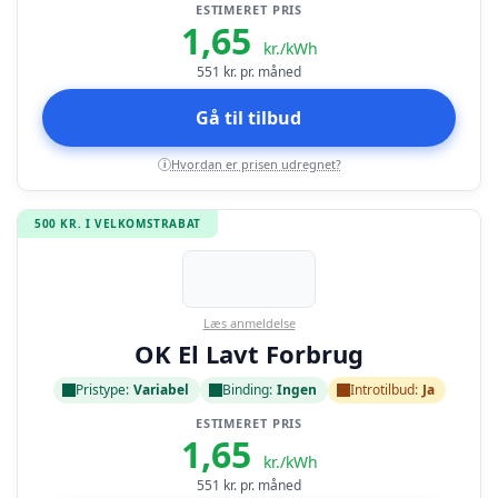
ESTIMERET PRIS
1,65
kr./kWh
551
kr. pr. måned
Gå til tilbud
Hvordan er prisen udregnet?
i
500 KR. I VELKOMSTRABAT
Læs anmeldelse
OK El Lavt Forbrug
Pristype:
Variabel
Binding:
Ingen
Introtilbud:
Ja
ESTIMERET PRIS
1,65
kr./kWh
551
kr. pr. måned