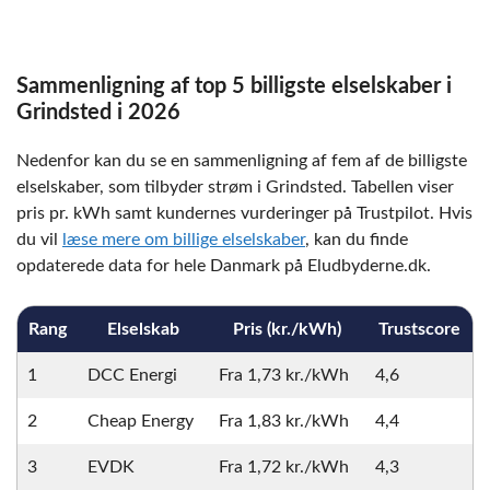
Sammenligning af top 5 billigste elselskaber i
Grindsted i 2026
Nedenfor kan du se en sammenligning af fem af de billigste
elselskaber, som tilbyder strøm i Grindsted. Tabellen viser
pris pr. kWh samt kundernes vurderinger på Trustpilot. Hvis
du vil
læse mere om billige elselskaber
, kan du finde
opdaterede data for hele Danmark på Eludbyderne.dk.
Rang
Elselskab
Pris (kr./kWh)
Trustscore
1
DCC Energi
Fra 1,73 kr./kWh
4,6
2
Cheap Energy
Fra 1,83 kr./kWh
4,4
3
EVDK
Fra 1,72 kr./kWh
4,3