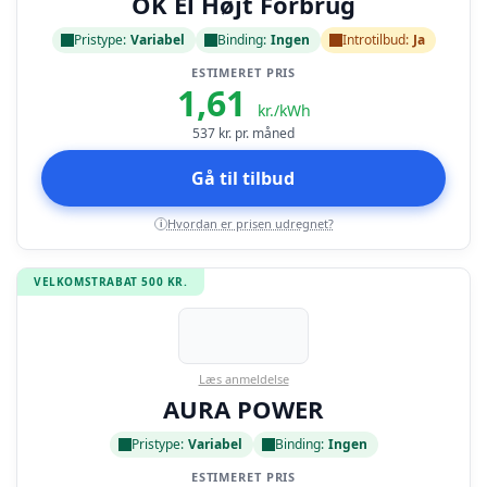
OK El Højt Forbrug
Pristype:
Variabel
Binding:
Ingen
Introtilbud:
Ja
ESTIMERET PRIS
1,61
kr./kWh
537
kr. pr. måned
Gå til tilbud
Hvordan er prisen udregnet?
i
VELKOMSTRABAT 500 KR.
Læs anmeldelse
AURA POWER
Pristype:
Variabel
Binding:
Ingen
ESTIMERET PRIS