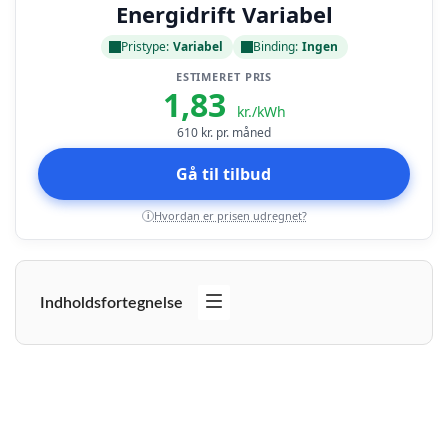
Energidrift Variabel
Pristype:
Variabel
Binding:
Ingen
ESTIMERET PRIS
1,83
kr./kWh
610
kr. pr. måned
Gå til tilbud
Hvordan er prisen udregnet?
i
Indholdsfortegnelse