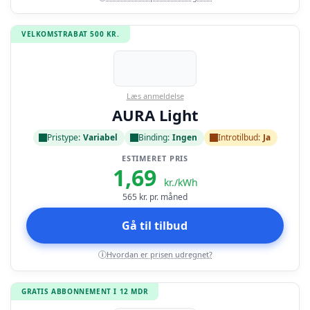
VELKOMSTRABAT 500 KR.
Læs anmeldelse
AURA Light
Pristype:
Variabel
Binding:
Ingen
Introtilbud:
Ja
ESTIMERET PRIS
1,69
kr./kWh
565
kr. pr. måned
Gå til tilbud
Hvordan er prisen udregnet?
i
GRATIS ABBONNEMENT I 12 MDR