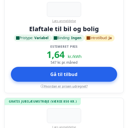
Læs anmeldelse
Elaftale til bil og bolig
Pristype:
Variabel
Binding:
Ingen
Introtilbud:
Ja
ESTIMERET PRIS
1,64
kr./kWh
547
kr. pr. måned
Gå til tilbud
Hvordan er prisen udregnet?
i
GRATIS JUBILÆUMSTRØJE (VÆRDI 850 KR.)
Læs anmeldelse