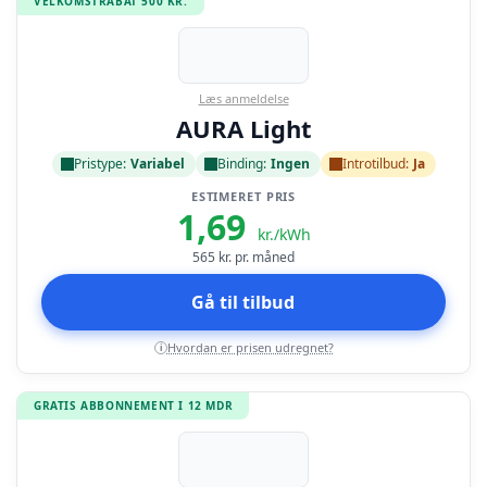
VELKOMSTRABAT 500 KR.
Læs anmeldelse
AURA Light
Pristype:
Variabel
Binding:
Ingen
Introtilbud:
Ja
ESTIMERET PRIS
1,69
kr./kWh
565
kr. pr. måned
Gå til tilbud
Hvordan er prisen udregnet?
i
GRATIS ABBONNEMENT I 12 MDR