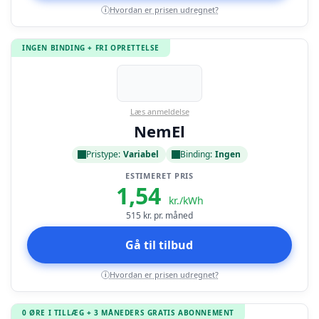
Hvordan er prisen udregnet?
i
INGEN BINDING + FRI OPRETTELSE
Læs anmeldelse
NemEl
Pristype:
Variabel
Binding:
Ingen
ESTIMERET PRIS
1,54
kr./kWh
515
kr. pr. måned
Gå til tilbud
Hvordan er prisen udregnet?
i
0 ØRE I TILLÆG + 3 MÅNEDERS GRATIS ABONNEMENT