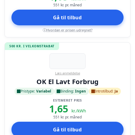
551
kr. pr. måned
Gå til tilbud
Hvordan er prisen udregnet?
i
500 KR. I VELKOMSTRABAT
Læs anmeldelse
OK El Lavt Forbrug
Pristype:
Variabel
Binding:
Ingen
Introtilbud:
Ja
ESTIMERET PRIS
1,65
kr./kWh
551
kr. pr. måned
Gå til tilbud