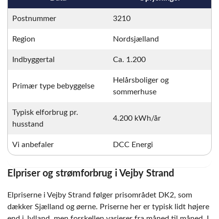
Postnummer
3210
Region
Nordsjælland
Indbyggertal
Ca. 1.200
Helårsboliger og
Primær type bebyggelse
sommerhuse
Typisk elforbrug pr.
4.200 kWh/år
husstand
Vi anbefaler
DCC Energi
Elpriser og strømforbrug i Vejby Strand
Elpriserne i Vejby Strand følger prisområdet DK2, som
dækker Sjælland og øerne. Priserne her er typisk lidt højere
end i Jylland, men forskellen varierer fra måned til måned. I