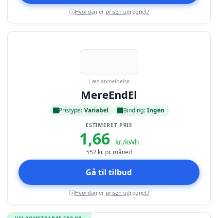
Hvordan er prisen udregnet?
i
Læs anmeldelse
MereEndEl
Pristype:
Variabel
Binding:
Ingen
ESTIMERET PRIS
1,66
kr./kWh
552
kr. pr. måned
Gå til tilbud
Hvordan er prisen udregnet?
i