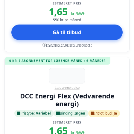
ESTIMERET PRIS
1,65
kr./kWh
550
kr. pr. måned
Gå til tilbud
Hvordan er prisen udregnet?
i
0 KR. I ABONNEMENT FOR LØBENDE MÅNED + 6 MÅNEDER
Læs anmeldelse
DCC Energi Flex (Vedvarende
energi)
Pristype:
Variabel
Binding:
Ingen
Introtilbud:
Ja
ESTIMERET PRIS
1,65
kr./kWh