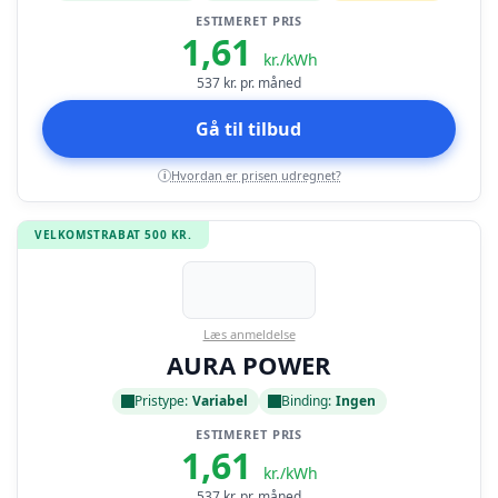
ESTIMERET PRIS
1,61
kr./kWh
537
kr. pr. måned
Gå til tilbud
Hvordan er prisen udregnet?
i
VELKOMSTRABAT 500 KR.
Læs anmeldelse
AURA POWER
Pristype:
Variabel
Binding:
Ingen
ESTIMERET PRIS
1,61
kr./kWh
537
kr. pr. måned