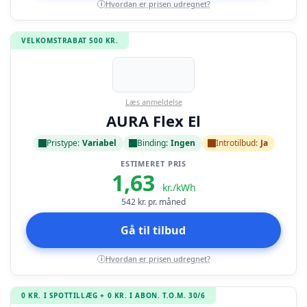
Hvordan er prisen udregnet?
i
VELKOMSTRABAT 500 KR.
Læs anmeldelse
AURA Flex El
Pristype:
Variabel
Binding:
Ingen
Introtilbud:
Ja
ESTIMERET PRIS
1,63
kr./kWh
542
kr. pr. måned
Gå til tilbud
Hvordan er prisen udregnet?
i
0 KR. I SPOTTILLÆG + 0 KR. I ABON. T.O.M. 30/6