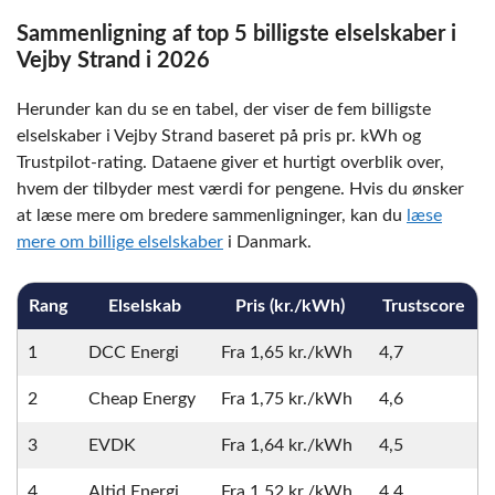
Sammenligning af top 5 billigste elselskaber i
Vejby Strand i 2026
Herunder kan du se en tabel, der viser de fem billigste
elselskaber i Vejby Strand baseret på pris pr. kWh og
Trustpilot-rating. Dataene giver et hurtigt overblik over,
hvem der tilbyder mest værdi for pengene. Hvis du ønsker
at læse mere om bredere sammenligninger, kan du
læse
mere om billige elselskaber
i Danmark.
Rang
Elselskab
Pris (kr./kWh)
Trustscore
1
DCC Energi
Fra 1,65 kr./kWh
4,7
2
Cheap Energy
Fra 1,75 kr./kWh
4,6
3
EVDK
Fra 1,64 kr./kWh
4,5
4
Altid Energi
Fra 1,52 kr./kWh
4,4