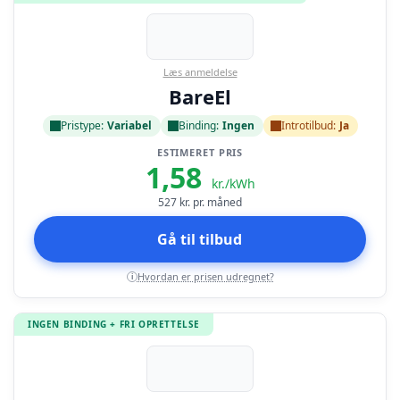
Læs anmeldelse
BareEl
Pristype:
Variabel
Binding:
Ingen
Introtilbud:
Ja
ESTIMERET PRIS
1,58
kr./kWh
527
kr. pr. måned
Gå til tilbud
Hvordan er prisen udregnet?
i
INGEN BINDING + FRI OPRETTELSE