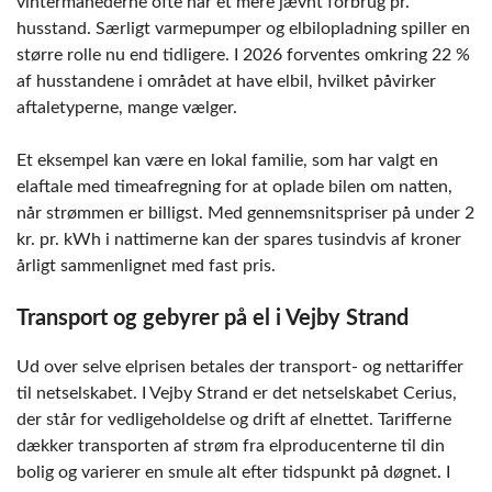
vintermånederne ofte har et mere jævnt forbrug pr.
husstand. Særligt varmepumper og elbilopladning spiller en
større rolle nu end tidligere. I 2026 forventes omkring 22 %
af husstandene i området at have elbil, hvilket påvirker
aftaletyperne, mange vælger.
Et eksempel kan være en lokal familie, som har valgt en
elaftale med timeafregning for at oplade bilen om natten,
når strømmen er billigst. Med gennemsnitspriser på under 2
kr. pr. kWh i nattimerne kan der spares tusindvis af kroner
årligt sammenlignet med fast pris.
Transport og gebyrer på el i Vejby Strand
Ud over selve elprisen betales der transport- og nettariffer
til netselskabet. I Vejby Strand er det netselskabet Cerius,
der står for vedligeholdelse og drift af elnettet. Tarifferne
dækker transporten af strøm fra elproducenterne til din
bolig og varierer en smule alt efter tidspunkt på døgnet. I