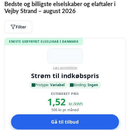
Bedste og billigste elselskaber og elaftaler i
Vejby Strand – august 2026
Filter
ENESTE GEBYRFRIT ELSELSKAB I DANMARK
Læs anmeldelse
Strøm til indkøbspris
Pristype:
Variabel
Binding:
Ingen
ESTIMERET PRIS
1,52
kr./kWh
506
kr. pr. måned
Gå til tilbud