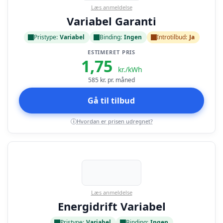
Læs anmeldelse
Variabel Garanti
Pristype:
Variabel
Binding:
Ingen
Introtilbud:
Ja
ESTIMERET PRIS
1,75
kr./kWh
585
kr. pr. måned
Gå til tilbud
Hvordan er prisen udregnet?
i
Læs anmeldelse
Energidrift Variabel
Pristype:
Variabel
Binding:
Ingen