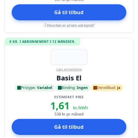
Gå til tilbud
Hvordan er prisen udregnet?
i
0 KR. I ABBONNEMENT I 12 MÅNEDER.
Læs anmeldelse
Basis El
Pristype:
Variabel
Binding:
Ingen
Introtilbud:
Ja
ESTIMERET PRIS
1,61
kr./kWh
538
kr. pr. måned
Gå til tilbud