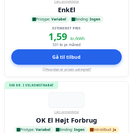
Læs anmeldelse
EnkEl
Pristype:
Variabel
Binding:
Ingen
ESTIMERET PRIS
1,59
kr./kWh
531
kr. pr. måned
Gå til tilbud
Hvordan er prisen udregnet?
i
500 KR. I VELKOMSTRABAT
Læs anmeldelse
OK El Højt Forbrug
Pristype:
Variabel
Binding:
Ingen
Introtilbud:
Ja