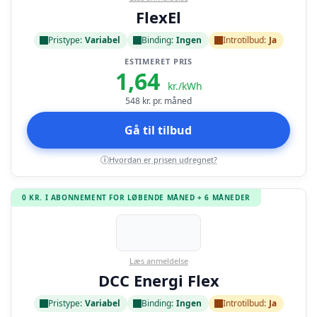
FlexEl
Pristype:
Variabel
Binding:
Ingen
Introtilbud:
Ja
ESTIMERET PRIS
1,64
kr./kWh
548
kr. pr. måned
Gå til tilbud
Hvordan er prisen udregnet?
i
0 KR. I ABONNEMENT FOR LØBENDE MÅNED + 6 MÅNEDER
Læs anmeldelse
DCC Energi Flex
Pristype:
Variabel
Binding:
Ingen
Introtilbud:
Ja