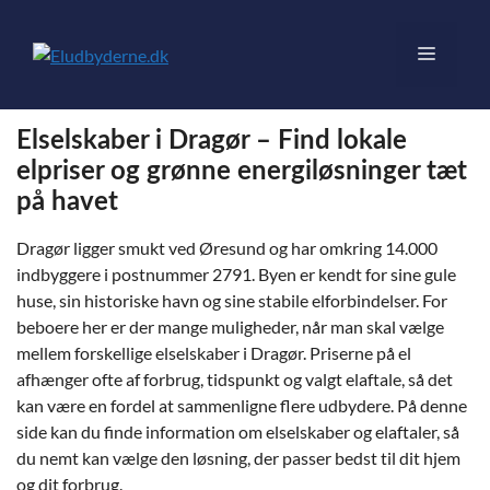
Hop
til
Menu
indhold
Elselskaber i Dragør – Find lokale
elpriser og grønne energiløsninger tæt
på havet
Dragør ligger smukt ved Øresund og har omkring 14.000
indbyggere i postnummer 2791. Byen er kendt for sine gule
huse, sin historiske havn og sine stabile elforbindelser. For
beboere her er der mange muligheder, når man skal vælge
mellem forskellige elselskaber i Dragør. Priserne på el
afhænger ofte af forbrug, tidspunkt og valgt elaftale, så det
kan være en fordel at sammenligne flere udbydere. På denne
side kan du finde information om elselskaber og elaftaler, så
du nemt kan vælge den løsning, der passer bedst til dit hjem
og dit forbrug.