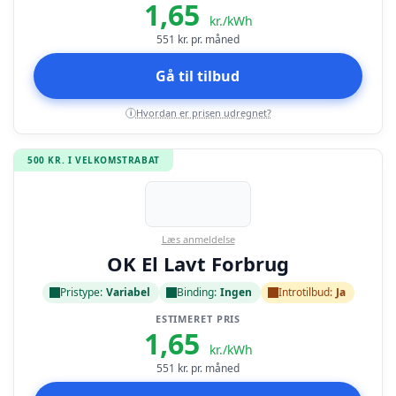
1,65
kr./kWh
551
kr. pr. måned
Gå til tilbud
Hvordan er prisen udregnet?
i
500 KR. I VELKOMSTRABAT
Læs anmeldelse
OK El Lavt Forbrug
Pristype:
Variabel
Binding:
Ingen
Introtilbud:
Ja
ESTIMERET PRIS
1,65
kr./kWh
551
kr. pr. måned