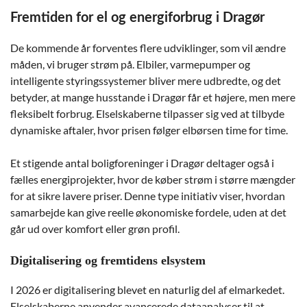
Fremtiden for el og energiforbrug i Dragør
De kommende år forventes flere udviklinger, som vil ændre
måden, vi bruger strøm på. Elbiler, varmepumper og
intelligente styringssystemer bliver mere udbredte, og det
betyder, at mange husstande i Dragør får et højere, men mere
fleksibelt forbrug. Elselskaberne tilpasser sig ved at tilbyde
dynamiske aftaler, hvor prisen følger elbørsen time for time.
Et stigende antal boligforeninger i Dragør deltager også i
fælles energiprojekter, hvor de køber strøm i større mængder
for at sikre lavere priser. Denne type initiativ viser, hvordan
samarbejde kan give reelle økonomiske fordele, uden at det
går ud over komfort eller grøn profil.
Digitalisering og fremtidens elsystem
I 2026 er digitalisering blevet en naturlig del af elmarkedet.
Elselskaberne anvender avancerede dataanalyser til at