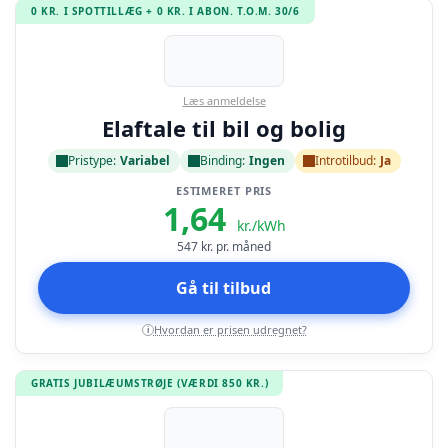
0 KR. I SPOTTILLÆG + 0 KR. I ABON. T.O.M. 30/6
Læs anmeldelse
Elaftale til bil og bolig
Pristype:
Variabel
Binding:
Ingen
Introtilbud:
Ja
ESTIMERET PRIS
1,64
kr./kWh
547
kr. pr. måned
Gå til tilbud
Hvordan er prisen udregnet?
i
GRATIS JUBILÆUMSTRØJE (VÆRDI 850 KR.)