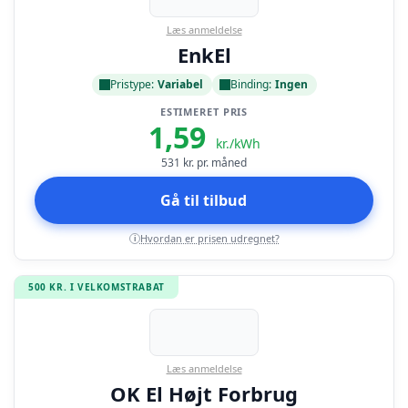
Læs anmeldelse
EnkEl
Pristype:
Variabel
Binding:
Ingen
ESTIMERET PRIS
1,59
kr./kWh
531
kr. pr. måned
Gå til tilbud
Hvordan er prisen udregnet?
i
500 KR. I VELKOMSTRABAT
Læs anmeldelse
OK El Højt Forbrug