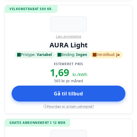
VELKOMSTRABAT 500 KR.
Læs anmeldelse
AURA Light
Pristype:
Variabel
Binding:
Ingen
Introtilbud:
Ja
ESTIMERET PRIS
1,69
kr./kWh
565
kr. pr. måned
Gå til tilbud
Hvordan er prisen udregnet?
i
GRATIS ABBONNEMENT I 12 MDR