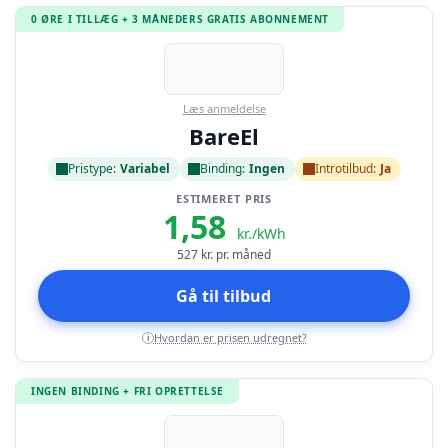
0 ØRE I TILLÆG + 3 MÅNEDERS GRATIS ABONNEMENT
Læs anmeldelse
BareEl
Pristype:
Variabel
Binding:
Ingen
Introtilbud:
Ja
ESTIMERET PRIS
1,58
kr./kWh
527
kr. pr. måned
Gå til tilbud
Hvordan er prisen udregnet?
i
INGEN BINDING + FRI OPRETTELSE