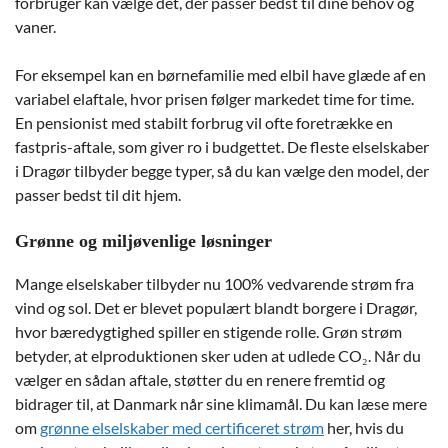
forbruger kan vælge det, der passer bedst til dine behov og
vaner.
For eksempel kan en børnefamilie med elbil have glæde af en
variabel elaftale, hvor prisen følger markedet time for time.
En pensionist med stabilt forbrug vil ofte foretrække en
fastpris-aftale, som giver ro i budgettet. De fleste elselskaber
i Dragør tilbyder begge typer, så du kan vælge den model, der
passer bedst til dit hjem.
Grønne og miljøvenlige løsninger
Mange elselskaber tilbyder nu 100% vedvarende strøm fra
vind og sol. Det er blevet populært blandt borgere i Dragør,
hvor bæredygtighed spiller en stigende rolle. Grøn strøm
betyder, at elproduktionen sker uden at udlede CO₂. Når du
vælger en sådan aftale, støtter du en renere fremtid og
bidrager til, at Danmark når sine klimamål. Du kan læse mere
om
grønne elselskaber med certificeret strøm
her, hvis du