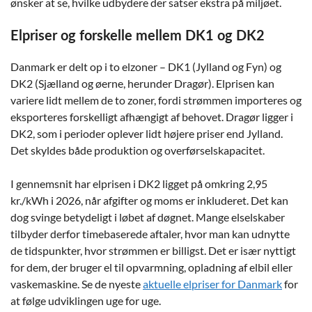
ønsker at se, hvilke udbydere der satser ekstra på miljøet.
Elpriser og forskelle mellem DK1 og DK2
Danmark er delt op i to elzoner – DK1 (Jylland og Fyn) og
DK2 (Sjælland og øerne, herunder Dragør). Elprisen kan
variere lidt mellem de to zoner, fordi strømmen importeres og
eksporteres forskelligt afhængigt af behovet. Dragør ligger i
DK2, som i perioder oplever lidt højere priser end Jylland.
Det skyldes både produktion og overførselskapacitet.
I gennemsnit har elprisen i DK2 ligget på omkring 2,95
kr./kWh i 2026, når afgifter og moms er inkluderet. Det kan
dog svinge betydeligt i løbet af døgnet. Mange elselskaber
tilbyder derfor timebaserede aftaler, hvor man kan udnytte
de tidspunkter, hvor strømmen er billigst. Det er især nyttigt
for dem, der bruger el til opvarmning, opladning af elbil eller
vaskemaskine. Se de nyeste
aktuelle elpriser for Danmark
for
at følge udviklingen uge for uge.