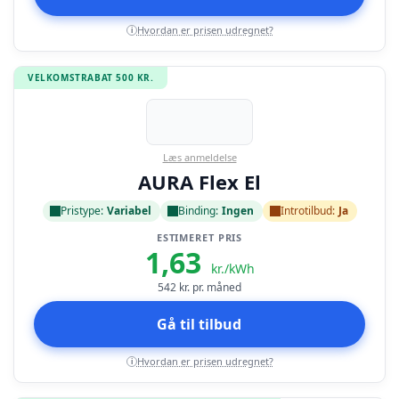
Hvordan er prisen udregnet?
i
VELKOMSTRABAT 500 KR.
Læs anmeldelse
AURA Flex El
Pristype:
Variabel
Binding:
Ingen
Introtilbud:
Ja
ESTIMERET PRIS
1,63
kr./kWh
542
kr. pr. måned
Gå til tilbud
Hvordan er prisen udregnet?
i