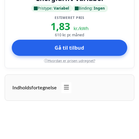
Pristype:
Variabel
Binding:
Ingen
ESTIMERET PRIS
1,83
kr./kWh
610
kr. pr. måned
Gå til tilbud
Hvordan er prisen udregnet?
i
Indholdsfortegnelse