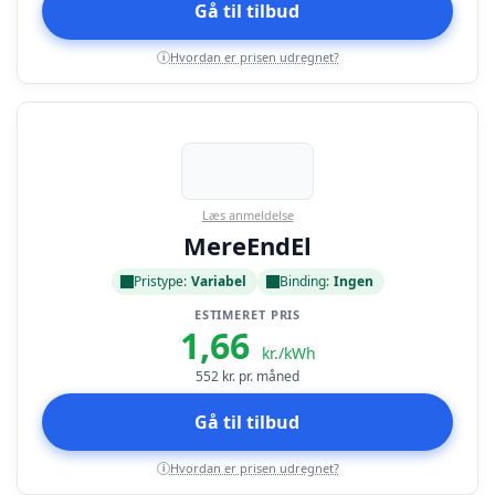
Gå til tilbud
Hvordan er prisen udregnet?
i
Læs anmeldelse
MereEndEl
Pristype:
Variabel
Binding:
Ingen
ESTIMERET PRIS
1,66
kr./kWh
552
kr. pr. måned
Gå til tilbud
Hvordan er prisen udregnet?
i