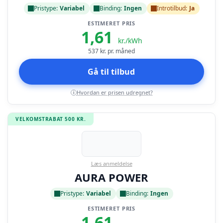
Pristype:
Variabel
Binding:
Ingen
Introtilbud:
Ja
ESTIMERET PRIS
1,61
kr./kWh
537
kr. pr. måned
Gå til tilbud
Hvordan er prisen udregnet?
i
VELKOMSTRABAT 500 KR.
Læs anmeldelse
AURA POWER
Pristype:
Variabel
Binding:
Ingen
ESTIMERET PRIS
1,61