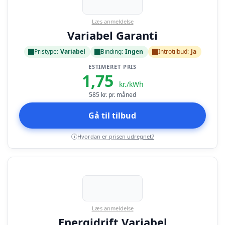
Læs anmeldelse
Variabel Garanti
Pristype:
Variabel
Binding:
Ingen
Introtilbud:
Ja
ESTIMERET PRIS
1,75
kr./kWh
585
kr. pr. måned
Gå til tilbud
Hvordan er prisen udregnet?
i
Læs anmeldelse
Energidrift Variabel