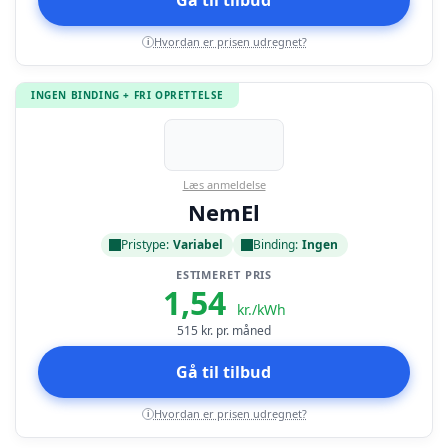
Gå til tilbud
Hvordan er prisen udregnet?
i
INGEN BINDING + FRI OPRETTELSE
Læs anmeldelse
NemEl
Pristype:
Variabel
Binding:
Ingen
ESTIMERET PRIS
1,54
kr./kWh
515
kr. pr. måned
Gå til tilbud
Hvordan er prisen udregnet?
i