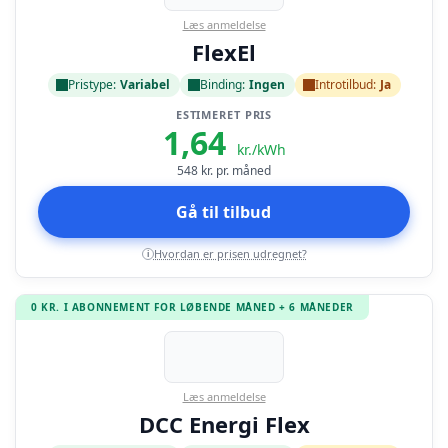
Læs anmeldelse
FlexEl
Pristype:
Variabel
Binding:
Ingen
Introtilbud:
Ja
ESTIMERET PRIS
1,64
kr./kWh
548
kr. pr. måned
Gå til tilbud
Hvordan er prisen udregnet?
i
0 KR. I ABONNEMENT FOR LØBENDE MÅNED + 6 MÅNEDER
Læs anmeldelse
DCC Energi Flex