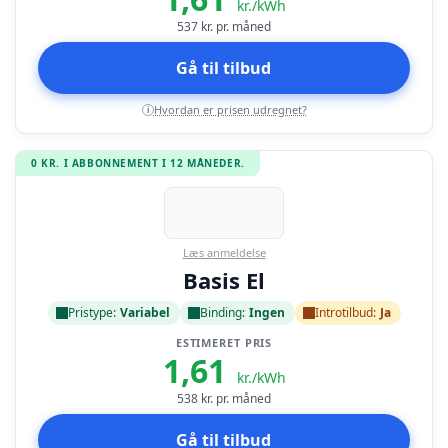
kr./kWh
537
kr. pr. måned
Gå til tilbud
Hvordan er prisen udregnet?
i
0 KR. I ABBONNEMENT I 12 MÅNEDER.
Læs anmeldelse
Basis El
Pristype:
Variabel
Binding:
Ingen
Introtilbud:
Ja
ESTIMERET PRIS
1,61
kr./kWh
538
kr. pr. måned
Gå til tilbud