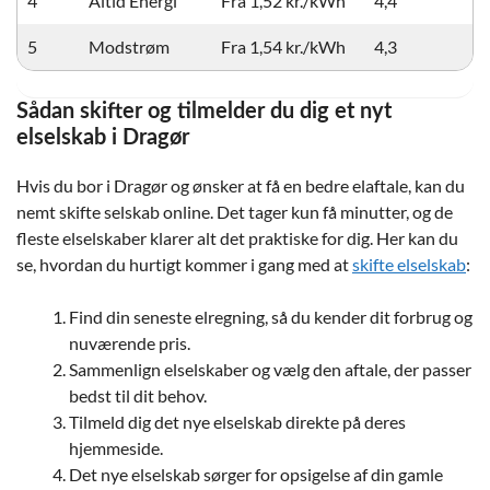
4
Altid Energi
Fra 1,52 kr./kWh
4,4
5
Modstrøm
Fra 1,54 kr./kWh
4,3
Sådan skifter og tilmelder du dig et nyt
elselskab i Dragør
Hvis du bor i Dragør og ønsker at få en bedre elaftale, kan du
nemt skifte selskab online. Det tager kun få minutter, og de
fleste elselskaber klarer alt det praktiske for dig. Her kan du
se, hvordan du hurtigt kommer i gang med at
skifte elselskab
:
Find din seneste elregning, så du kender dit forbrug og
nuværende pris.
Sammenlign elselskaber og vælg den aftale, der passer
bedst til dit behov.
Tilmeld dig det nye elselskab direkte på deres
hjemmeside.
Det nye elselskab sørger for opsigelse af din gamle