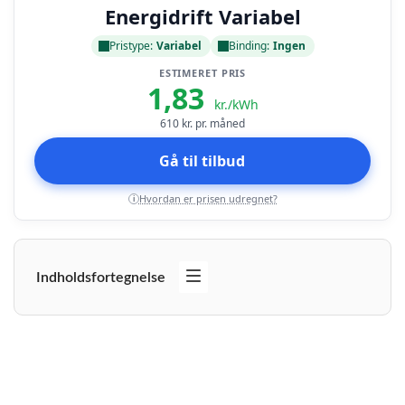
Energidrift Variabel
Pristype:
Variabel
Binding:
Ingen
ESTIMERET PRIS
1,83
kr./kWh
610
kr. pr. måned
Gå til tilbud
Hvordan er prisen udregnet?
i
Indholdsfortegnelse