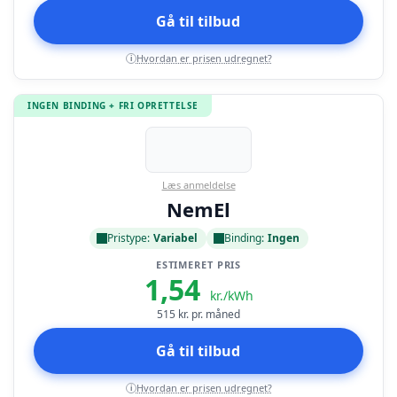
Gå til tilbud
Hvordan er prisen udregnet?
i
INGEN BINDING + FRI OPRETTELSE
Læs anmeldelse
NemEl
Pristype:
Variabel
Binding:
Ingen
ESTIMERET PRIS
1,54
kr./kWh
515
kr. pr. måned
Gå til tilbud
Hvordan er prisen udregnet?
i