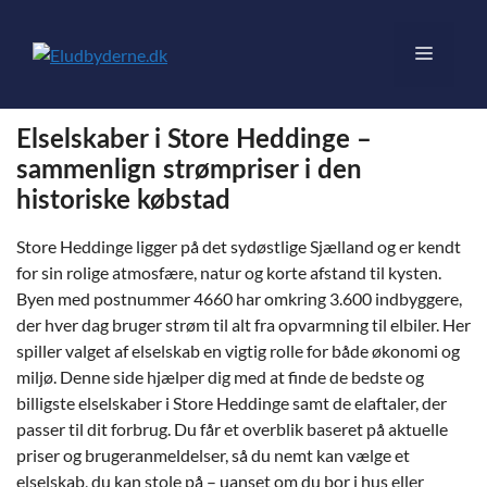
Hop
til
Menu
indhold
Elselskaber i Store Heddinge –
sammenlign strømpriser i den
historiske købstad
Store Heddinge ligger på det sydøstlige Sjælland og er kendt
for sin rolige atmosfære, natur og korte afstand til kysten.
Byen med postnummer 4660 har omkring 3.600 indbyggere,
der hver dag bruger strøm til alt fra opvarmning til elbiler. Her
spiller valget af elselskab en vigtig rolle for både økonomi og
miljø. Denne side hjælper dig med at finde de bedste og
billigste elselskaber i Store Heddinge samt de elaftaler, der
passer til dit forbrug. Du får et overblik baseret på aktuelle
priser og brugeranmeldelser, så du nemt kan vælge et
elselskab, du kan stole på – uanset om du bor i hus eller