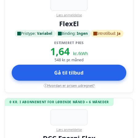
Læs anmeldelse
FlexEl
Pristype:
Variabel
Binding:
Ingen
Introtilbud:
Ja
ESTIMERET PRIS
1,64
kr./kWh
548
kr. pr. måned
Gå til tilbud
Hvordan er prisen udregnet?
i
0 KR. I ABONNEMENT FOR LØBENDE MÅNED + 6 MÅNEDER
Læs anmeldelse