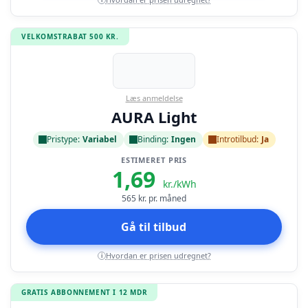
VELKOMSTRABAT 500 KR.
Læs anmeldelse
AURA Light
Pristype:
Variabel
Binding:
Ingen
Introtilbud:
Ja
ESTIMERET PRIS
1,69
kr./kWh
565
kr. pr. måned
Gå til tilbud
Hvordan er prisen udregnet?
i
GRATIS ABBONNEMENT I 12 MDR