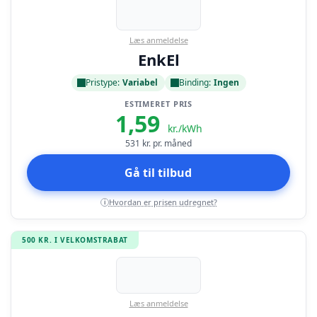
Læs anmeldelse
EnkEl
Pristype:
Variabel
Binding:
Ingen
ESTIMERET PRIS
1,59
kr./kWh
531
kr. pr. måned
Gå til tilbud
Hvordan er prisen udregnet?
i
500 KR. I VELKOMSTRABAT
Læs anmeldelse