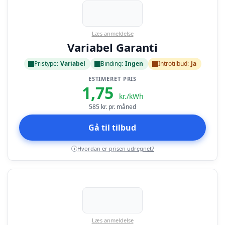
Læs anmeldelse
Variabel Garanti
Pristype:
Variabel
Binding:
Ingen
Introtilbud:
Ja
ESTIMERET PRIS
1,75
kr./kWh
585
kr. pr. måned
Gå til tilbud
Hvordan er prisen udregnet?
i
Læs anmeldelse