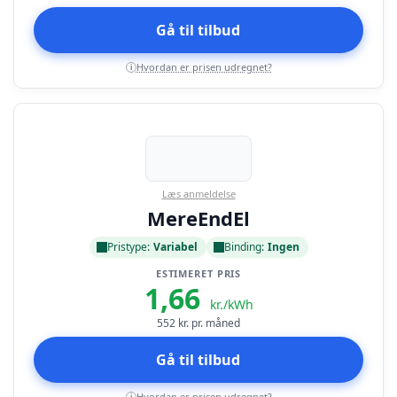
Gå til tilbud
Hvordan er prisen udregnet?
i
Læs anmeldelse
MereEndEl
Pristype:
Variabel
Binding:
Ingen
ESTIMERET PRIS
1,66
kr./kWh
552
kr. pr. måned
Gå til tilbud
Hvordan er prisen udregnet?
i