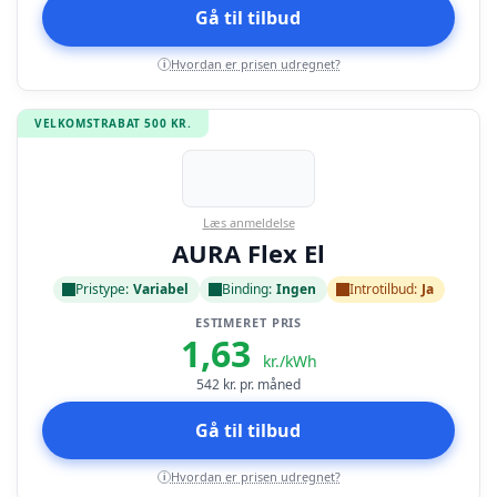
Gå til tilbud
Hvordan er prisen udregnet?
i
VELKOMSTRABAT 500 KR.
Læs anmeldelse
AURA Flex El
Pristype:
Variabel
Binding:
Ingen
Introtilbud:
Ja
ESTIMERET PRIS
1,63
kr./kWh
542
kr. pr. måned
Gå til tilbud
Hvordan er prisen udregnet?
i