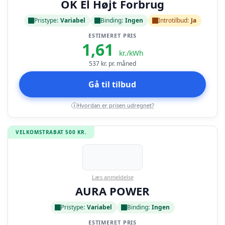
OK El Højt Forbrug
Pristype:
Variabel
Binding:
Ingen
Introtilbud:
Ja
ESTIMERET PRIS
1,61
kr./kWh
537
kr. pr. måned
Gå til tilbud
Hvordan er prisen udregnet?
i
VELKOMSTRABAT 500 KR.
Læs anmeldelse
AURA POWER
Pristype:
Variabel
Binding:
Ingen
ESTIMERET PRIS