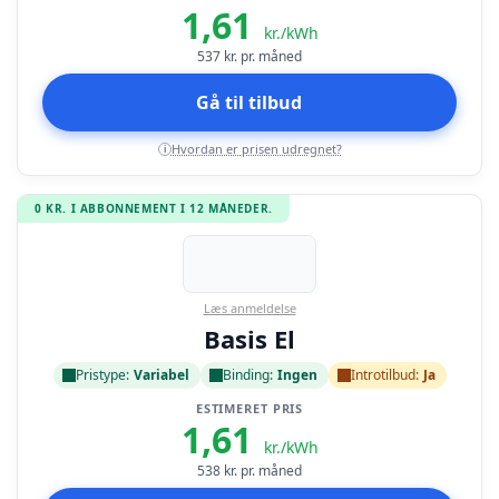
1,61
kr./kWh
537
kr. pr. måned
Gå til tilbud
Hvordan er prisen udregnet?
i
0 KR. I ABBONNEMENT I 12 MÅNEDER.
Læs anmeldelse
Basis El
Pristype:
Variabel
Binding:
Ingen
Introtilbud:
Ja
ESTIMERET PRIS
1,61
kr./kWh
538
kr. pr. måned