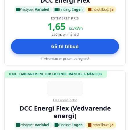
DCC Energi Flex
Pristype:
Variabel
Binding:
Ingen
Introtilbud:
Ja
ESTIMERET PRIS
1,65
kr./kWh
550
kr. pr. måned
Gå til tilbud
Hvordan er prisen udregnet?
i
0 KR. I ABONNEMENT FOR LØBENDE MÅNED + 6 MÅNEDER
Læs anmeldelse
DCC Energi Flex (Vedvarende
energi)
Pristype:
Variabel
Binding:
Ingen
Introtilbud:
Ja