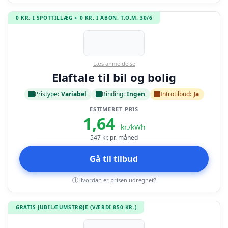
0 KR. I SPOTTILLÆG + 0 KR. I ABON. T.O.M. 30/6
Læs anmeldelse
Elaftale til bil og bolig
Pristype:
Variabel
Binding:
Ingen
Introtilbud:
Ja
ESTIMERET PRIS
1,64
kr./kWh
547
kr. pr. måned
Gå til tilbud
Hvordan er prisen udregnet?
i
GRATIS JUBILÆUMSTRØJE (VÆRDI 850 KR.)