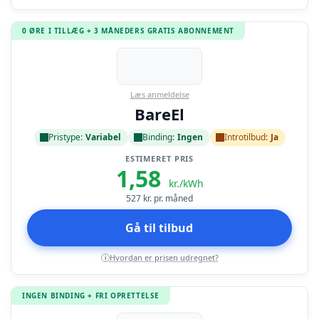
0 ØRE I TILLÆG + 3 MÅNEDERS GRATIS ABONNEMENT
Læs anmeldelse
BareEl
Pristype:
Variabel
Binding:
Ingen
Introtilbud:
Ja
ESTIMERET PRIS
1,58
kr./kWh
527
kr. pr. måned
Gå til tilbud
Hvordan er prisen udregnet?
i
INGEN BINDING + FRI OPRETTELSE