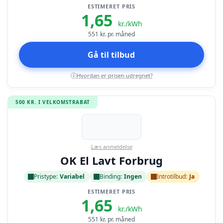
ESTIMERET PRIS
1,65
kr./kWh
551
kr. pr. måned
Gå til tilbud
Hvordan er prisen udregnet?
i
500 KR. I VELKOMSTRABAT
Læs anmeldelse
OK El Lavt Forbrug
Pristype:
Variabel
Binding:
Ingen
Introtilbud:
Ja
ESTIMERET PRIS
1,65
kr./kWh
551
kr. pr. måned