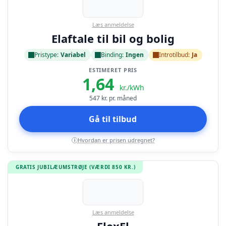
Læs anmeldelse
Elaftale til bil og bolig
Pristype:
Variabel
Binding:
Ingen
Introtilbud:
Ja
ESTIMERET PRIS
1,64
kr./kWh
547
kr. pr. måned
Gå til tilbud
Hvordan er prisen udregnet?
i
GRATIS JUBILÆUMSTRØJE (VÆRDI 850 KR.)
Læs anmeldelse