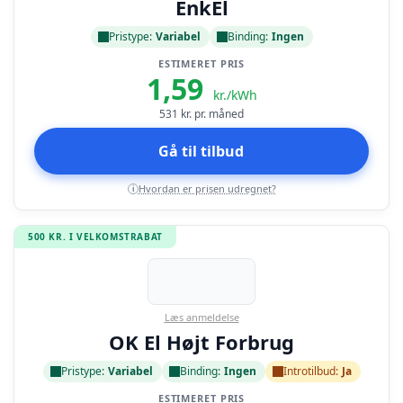
EnkEl
Pristype:
Variabel
Binding:
Ingen
ESTIMERET PRIS
1,59
kr./kWh
531
kr. pr. måned
Gå til tilbud
Hvordan er prisen udregnet?
i
500 KR. I VELKOMSTRABAT
Læs anmeldelse
OK El Højt Forbrug
Pristype:
Variabel
Binding:
Ingen
Introtilbud:
Ja
ESTIMERET PRIS