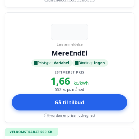
Læs anmeldelse
MereEndEl
Pristype:
Variabel
Binding:
Ingen
ESTIMERET PRIS
1,66
kr./kWh
552
kr. pr. måned
Gå til tilbud
Hvordan er prisen udregnet?
i
VELKOMSTRABAT 500 KR.