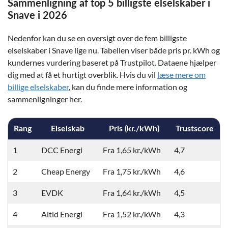
Sammenligning af top 5 billigste elselskaber i
Snave i 2026
Nedenfor kan du se en oversigt over de fem billigste
elselskaber i Snave lige nu. Tabellen viser både pris pr. kWh og
kundernes vurdering baseret på Trustpilot. Dataene hjælper
dig med at få et hurtigt overblik. Hvis du vil
læse mere om
billige elselskaber
, kan du finde mere information og
sammenligninger her.
Rang
Elselskab
Pris (kr./kWh)
Trustscore
1
DCC Energi
Fra 1,65 kr./kWh
4,7
2
Cheap Energy
Fra 1,75 kr./kWh
4,6
3
EVDK
Fra 1,64 kr./kWh
4,5
4
Altid Energi
Fra 1,52 kr./kWh
4,3