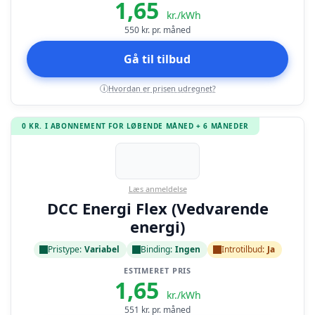
1,65
kr./kWh
550
kr. pr. måned
Gå til tilbud
Hvordan er prisen udregnet?
i
0 KR. I ABONNEMENT FOR LØBENDE MÅNED + 6 MÅNEDER
Læs anmeldelse
DCC Energi Flex (Vedvarende
energi)
Pristype:
Variabel
Binding:
Ingen
Introtilbud:
Ja
ESTIMERET PRIS
1,65
kr./kWh
551
kr. pr. måned