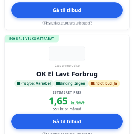
Gå til tilbud
Hvordan er prisen udregnet?
i
500 KR. I VELKOMSTRABAT
Læs anmeldelse
OK El Lavt Forbrug
Pristype:
Variabel
Binding:
Ingen
Introtilbud:
Ja
ESTIMERET PRIS
1,65
kr./kWh
551
kr. pr. måned
Gå til tilbud
Hvordan er prisen udregnet?
i