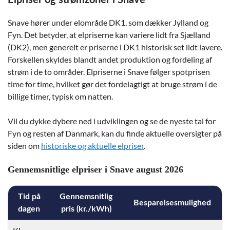
Elpriser og strømzoner i Snave
Snave hører under elområde DK1, som dækker Jylland og
Fyn. Det betyder, at elpriserne kan variere lidt fra Sjælland
(DK2), men generelt er priserne i DK1 historisk set lidt lavere.
Forskellen skyldes blandt andet produktion og fordeling af
strøm i de to områder. Elpriserne i Snave følger spotprisen
time for time, hvilket gør det fordelagtigt at bruge strøm i de
billige timer, typisk om natten.
Vil du dykke dybere ned i udviklingen og se de nyeste tal for
Fyn og resten af Danmark, kan du finde aktuelle oversigter på
siden om
historiske og aktuelle elpriser
.
Gennemsnitlige elpriser i Snave august 2026
Tid på
Gennemsnitlig
Besparelsesmulighed
dagen
pris (kr./kWh)