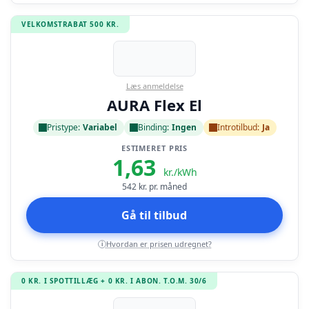
VELKOMSTRABAT 500 KR.
Læs anmeldelse
AURA Flex El
Pristype:
Variabel
Binding:
Ingen
Introtilbud:
Ja
ESTIMERET PRIS
1,63
kr./kWh
542
kr. pr. måned
Gå til tilbud
Hvordan er prisen udregnet?
i
0 KR. I SPOTTILLÆG + 0 KR. I ABON. T.O.M. 30/6