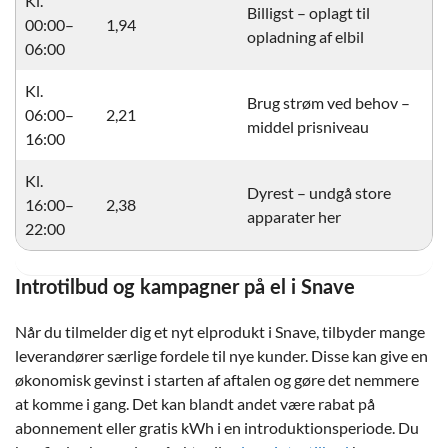
Kl.
Billigst – oplagt til
00:00–
1,94
opladning af elbil
06:00
Kl.
Brug strøm ved behov –
06:00–
2,21
middel prisniveau
16:00
Kl.
Dyrest – undgå store
16:00–
2,38
apparater her
22:00
Introtilbud og kampagner på el i Snave
Når du tilmelder dig et nyt elprodukt i Snave, tilbyder mange
leverandører særlige fordele til nye kunder. Disse kan give en
økonomisk gevinst i starten af aftalen og gøre det nemmere
at komme i gang. Det kan blandt andet være rabat på
abonnement eller gratis kWh i en introduktionsperiode. Du