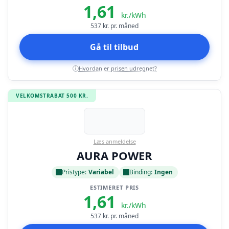
1,61
kr./kWh
537
kr. pr. måned
Gå til tilbud
Hvordan er prisen udregnet?
i
VELKOMSTRABAT 500 KR.
Læs anmeldelse
AURA POWER
Pristype:
Variabel
Binding:
Ingen
ESTIMERET PRIS
1,61
kr./kWh
537
kr. pr. måned