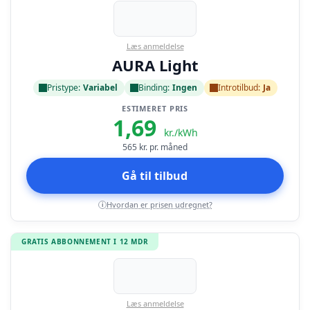
Læs anmeldelse
AURA Light
Pristype:
Variabel
Binding:
Ingen
Introtilbud:
Ja
ESTIMERET PRIS
1,69
kr./kWh
565
kr. pr. måned
Gå til tilbud
Hvordan er prisen udregnet?
i
GRATIS ABBONNEMENT I 12 MDR
Læs anmeldelse