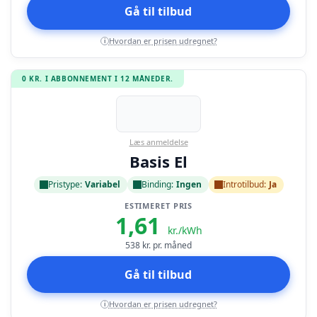
Gå til tilbud
Hvordan er prisen udregnet?
i
0 KR. I ABBONNEMENT I 12 MÅNEDER.
Læs anmeldelse
Basis El
Pristype:
Variabel
Binding:
Ingen
Introtilbud:
Ja
ESTIMERET PRIS
1,61
kr./kWh
538
kr. pr. måned
Gå til tilbud
Hvordan er prisen udregnet?
i