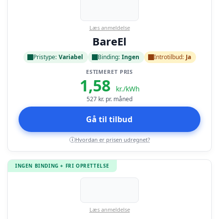
Læs anmeldelse
BareEl
Pristype:
Variabel
Binding:
Ingen
Introtilbud:
Ja
ESTIMERET PRIS
1,58
kr./kWh
527
kr. pr. måned
Gå til tilbud
Hvordan er prisen udregnet?
i
INGEN BINDING + FRI OPRETTELSE
Læs anmeldelse