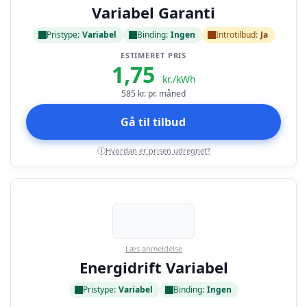
Variabel Garanti
Pristype:
Variabel
Binding:
Ingen
Introtilbud:
Ja
ESTIMERET PRIS
1,75
kr./kWh
585
kr. pr. måned
Gå til tilbud
Hvordan er prisen udregnet?
i
Læs anmeldelse
Energidrift Variabel
Pristype:
Variabel
Binding:
Ingen