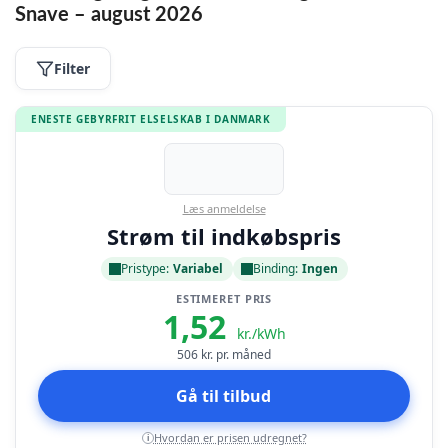
Snave – august 2026
Filter
ENESTE GEBYRFRIT ELSELSKAB I DANMARK
Læs anmeldelse
Strøm til indkøbspris
Pristype:
Variabel
Binding:
Ingen
ESTIMERET PRIS
1,52
kr./kWh
506
kr. pr. måned
Gå til tilbud
Hvordan er prisen udregnet?
i