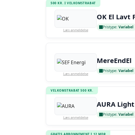
500 KR. I VELKOMSTRABAT
OK El Lavt 
Pristype:
Variabel
Læs anmeldelse
MereEndEl
Pristype:
Variabel
Læs anmeldelse
VELKOMSTRABAT 500 KR.
AURA Light
Pristype:
Variabel
Læs anmeldelse
GRATIS ABBONNEMENT I 12 MDR