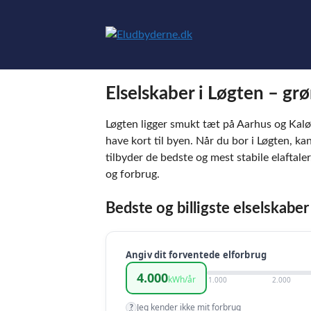
Hop
til
indhold
Elselskaber i Løgten – grø
Løgten ligger smukt tæt på Aarhus og Kalø V
have kort til byen. Når du bor i Løgten, kan
tilbyder de bedste og mest stabile elaftaler
og forbrug.
Bedste og billigste elselskaber
Angiv dit forventede elforbrug
4.000
kWh/år
1.000
2.000
Jeg kender ikke mit forbrug
?