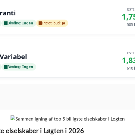
EST
ranti
1,7
Binding:
Ingen
Introtilbud:
Ja
585
k
EST
 Variabel
1,8
Binding:
Ingen
610
k
te elselskaber i Løgten i 2026