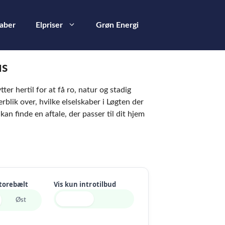
kaber
Elpriser
Grøn Energi
us
er hertil for at få ro, natur og stadig
rblik over, hvilke elselskaber i Løgten der
kan finde en aftale, der passer til dit hjem
Storebælt
Vis kun introtilbud
Øst