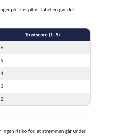
nger på Trustpilot. Tabellen gør det
Trustscore (1–5)
,6
,5
,4
,3
,2
r ingen risiko for, at strømmen går under