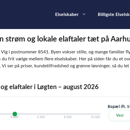
Elselskaber
Billigste Elsels
n strøm og lokale elaftaler tæt på Aarh
ig i postnummer 8541. Byen vokser stille, og mange familier flytt
 du frit vælge mellem flere elselskaber. Her på siden får du et ove
. Vi ser på priser, kundetilfredshed og grønne løsninger, så du let 
 og elaftaler i Løgten – august 2026
Bopæl ift. 
Vest
4.000
6.000
8.000
10.000