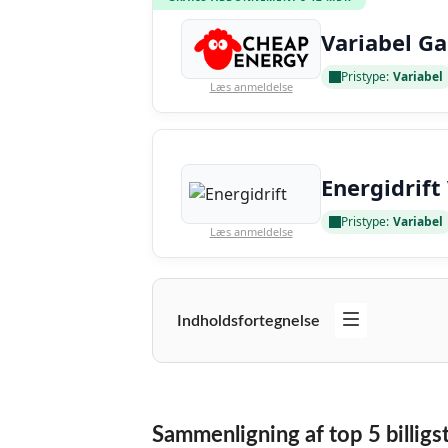
Variabel Ga
Pristype:
Variabel
Læs anmeldelse
Energidrift
Pristype:
Variabel
Læs anmeldelse
Indholdsfortegnelse
Sammenligning af top 5 billigs