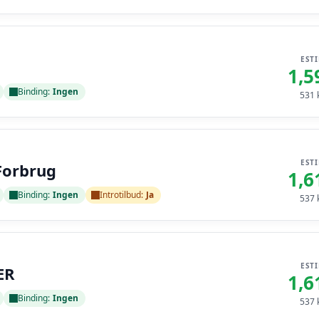
EST
1,5
Binding:
Ingen
531
k
EST
Forbrug
1,6
Binding:
Ingen
Introtilbud:
Ja
537
k
EST
ER
1,6
Binding:
Ingen
537
k