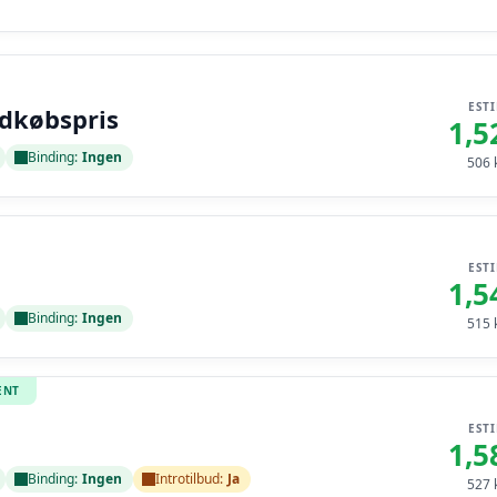
EST
ndkøbspris
1,5
Binding:
Ingen
506
k
EST
1,5
Binding:
Ingen
515
k
ENT
EST
1,5
Binding:
Ingen
Introtilbud:
Ja
527
k