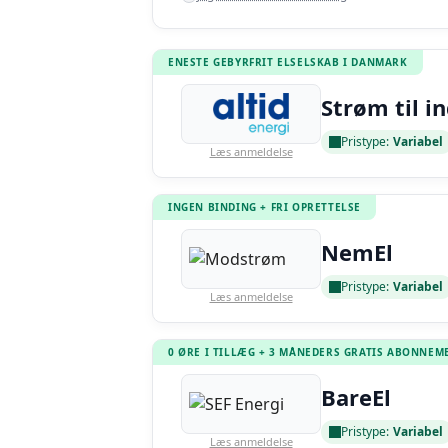
ENESTE GEBYRFRIT ELSELSKAB I DANMARK
Strøm til i
Pristype:
Variabel
Læs anmeldelse
INGEN BINDING + FRI OPRETTELSE
NemEl
Pristype:
Variabel
Læs anmeldelse
0 ØRE I TILLÆG + 3 MÅNEDERS GRATIS ABONNEM
BareEl
Pristype:
Variabel
Læs anmeldelse