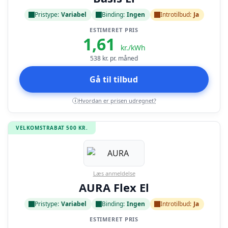
Pristype:
Variabel
Binding:
Ingen
Introtilbud:
Ja
ESTIMERET PRIS
1,61
kr./kWh
538
kr. pr. måned
Gå til tilbud
Hvordan er prisen udregnet?
i
VELKOMSTRABAT 500 KR.
Læs anmeldelse
AURA Flex El
Pristype:
Variabel
Binding:
Ingen
Introtilbud:
Ja
ESTIMERET PRIS