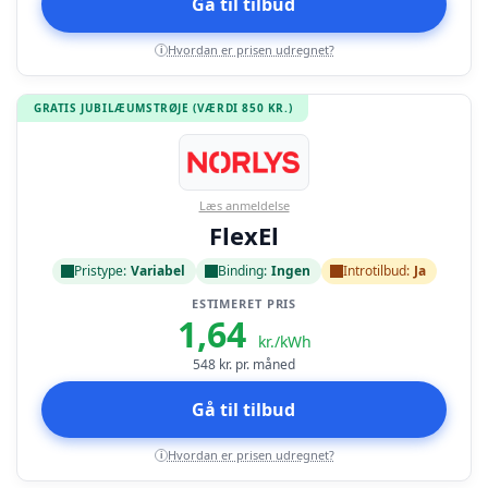
Gå til tilbud
Hvordan er prisen udregnet?
i
GRATIS JUBILÆUMSTRØJE (VÆRDI 850 KR.)
Læs anmeldelse
FlexEl
Pristype:
Variabel
Binding:
Ingen
Introtilbud:
Ja
ESTIMERET PRIS
1,64
kr./kWh
548
kr. pr. måned
Gå til tilbud
Hvordan er prisen udregnet?
i