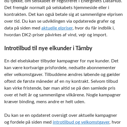
du tjekke, om selskabet er registreret i Energinets DataHub.
Det fremgår normalt på selskabets hjemmeside eller i
kontrakten. Det kan også betale sig at sammenligne elprisen
over tid. Du kan se udviklingen via opdaterede grafer og
data på siden med
aktuelle elpriser
, hvor du får indblik i,
hvordan DK2-priser påvirkes af vind, vejr og import.
Introtilbud til nye elkunder i Tårnby
En del elselskaber tilbyder kampagner for nye kunder. Det
kan være kortvarige prisfordele, nedsatte abonnementer
eller velkomstgaver. Tilbuddene ændres løbende og gælder
oftest de første måneder af en ny kontrakt. Selvom tilbud
kan virke fristende, bør man altid se på den samlede pris
over et helt år og sammenligne vilkårene. Nogle kampagner
kræver binding, mens andre er helt uden.
Du kan se en opdateret oversigt over aktuelle kampagner
og fordele på siden med
introtilbud og velkomstgaver
, hvor