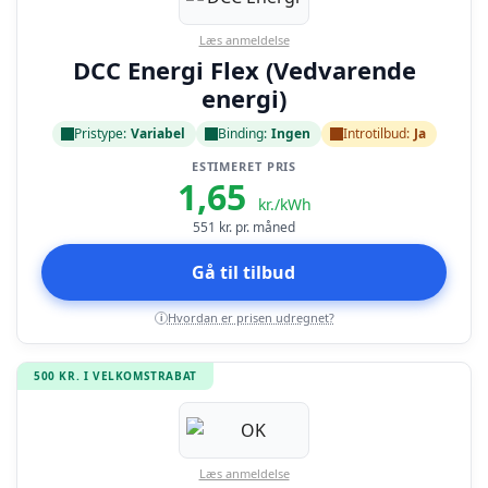
Læs anmeldelse
DCC Energi Flex (Vedvarende
energi)
Pristype:
Variabel
Binding:
Ingen
Introtilbud:
Ja
ESTIMERET PRIS
1,65
kr./kWh
551
kr. pr. måned
Gå til tilbud
Hvordan er prisen udregnet?
i
500 KR. I VELKOMSTRABAT
Læs anmeldelse