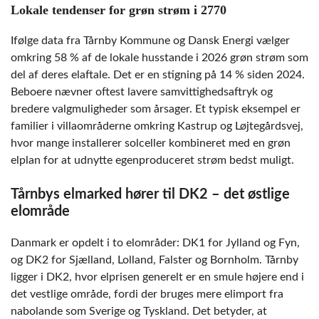
Lokale tendenser for grøn strøm i 2770
Ifølge data fra Tårnby Kommune og Dansk Energi vælger
omkring 58 % af de lokale husstande i 2026 grøn strøm som
del af deres elaftale. Det er en stigning på 14 % siden 2024.
Beboere nævner oftest lavere samvittighedsaftryk og
bredere valgmuligheder som årsager. Et typisk eksempel er
familier i villaområderne omkring Kastrup og Løjtegårdsvej,
hvor mange installerer solceller kombineret med en grøn
elplan for at udnytte egenproduceret strøm bedst muligt.
Tårnbys elmarked hører til DK2 – det østlige
elområde
Danmark er opdelt i to elområder: DK1 for Jylland og Fyn,
og DK2 for Sjælland, Lolland, Falster og Bornholm. Tårnby
ligger i DK2, hvor elprisen generelt er en smule højere end i
det vestlige område, fordi der bruges mere elimport fra
nabolande som Sverige og Tyskland. Det betyder, at