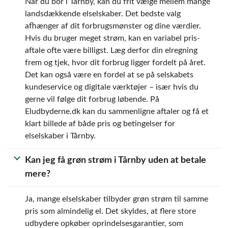
Når du bor i Tårnby, kan du frit vælge mellem mange
landsdækkende elselskaber. Det bedste valg
afhænger af dit forbrugsmønster og dine værdier.
Hvis du bruger meget strøm, kan en variabel pris­
aftale ofte være billigst. Læg derfor din elregning
frem og tjek, hvor dit forbrug ligger fordelt på året.
Det kan også være en fordel at se på selskabets
kundeservice og digitale værktøjer – især hvis du
gerne vil følge dit forbrug løbende. På
Eludbyderne.dk kan du sammenligne aftaler og få et
klart billede af både pris og betingelser for
elselskaber i Tårnby.
Kan jeg få grøn strøm i Tårnby uden at betale
mere?
Ja, mange elselskaber tilbyder grøn strøm til samme
pris som almindelig el. Det skyldes, at flere store
udbydere opkøber oprindelsesgarantier, som