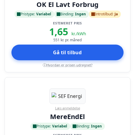
OK El Lavt Forbrug
Pristype:
Variabel
Binding:
Ingen
Introtilbud:
Ja
ESTIMERET PRIS
1,65
kr./kWh
551
kr. pr. måned
Gå til tilbud
Hvordan er prisen udregnet?
i
Læs anmeldelse
MereEndEl
Pristype:
Variabel
Binding:
Ingen