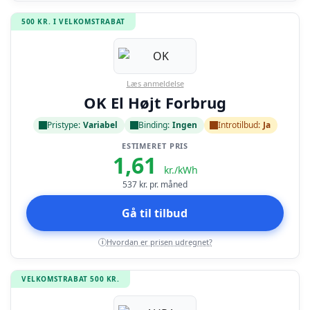
500 KR. I VELKOMSTRABAT
Læs anmeldelse
OK El Højt Forbrug
Pristype:
Variabel
Binding:
Ingen
Introtilbud:
Ja
ESTIMERET PRIS
1,61
kr./kWh
537
kr. pr. måned
Gå til tilbud
Hvordan er prisen udregnet?
i
VELKOMSTRABAT 500 KR.