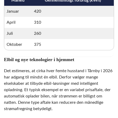
Måned
Gennemsnitligt forbrug (kWh)
Januar
420
April
310
Juli
260
Oktober
375
Elbil og nye teknologier i hjemmet
Det estimeres, at cirka hver femte husstand i Tårnby i 2026
har adgang til mindst én elbil. Derfor vælger mange
elselskaber at tilbyde elbil-løsninger med intelligent
opladning. Et typisk eksempel er en variabel pris­aftale, der
automatisk oplader bilen, når strømmen er billigst om
natten. Denne type aftale kan reducere den månedlige
strømafregning betydeligt.