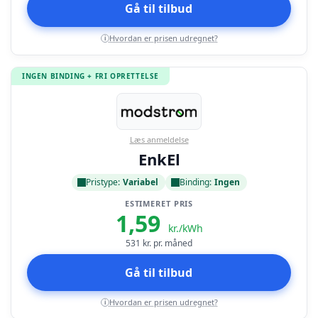
Gå til tilbud
Hvordan er prisen udregnet?
i
INGEN BINDING + FRI OPRETTELSE
Læs anmeldelse
EnkEl
Pristype:
Variabel
Binding:
Ingen
ESTIMERET PRIS
1,59
kr./kWh
531
kr. pr. måned
Gå til tilbud
Hvordan er prisen udregnet?
i