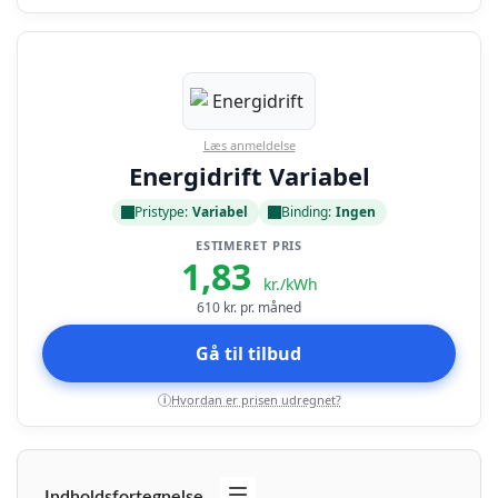
Læs anmeldelse
Energidrift Variabel
Pristype:
Variabel
Binding:
Ingen
ESTIMERET PRIS
1,83
kr./kWh
610
kr. pr. måned
Gå til tilbud
Hvordan er prisen udregnet?
i
Indholdsfortegnelse