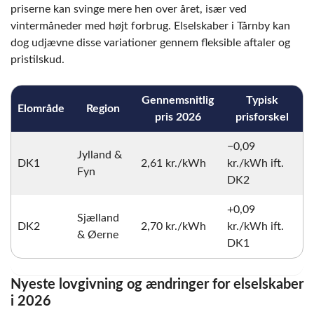
priserne kan svinge mere hen over året, især ved
vintermåneder med højt forbrug. Elselskaber i Tårnby kan
dog udjævne disse variationer gennem fleksible aftaler og
pristilskud.
Gennemsnitlig
Typisk
Elområde
Region
pris 2026
prisforskel
−0,09
Jylland &
DK1
2,61 kr./kWh
kr./kWh ift.
Fyn
DK2
+0,09
Sjælland
DK2
2,70 kr./kWh
kr./kWh ift.
& Øerne
DK1
Nyeste lovgivning og ændringer for elselskaber
i 2026