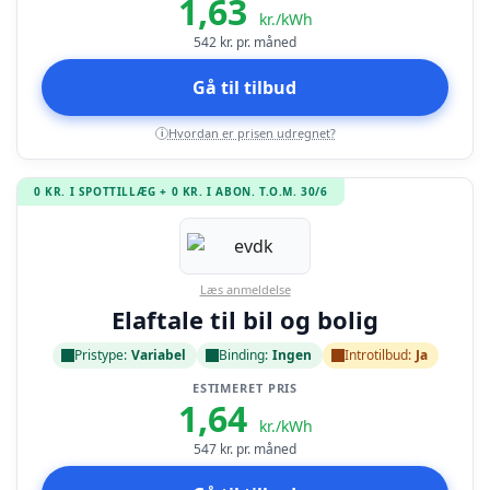
1,63
kr./kWh
542
kr. pr. måned
Gå til tilbud
Hvordan er prisen udregnet?
i
0 KR. I SPOTTILLÆG + 0 KR. I ABON. T.O.M. 30/6
Læs anmeldelse
Elaftale til bil og bolig
Pristype:
Variabel
Binding:
Ingen
Introtilbud:
Ja
ESTIMERET PRIS
1,64
kr./kWh
547
kr. pr. måned