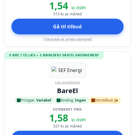
1,54
kr./kWh
515
kr. pr. måned
Gå til tilbud
Hvordan er prisen udregnet?
i
0 ØRE I TILLÆG + 3 MÅNEDERS GRATIS ABONNEMENT
Læs anmeldelse
BareEl
Pristype:
Variabel
Binding:
Ingen
Introtilbud:
Ja
ESTIMERET PRIS
1,58
kr./kWh
527
kr. pr. måned