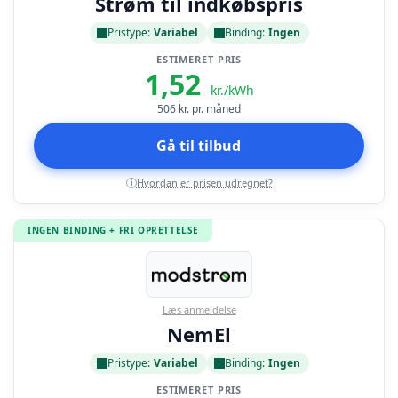
Strøm til indkøbspris
Pristype:
Variabel
Binding:
Ingen
ESTIMERET PRIS
1,52
kr./kWh
506
kr. pr. måned
Gå til tilbud
Hvordan er prisen udregnet?
i
INGEN BINDING + FRI OPRETTELSE
Læs anmeldelse
NemEl
Pristype:
Variabel
Binding:
Ingen
ESTIMERET PRIS