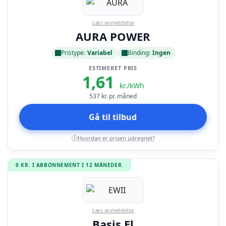
Læs anmeldelse
AURA POWER
Pristype:
Variabel
Binding:
Ingen
ESTIMERET PRIS
1,61
kr./kWh
537
kr. pr. måned
Gå til tilbud
Hvordan er prisen udregnet?
i
0 KR. I ABBONNEMENT I 12 MÅNEDER.
Læs anmeldelse
Basis El