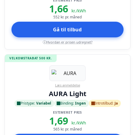
ESTIMERET PRIS
1,66
kr./kWh
552
kr. pr. måned
Gå til tilbud
Hvordan er prisen udregnet?
i
VELKOMSTRABAT 500 KR.
Læs anmeldelse
AURA Light
Pristype:
Variabel
Binding:
Ingen
Introtilbud:
Ja
ESTIMERET PRIS
1,69
kr./kWh
565
kr. pr. måned