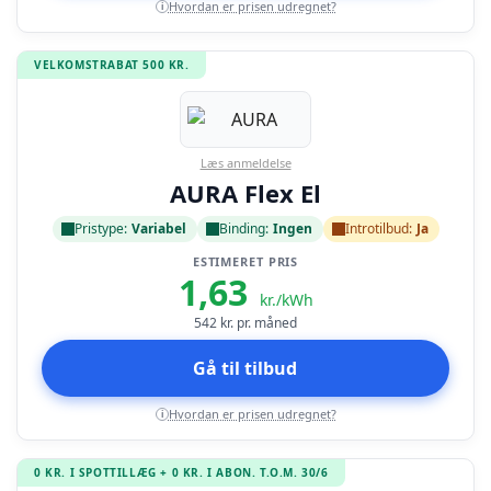
Hvordan er prisen udregnet?
i
VELKOMSTRABAT 500 KR.
Læs anmeldelse
AURA Flex El
Pristype:
Variabel
Binding:
Ingen
Introtilbud:
Ja
ESTIMERET PRIS
1,63
kr./kWh
542
kr. pr. måned
Gå til tilbud
Hvordan er prisen udregnet?
i
0 KR. I SPOTTILLÆG + 0 KR. I ABON. T.O.M. 30/6