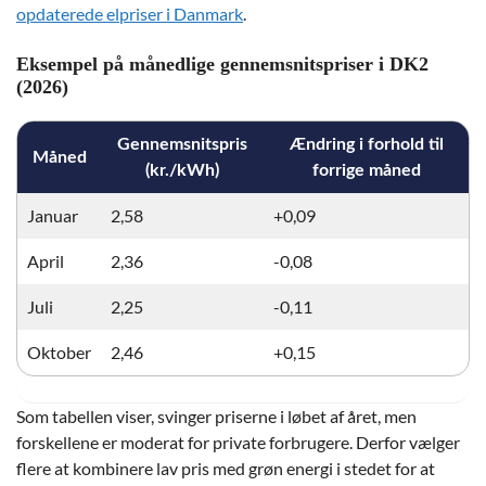
opdaterede elpriser i Danmark
.
Eksempel på månedlige gennemsnitspriser i DK2
(2026)
Gennemsnitspris
Ændring i forhold til
Måned
(kr./kWh)
forrige måned
Januar
2,58
+0,09
April
2,36
-0,08
Juli
2,25
-0,11
Oktober
2,46
+0,15
Som tabellen viser, svinger priserne i løbet af året, men
forskellene er moderat for private forbrugere. Derfor vælger
flere at kombinere lav pris med grøn energi i stedet for at