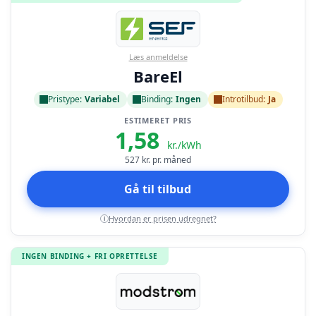
Læs anmeldelse
BareEl
Pristype:
Variabel
Binding:
Ingen
Introtilbud:
Ja
ESTIMERET PRIS
1,58
kr./kWh
527
kr. pr. måned
Gå til tilbud
Hvordan er prisen udregnet?
i
INGEN BINDING + FRI OPRETTELSE