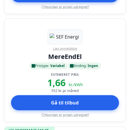
Hvordan er prisen udregnet?
i
Læs anmeldelse
MereEndEl
Pristype:
Variabel
Binding:
Ingen
ESTIMERET PRIS
1,66
kr./kWh
552
kr. pr. måned
Gå til tilbud
Hvordan er prisen udregnet?
i