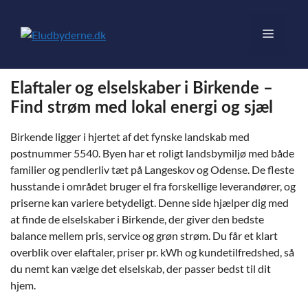
Hop
til
Menu
indhold
Elaftaler og elselskaber i Birkende –
Find strøm med lokal energi og sjæl
Birkende ligger i hjertet af det fynske landskab med
postnummer 5540. Byen har et roligt landsbymiljø med både
familier og pendlerliv tæt på Langeskov og Odense. De fleste
husstande i området bruger el fra forskellige leverandører, og
priserne kan variere betydeligt. Denne side hjælper dig med
at finde de elselskaber i Birkende, der giver den bedste
balance mellem pris, service og grøn strøm. Du får et klart
overblik over elaftaler, priser pr. kWh og kundetilfredshed, så
du nemt kan vælge det elselskab, der passer bedst til dit
hjem.