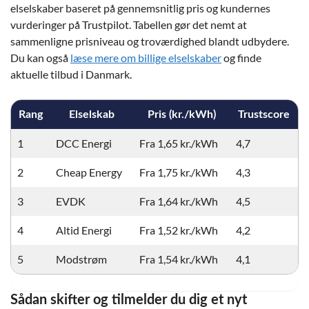
elselskaber baseret på gennemsnitlig pris og kundernes
vurderinger på Trustpilot. Tabellen gør det nemt at
sammenligne prisniveau og troværdighed blandt udbydere.
Du kan også
læse mere om billige elselskaber
og finde
aktuelle tilbud i Danmark.
Rang
Elselskab
Pris (kr./kWh)
Trustscore
1
DCC Energi
Fra 1,65 kr./kWh
4,7
2
Cheap Energy
Fra 1,75 kr./kWh
4,3
3
EVDK
Fra 1,64 kr./kWh
4,5
4
Altid Energi
Fra 1,52 kr./kWh
4,2
5
Modstrøm
Fra 1,54 kr./kWh
4,1
Sådan skifter og tilmelder du dig et nyt