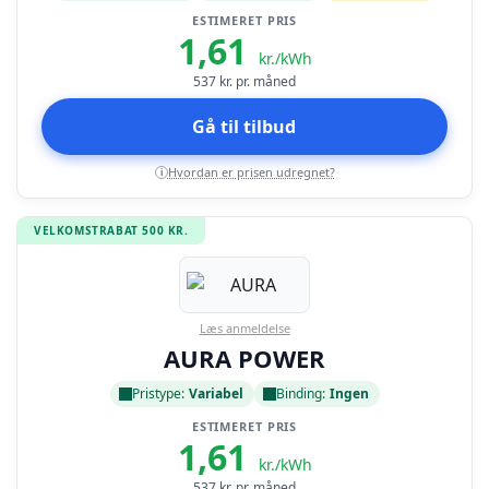
ESTIMERET PRIS
1,61
kr./kWh
537
kr. pr. måned
Gå til tilbud
Hvordan er prisen udregnet?
i
VELKOMSTRABAT 500 KR.
Læs anmeldelse
AURA POWER
Pristype:
Variabel
Binding:
Ingen
ESTIMERET PRIS
1,61
kr./kWh
537
kr. pr. måned