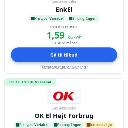
Læs anmeldelse
EnkEl
Pristype:
Variabel
Binding:
Ingen
ESTIMERET PRIS
1,59
kr./kWh
531
kr. pr. måned
Gå til tilbud
Hvordan er prisen udregnet?
i
500 KR. I VELKOMSTRABAT
Læs anmeldelse
OK El Højt Forbrug
Pristype:
Variabel
Binding:
Ingen
Introtilbud:
Ja