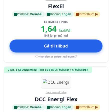
FlexEl
Pristype:
Variabel
Binding:
Ingen
Introtilbud:
Ja
ESTIMERET PRIS
1,64
kr./kWh
548
kr. pr. måned
Gå til tilbud
Hvordan er prisen udregnet?
i
0 KR. I ABONNEMENT FOR LØBENDE MÅNED + 6 MÅNEDER
Læs anmeldelse
DCC Energi Flex
Pristype:
Variabel
Binding:
Ingen
Introtilbud:
Ja