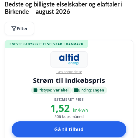
Bedste og billigste elselskaber og elaftaler i
Birkende – august 2026
Filter
ENESTE GEBYRFRIT ELSELSKAB I DANMARK
Læs anmeldelse
Strøm til indkøbspris
Pristype:
Variabel
Binding:
Ingen
ESTIMERET PRIS
1,52
kr./kWh
506
kr. pr. måned
Gå til tilbud