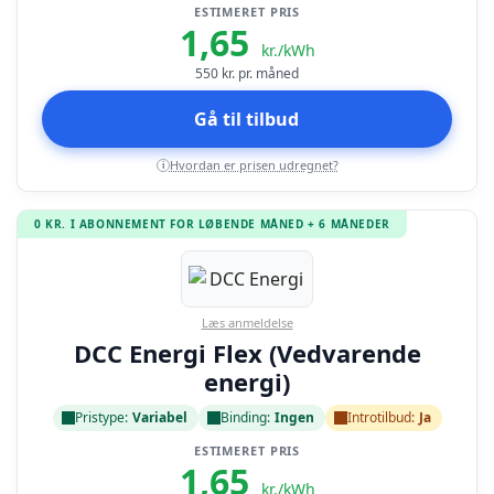
ESTIMERET PRIS
1,65
kr./kWh
550
kr. pr. måned
Gå til tilbud
Hvordan er prisen udregnet?
i
0 KR. I ABONNEMENT FOR LØBENDE MÅNED + 6 MÅNEDER
Læs anmeldelse
DCC Energi Flex (Vedvarende
energi)
Pristype:
Variabel
Binding:
Ingen
Introtilbud:
Ja
ESTIMERET PRIS
1,65
kr./kWh