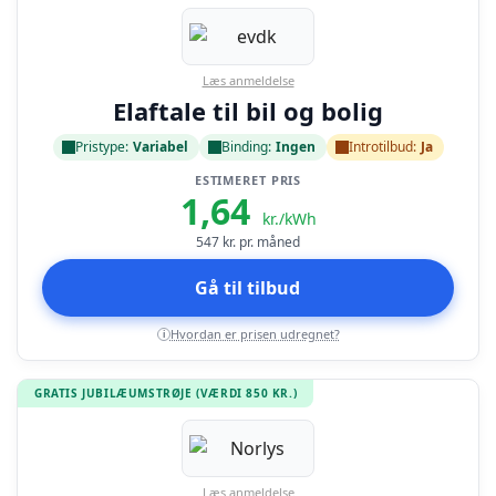
Læs anmeldelse
Elaftale til bil og bolig
Pristype:
Variabel
Binding:
Ingen
Introtilbud:
Ja
ESTIMERET PRIS
1,64
kr./kWh
547
kr. pr. måned
Gå til tilbud
Hvordan er prisen udregnet?
i
GRATIS JUBILÆUMSTRØJE (VÆRDI 850 KR.)
Læs anmeldelse