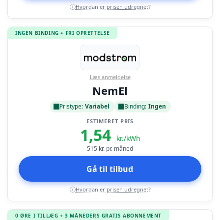
Hvordan er prisen udregnet?
i
INGEN BINDING + FRI OPRETTELSE
Læs anmeldelse
NemEl
Pristype:
Variabel
Binding:
Ingen
ESTIMERET PRIS
1,54
kr./kWh
515
kr. pr. måned
Gå til tilbud
Hvordan er prisen udregnet?
i
0 ØRE I TILLÆG + 3 MÅNEDERS GRATIS ABONNEMENT