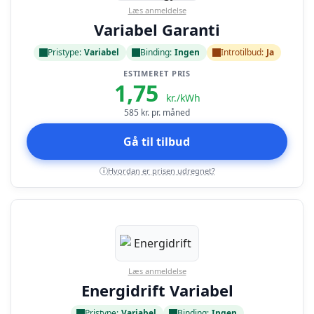
Læs anmeldelse
Variabel Garanti
Pristype:
Variabel
Binding:
Ingen
Introtilbud:
Ja
ESTIMERET PRIS
1,75
kr./kWh
585
kr. pr. måned
Gå til tilbud
Hvordan er prisen udregnet?
i
Læs anmeldelse
Energidrift Variabel
Pristype:
Variabel
Binding:
Ingen