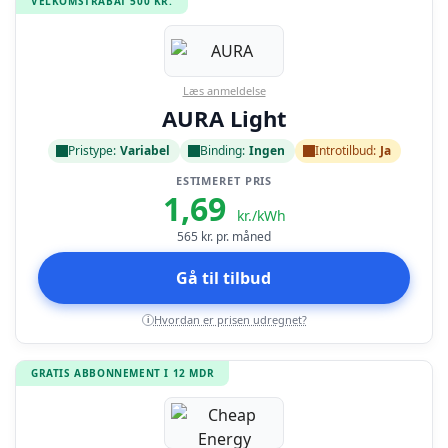
VELKOMSTRABAT 500 KR.
Læs anmeldelse
AURA Light
Pristype:
Variabel
Binding:
Ingen
Introtilbud:
Ja
ESTIMERET PRIS
1,69
kr./kWh
565
kr. pr. måned
Gå til tilbud
Hvordan er prisen udregnet?
i
GRATIS ABBONNEMENT I 12 MDR