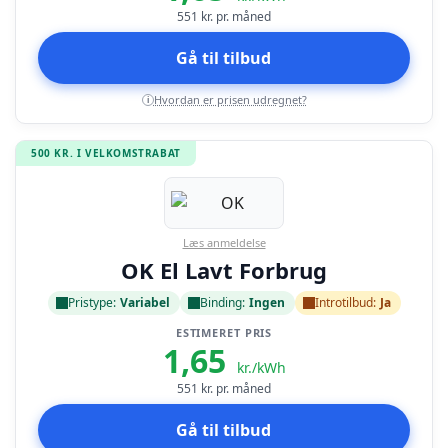
551
kr. pr. måned
Gå til tilbud
Hvordan er prisen udregnet?
i
500 KR. I VELKOMSTRABAT
Læs anmeldelse
OK El Lavt Forbrug
Pristype:
Variabel
Binding:
Ingen
Introtilbud:
Ja
ESTIMERET PRIS
1,65
kr./kWh
551
kr. pr. måned
Gå til tilbud