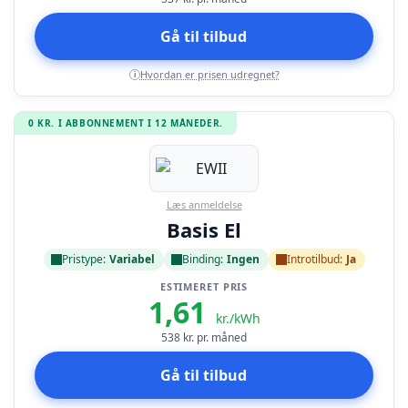
Gå til tilbud
Hvordan er prisen udregnet?
i
0 KR. I ABBONNEMENT I 12 MÅNEDER.
Læs anmeldelse
Basis El
Pristype:
Variabel
Binding:
Ingen
Introtilbud:
Ja
ESTIMERET PRIS
1,61
kr./kWh
538
kr. pr. måned
Gå til tilbud