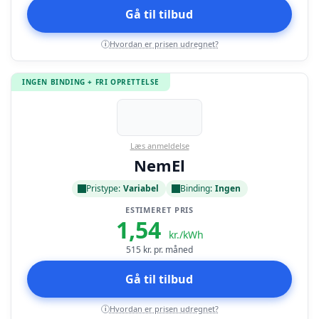
Gå til tilbud
Hvordan er prisen udregnet?
i
INGEN BINDING + FRI OPRETTELSE
Læs anmeldelse
NemEl
Pristype:
Variabel
Binding:
Ingen
ESTIMERET PRIS
1,54
kr./kWh
515
kr. pr. måned
Gå til tilbud
Hvordan er prisen udregnet?
i