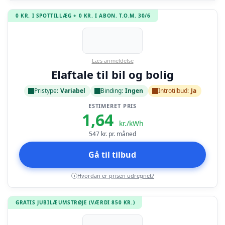
0 KR. I SPOTTILLÆG + 0 KR. I ABON. T.O.M. 30/6
Læs anmeldelse
Elaftale til bil og bolig
Pristype:
Variabel
Binding:
Ingen
Introtilbud:
Ja
ESTIMERET PRIS
1,64
kr./kWh
547
kr. pr. måned
Gå til tilbud
Hvordan er prisen udregnet?
i
GRATIS JUBILÆUMSTRØJE (VÆRDI 850 KR.)