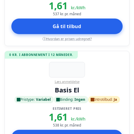
1,61
kr./kWh
537
kr. pr. måned
Gå til tilbud
Hvordan er prisen udregnet?
i
0 KR. I ABBONNEMENT I 12 MÅNEDER.
Læs anmeldelse
Basis El
Pristype:
Variabel
Binding:
Ingen
Introtilbud:
Ja
ESTIMERET PRIS
1,61
kr./kWh
538
kr. pr. måned