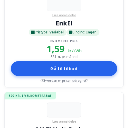
Læs anmeldelse
EnkEl
Pristype:
Variabel
Binding:
Ingen
ESTIMERET PRIS
1,59
kr./kWh
531
kr. pr. måned
Gå til tilbud
Hvordan er prisen udregnet?
i
500 KR. I VELKOMSTRABAT
Læs anmeldelse