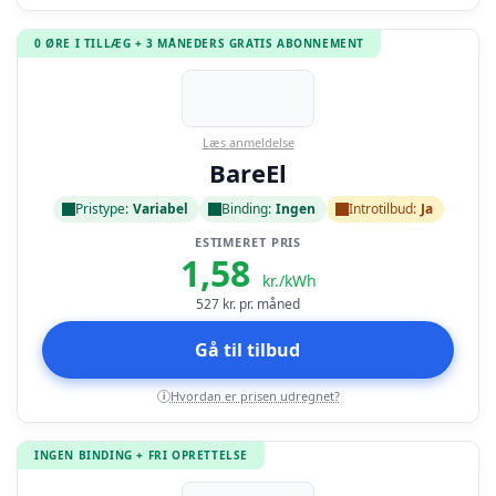
0 ØRE I TILLÆG + 3 MÅNEDERS GRATIS ABONNEMENT
Læs anmeldelse
BareEl
Pristype:
Variabel
Binding:
Ingen
Introtilbud:
Ja
ESTIMERET PRIS
1,58
kr./kWh
527
kr. pr. måned
Gå til tilbud
Hvordan er prisen udregnet?
i
INGEN BINDING + FRI OPRETTELSE