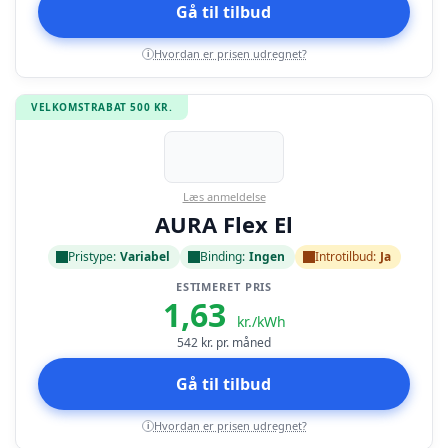
Gå til tilbud
Hvordan er prisen udregnet?
i
VELKOMSTRABAT 500 KR.
Læs anmeldelse
AURA Flex El
Pristype:
Variabel
Binding:
Ingen
Introtilbud:
Ja
ESTIMERET PRIS
1,63
kr./kWh
542
kr. pr. måned
Gå til tilbud
Hvordan er prisen udregnet?
i