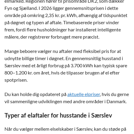
elmarked. Regionen hører til prisområde DK2, som dækker
Fyn og Sjælland. I 2026 ligger gennemsnitsprisen i dette
område på omkring 2,35 kr. pr. kWh, afhængig af tidspunktet
på døgnet og typen af aftale. Timebaserede priser vinder
frem, fordi flere husholdninger har installeret intelligente
målere, der registrerer forbruget mere præcist.
Mange beboere vælger nu aftaler med fleksibel pris for at
udnytte billige timer i døgnet. En gennemsnitlig husstand i
Særslev med et årligt forbrug på 3.700 kWh kan typisk spare
800–1.200 kr. om året, hvis de tilpasser brugen af el efter
spotprisen.
Du kan holde dig opdateret på
aktuelle elpriser
, hvis du gerne
vil sammenligne udviklingen med andre områder i Danmark.
Typer af elaftaler for husstande i Særslev
Når du vælger mellem elselskaber i Særslev, kan du støde på