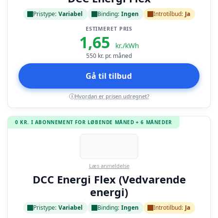
Pristype:
Variabel
Binding:
Ingen
Introtilbud:
Ja
ESTIMERET PRIS
1,65
kr./kWh
550
kr. pr. måned
Gå til tilbud
Hvordan er prisen udregnet?
i
0 KR. I ABONNEMENT FOR LØBENDE MÅNED + 6 MÅNEDER
Læs anmeldelse
DCC Energi Flex (Vedvarende
energi)
Pristype:
Variabel
Binding:
Ingen
Introtilbud:
Ja