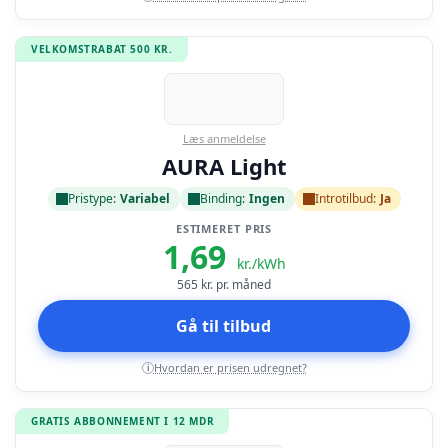
VELKOMSTRABAT 500 KR.
Læs anmeldelse
AURA Light
Pristype:
Variabel
Binding:
Ingen
Introtilbud:
Ja
ESTIMERET PRIS
1,69
kr./kWh
565
kr. pr. måned
Gå til tilbud
Hvordan er prisen udregnet?
i
GRATIS ABBONNEMENT I 12 MDR