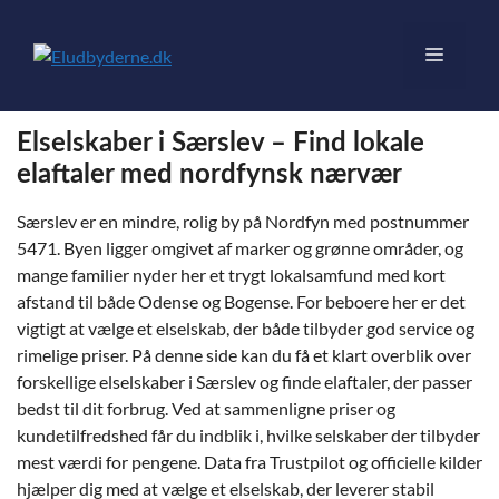
Hop
til
Menu
indhold
Elselskaber i Særslev – Find lokale
elaftaler med nordfynsk nærvær
Særslev er en mindre, rolig by på Nordfyn med postnummer
5471. Byen ligger omgivet af marker og grønne områder, og
mange familier nyder her et trygt lokalsamfund med kort
afstand til både Odense og Bogense. For beboere her er det
vigtigt at vælge et elselskab, der både tilbyder god service og
rimelige priser. På denne side kan du få et klart overblik over
forskellige elselskaber i Særslev og finde elaftaler, der passer
bedst til dit forbrug. Ved at sammenligne priser og
kundetilfredshed får du indblik i, hvilke selskaber der tilbyder
mest værdi for pengene. Data fra Trustpilot og officielle kilder
hjælper dig med at vælge et elselskab, der leverer stabil