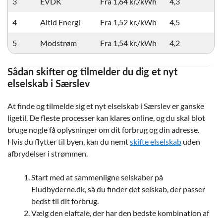
3
EVDK
Fra 1,64 kr./kWh
4,3
4
Altid Energi
Fra 1,52 kr./kWh
4,5
5
Modstrøm
Fra 1,54 kr./kWh
4,2
Sådan skifter og tilmelder du dig et nyt
elselskab i Særslev
At finde og tilmelde sig et nyt elselskab i Særslev er ganske
ligetil. De fleste processer kan klares online, og du skal blot
bruge nogle få oplysninger om dit forbrug og din adresse.
Hvis du flytter til byen, kan du nemt
skifte elselskab
uden
afbrydelser i strømmen.
Start med at sammenligne selskaber på
Eludbyderne.dk, så du finder det selskab, der passer
bedst til dit forbrug.
Vælg den elaftale, der har den bedste kombination af