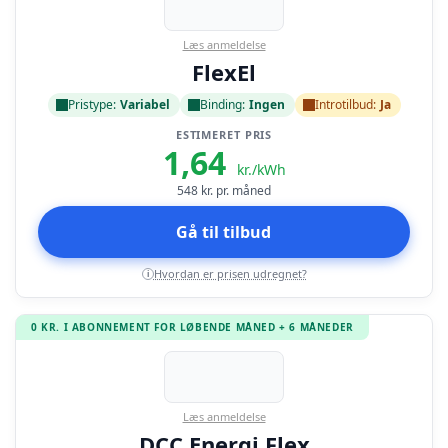
Læs anmeldelse
FlexEl
Pristype:
Variabel
Binding:
Ingen
Introtilbud:
Ja
ESTIMERET PRIS
1,64
kr./kWh
548
kr. pr. måned
Gå til tilbud
Hvordan er prisen udregnet?
i
0 KR. I ABONNEMENT FOR LØBENDE MÅNED + 6 MÅNEDER
Læs anmeldelse
DCC Energi Flex