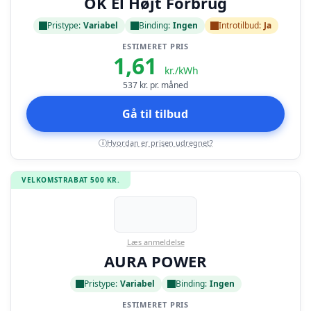
OK El Højt Forbrug
Pristype:
Variabel
Binding:
Ingen
Introtilbud:
Ja
ESTIMERET PRIS
1,61
kr./kWh
537
kr. pr. måned
Gå til tilbud
Hvordan er prisen udregnet?
i
VELKOMSTRABAT 500 KR.
Læs anmeldelse
AURA POWER
Pristype:
Variabel
Binding:
Ingen
ESTIMERET PRIS