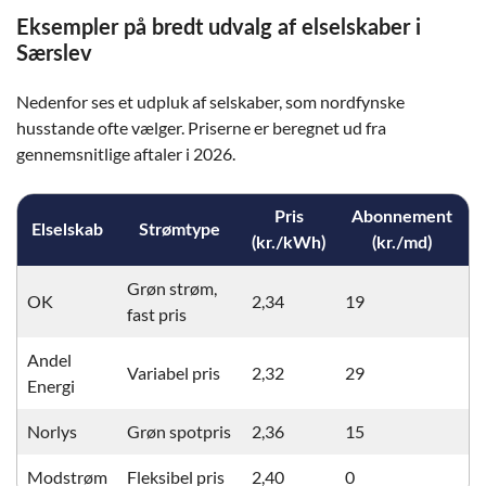
Eksempler på bredt udvalg af elselskaber i
Særslev
Nedenfor ses et udpluk af selskaber, som nordfynske
husstande ofte vælger. Priserne er beregnet ud fra
gennemsnitlige aftaler i 2026.
Pris
Abonnement
Elselskab
Strømtype
(kr./kWh)
(kr./md)
Grøn strøm,
OK
2,34
19
fast pris
Andel
Variabel pris
2,32
29
Energi
Norlys
Grøn spotpris
2,36
15
Modstrøm
Fleksibel pris
2,40
0