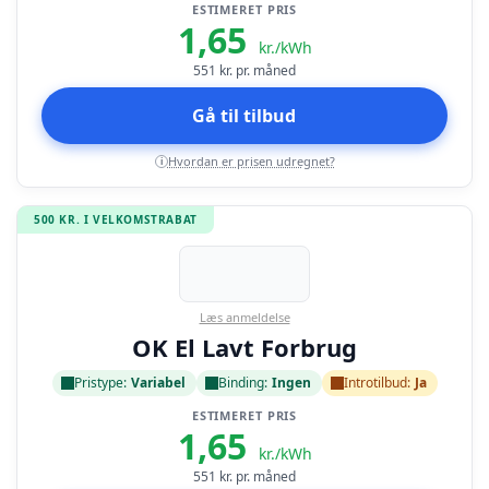
ESTIMERET PRIS
1,65
kr./kWh
551
kr. pr. måned
Gå til tilbud
Hvordan er prisen udregnet?
i
500 KR. I VELKOMSTRABAT
Læs anmeldelse
OK El Lavt Forbrug
Pristype:
Variabel
Binding:
Ingen
Introtilbud:
Ja
ESTIMERET PRIS
1,65
kr./kWh
551
kr. pr. måned