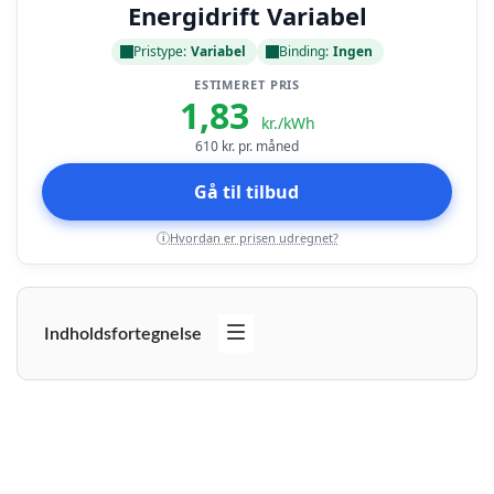
Energidrift Variabel
Pristype:
Variabel
Binding:
Ingen
ESTIMERET PRIS
1,83
kr./kWh
610
kr. pr. måned
Gå til tilbud
Hvordan er prisen udregnet?
i
Indholdsfortegnelse