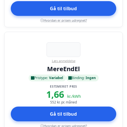
Gå til tilbud
Hvordan er prisen udregnet?
i
Læs anmeldelse
MereEndEl
Pristype:
Variabel
Binding:
Ingen
ESTIMERET PRIS
1,66
kr./kWh
552
kr. pr. måned
Gå til tilbud
Hvordan er prisen udregnet?
i