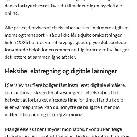
dages fortrydelsesret, hvis du tilmelder dig en ny elaftale
online.
Alle priser, der vises af elselskaberne, skal inkludere afgifter,
moms og transport – så du ikke får skjulte omkostninger.
Siden 2025 har det været lovpligtigt at oplyse det samlede
forventede beløb for en gennemsnitlig forbruger, hvilket gør
det lettere at sammenligne aftaler.
Fleksibel elafregning og digitale løsninger
I Særslev har flere boliger fået installeret digitale elmålere,
som automatisk sender aflæsninger til elselskabet. Det
betyder, at forbruget afregnes time for time. Har du fx elbil
eller varmepumpe, kan du udnytte de billigste timer om
natten til opladning eller opvarmning.
Mange elselskaber tilbyder mobilapps, hvor du kan følge
strømforbruget i realtid. Det giver bedre indsigt i dit forbrug