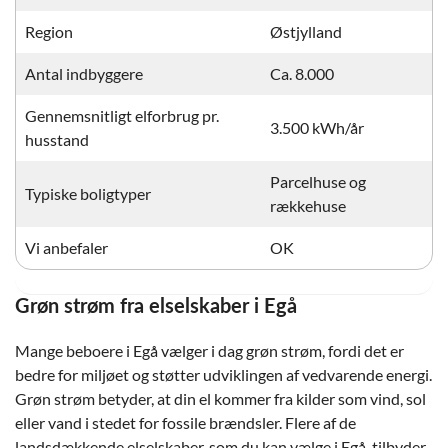
Region
Østjylland
Antal indbyggere
Ca. 8.000
Gennemsnitligt elforbrug pr.
3.500 kWh/år
husstand
Parcelhuse og
Typiske boligtyper
rækkehuse
Vi anbefaler
OK
Grøn strøm fra elselskaber i Egå
Mange beboere i Egå vælger i dag grøn strøm, fordi det er
bedre for miljøet og støtter udviklingen af vedvarende energi.
Grøn strøm betyder, at din el kommer fra kilder som vind, sol
eller vand i stedet for fossile brændsler. Flere af de
landsdækkende elselskaber, som du kan vælge i Egå, tilbyder