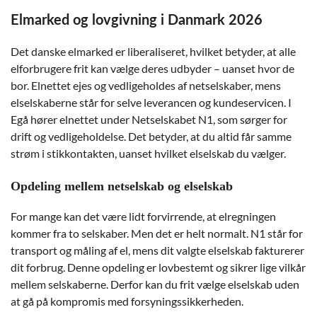
Elmarked og lovgivning i Danmark 2026
Det danske elmarked er liberaliseret, hvilket betyder, at alle
elforbrugere frit kan vælge deres udbyder – uanset hvor de
bor. Elnettet ejes og vedligeholdes af netselskaber, mens
elselskaberne står for selve leverancen og kundeservicen. I
Egå hører elnettet under Netselskabet N1, som sørger for
drift og vedligeholdelse. Det betyder, at du altid får samme
strøm i stikkontakten, uanset hvilket elselskab du vælger.
Opdeling mellem netselskab og elselskab
For mange kan det være lidt forvirrende, at elregningen
kommer fra to selskaber. Men det er helt normalt. N1 står for
transport og måling af el, mens dit valgte elselskab fakturerer
dit forbrug. Denne opdeling er lovbestemt og sikrer lige vilkår
mellem selskaberne. Derfor kan du frit vælge elselskab uden
at gå på kompromis med forsyningssikkerheden.