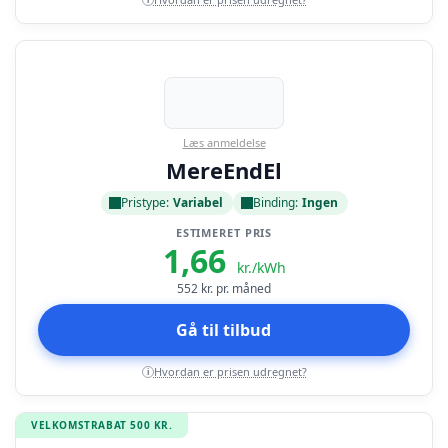
Læs anmeldelse
MereEndEl
Pristype:
Variabel
Binding:
Ingen
ESTIMERET PRIS
1,66
kr./kWh
552
kr. pr. måned
Gå til tilbud
Hvordan er prisen udregnet?
i
VELKOMSTRABAT 500 KR.