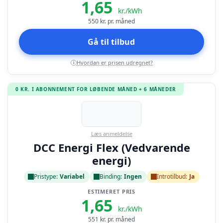
1,65
kr./kWh
550
kr. pr. måned
Gå til tilbud
Hvordan er prisen udregnet?
i
0 KR. I ABONNEMENT FOR LØBENDE MÅNED + 6 MÅNEDER
Læs anmeldelse
DCC Energi Flex (Vedvarende
energi)
Pristype:
Variabel
Binding:
Ingen
Introtilbud:
Ja
ESTIMERET PRIS
1,65
kr./kWh
551
kr. pr. måned