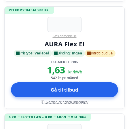
VELKOMSTRABAT 500 KR.
Læs anmeldelse
AURA Flex El
Pristype:
Variabel
Binding:
Ingen
Introtilbud:
Ja
ESTIMERET PRIS
1,63
kr./kWh
542
kr. pr. måned
Gå til tilbud
Hvordan er prisen udregnet?
i
0 KR. I SPOTTILLÆG + 0 KR. I ABON. T.O.M. 30/6