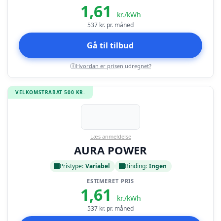
1,61
kr./kWh
537
kr. pr. måned
Gå til tilbud
Hvordan er prisen udregnet?
i
VELKOMSTRABAT 500 KR.
Læs anmeldelse
AURA POWER
Pristype:
Variabel
Binding:
Ingen
ESTIMERET PRIS
1,61
kr./kWh
537
kr. pr. måned