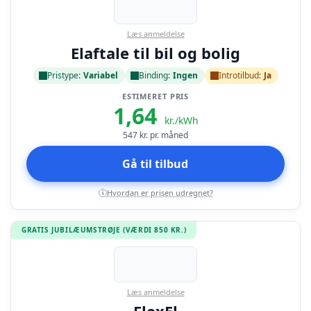
Læs anmeldelse
Elaftale til bil og bolig
Pristype:
Variabel
Binding:
Ingen
Introtilbud:
Ja
ESTIMERET PRIS
1,64
kr./kWh
547
kr. pr. måned
Gå til tilbud
Hvordan er prisen udregnet?
i
GRATIS JUBILÆUMSTRØJE (VÆRDI 850 KR.)
Læs anmeldelse