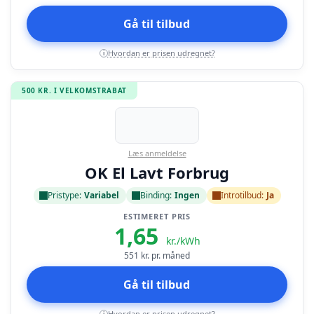
Gå til tilbud
Hvordan er prisen udregnet?
i
500 KR. I VELKOMSTRABAT
Læs anmeldelse
OK El Lavt Forbrug
Pristype:
Variabel
Binding:
Ingen
Introtilbud:
Ja
ESTIMERET PRIS
1,65
kr./kWh
551
kr. pr. måned
Gå til tilbud
Hvordan er prisen udregnet?
i