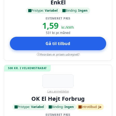
EnkEl
Pristype:
Variabel
Binding:
Ingen
ESTIMERET PRIS
1,59
kr./kWh
531
kr. pr. måned
Gå til tilbud
Hvordan er prisen udregnet?
i
500 KR. I VELKOMSTRABAT
Læs anmeldelse
OK El Højt Forbrug
Pristype:
Variabel
Binding:
Ingen
Introtilbud:
Ja
ESTIMERET PRIS