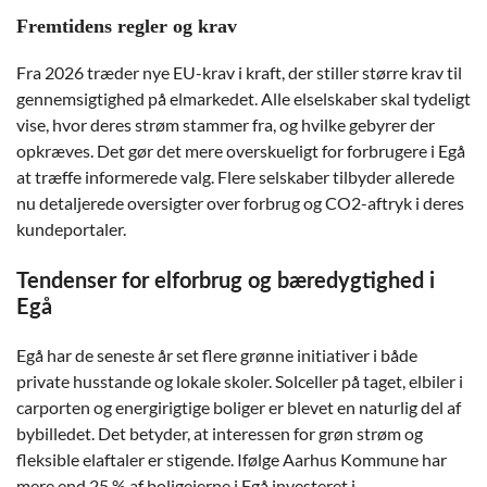
Fremtidens regler og krav
Fra 2026 træder nye EU-krav i kraft, der stiller større krav til
gennemsigtighed på elmarkedet. Alle elselskaber skal tydeligt
vise, hvor deres strøm stammer fra, og hvilke gebyrer der
opkræves. Det gør det mere overskueligt for forbrugere i Egå
at træffe informerede valg. Flere selskaber tilbyder allerede
nu detaljerede oversigter over forbrug og CO2-aftryk i deres
kundeportaler.
Tendenser for elforbrug og bæredygtighed i
Egå
Egå har de seneste år set flere grønne initiativer i både
private husstande og lokale skoler. Solceller på taget, elbiler i
carporten og energirigtige boliger er blevet en naturlig del af
bybilledet. Det betyder, at interessen for grøn strøm og
fleksible elaftaler er stigende. Ifølge Aarhus Kommune har
mere end 25 % af boligejerne i Egå investeret i