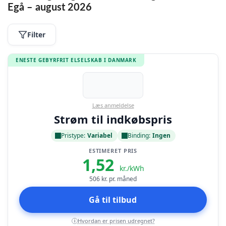
Egå – august 2026
Filter
ENESTE GEBYRFRIT ELSELSKAB I DANMARK
Læs anmeldelse
Strøm til indkøbspris
Pristype:
Variabel
Binding:
Ingen
ESTIMERET PRIS
1,52
kr./kWh
506
kr. pr. måned
Gå til tilbud
Hvordan er prisen udregnet?
i