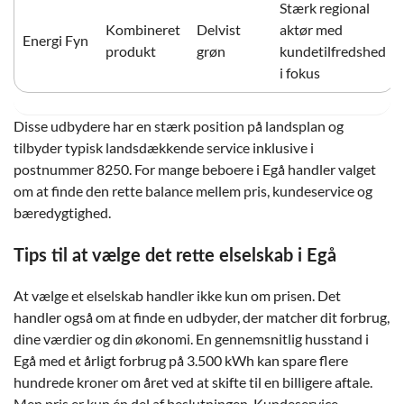
Stærk regional
Kombineret
Delvist
aktør med
Energi Fyn
produkt
grøn
kundetilfredshed
i fokus
Disse udbydere har en stærk position på landsplan og
tilbyder typisk landsdækkende service inklusive i
postnummer 8250. For mange beboere i Egå handler valget
om at finde den rette balance mellem pris, kundeservice og
bæredygtighed.
Tips til at vælge det rette elselskab i Egå
At vælge et elselskab handler ikke kun om prisen. Det
handler også om at finde en udbyder, der matcher dit forbrug,
dine værdier og din økonomi. En gennemsnitlig husstand i
Egå med et årligt forbrug på 3.500 kWh kan spare flere
hundrede kroner om året ved at skifte til en billigere aftale.
Men pris er kun én del af beslutningen. Kundeservice,