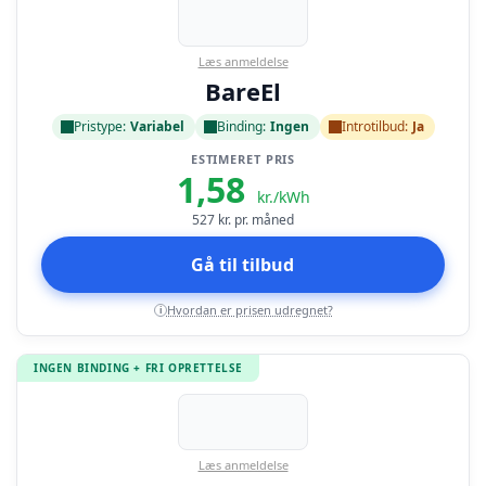
Læs anmeldelse
BareEl
Pristype:
Variabel
Binding:
Ingen
Introtilbud:
Ja
ESTIMERET PRIS
1,58
kr./kWh
527
kr. pr. måned
Gå til tilbud
Hvordan er prisen udregnet?
i
INGEN BINDING + FRI OPRETTELSE
Læs anmeldelse