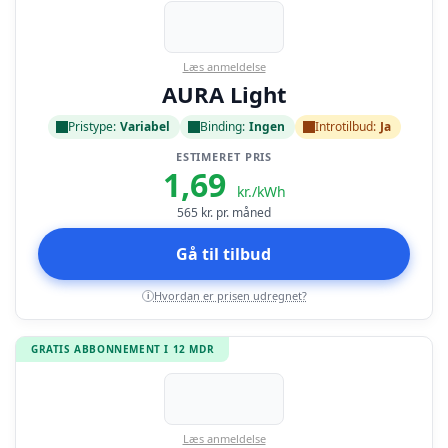
Læs anmeldelse
AURA Light
Pristype:
Variabel
Binding:
Ingen
Introtilbud:
Ja
ESTIMERET PRIS
1,69
kr./kWh
565
kr. pr. måned
Gå til tilbud
Hvordan er prisen udregnet?
i
GRATIS ABBONNEMENT I 12 MDR
Læs anmeldelse