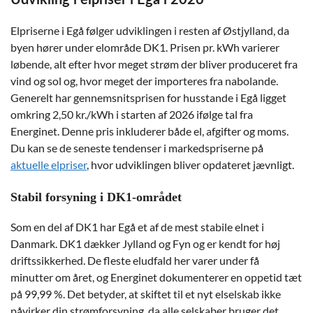
Udvikling i elpriser i Egå i 2026
Elpriserne i Egå følger udviklingen i resten af Østjylland, da
byen hører under elområde DK1. Prisen pr. kWh varierer
løbende, alt efter hvor meget strøm der bliver produceret fra
vind og sol og, hvor meget der importeres fra nabolande.
Generelt har gennemsnitsprisen for husstande i Egå ligget
omkring 2,50 kr./kWh i starten af 2026 ifølge tal fra
Energinet. Denne pris inkluderer både el, afgifter og moms.
Du kan se de seneste tendenser i markedspriserne på
aktuelle elpriser
, hvor udviklingen bliver opdateret jævnligt.
Stabil forsyning i DK1-området
Som en del af DK1 har Egå et af de mest stabile elnet i
Danmark. DK1 dækker Jylland og Fyn og er kendt for høj
driftssikkerhed. De fleste eludfald her varer under få
minutter om året, og Energinet dokumenterer en oppetid tæt
på 99,99 %. Det betyder, at skiftet til et nyt elselskab ikke
påvirker din strømforsyning, da alle selskaber bruger det