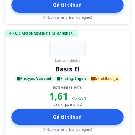
Gå til tilbud
Hvordan er prisen udregnet?
i
0 KR. I ABBONNEMENT I 12 MÅNEDER.
Læs anmeldelse
Basis El
Pristype:
Variabel
Binding:
Ingen
Introtilbud:
Ja
ESTIMERET PRIS
1,61
kr./kWh
538
kr. pr. måned
Gå til tilbud
Hvordan er prisen udregnet?
i