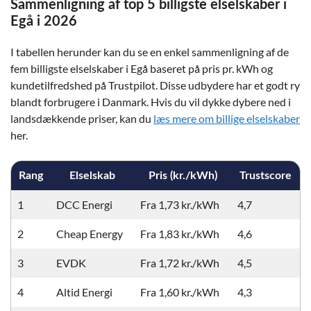
Sammenligning af top 5 billigste elselskaber i
Egå i 2026
I tabellen herunder kan du se en enkel sammenligning af de
fem billigste elselskaber i Egå baseret på pris pr. kWh og
kundetilfredshed på Trustpilot. Disse udbydere har et godt ry
blandt forbrugere i Danmark. Hvis du vil dykke dybere ned i
landsdækkende priser, kan du
læs mere om billige elselskaber
her.
Rang
Elselskab
Pris (kr./kWh)
Trustscore
1
DCC Energi
Fra 1,73 kr./kWh
4,7
2
Cheap Energy
Fra 1,83 kr./kWh
4,6
3
EVDK
Fra 1,72 kr./kWh
4,5
4
Altid Energi
Fra 1,60 kr./kWh
4,3