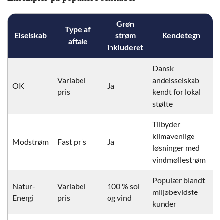
Grøn
Type af
Elselskab
strøm
Kendetegn
aftale
inkluderet
Dansk
Variabel
andelsselskab
OK
Ja
pris
kendt for lokal
støtte
Tilbyder
klimavenlige
Modstrøm
Fast pris
Ja
løsninger med
vindmøllestrøm
Populær blandt
Natur-
Variabel
100 % sol
miljøbevidste
Energi
pris
og vind
kunder