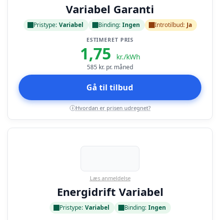
Variabel Garanti
Pristype:
Variabel
Binding:
Ingen
Introtilbud:
Ja
ESTIMERET PRIS
1,75
kr./kWh
585
kr. pr. måned
Gå til tilbud
Hvordan er prisen udregnet?
i
Læs anmeldelse
Energidrift Variabel
Pristype:
Variabel
Binding:
Ingen