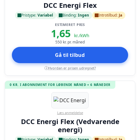
DCC Energi Flex
Pristype:
Variabel
Binding:
Ingen
Introtilbud:
Ja
ESTIMERET PRIS
1,65
kr./kWh
550
kr. pr. måned
Gå til tilbud
Hvordan er prisen udregnet?
i
0 KR. I ABONNEMENT FOR LØBENDE MÅNED + 6 MÅNEDER
Læs anmeldelse
DCC Energi Flex (Vedvarende
energi)
Pristype:
Variabel
Binding:
Ingen
Introtilbud:
Ja