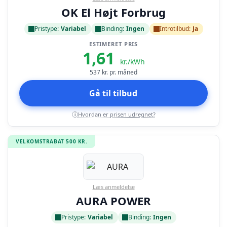
OK El Højt Forbrug
Pristype:
Variabel
Binding:
Ingen
Introtilbud:
Ja
ESTIMERET PRIS
1,61
kr./kWh
537
kr. pr. måned
Gå til tilbud
Hvordan er prisen udregnet?
i
VELKOMSTRABAT 500 KR.
Læs anmeldelse
AURA POWER
Pristype:
Variabel
Binding:
Ingen