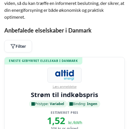
viden, så du kan træffe en informeret beslutning, der sikrer, at
din energiforsyning er både økonomisk og praktisk
optimeret.
Anbefalede elselskaber i Danmark
Filter
ENESTE GEBYRFRIT ELSELSKAB I DANMARK
Læs anmeldelse
Strøm til indkøbspris
Pristype:
Variabel
Binding:
Ingen
ESTIMERET PRIS
1,52
kr./kWh
506
kr. pr. måned