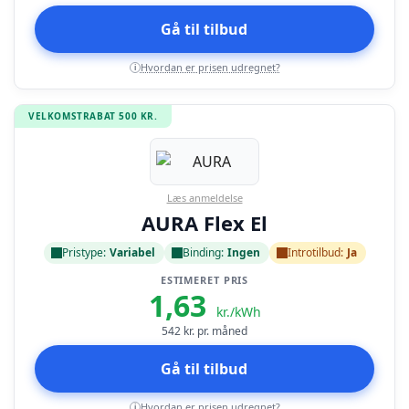
Gå til tilbud
Hvordan er prisen udregnet?
i
VELKOMSTRABAT 500 KR.
Læs anmeldelse
AURA Flex El
Pristype:
Variabel
Binding:
Ingen
Introtilbud:
Ja
ESTIMERET PRIS
1,63
kr./kWh
542
kr. pr. måned
Gå til tilbud
Hvordan er prisen udregnet?
i