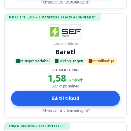
Hvordan er prisen udregnet?
i
0 ØRE I TILLÆG + 3 MÅNEDERS GRATIS ABONNEMENT
Læs anmeldelse
BareEl
Pristype:
Variabel
Binding:
Ingen
Introtilbud:
Ja
ESTIMERET PRIS
1,58
kr./kWh
527
kr. pr. måned
Gå til tilbud
Hvordan er prisen udregnet?
i
INGEN BINDING + FRI OPRETTELSE