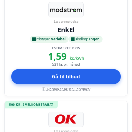
Læs anmeldelse
EnkEl
Pristype:
Variabel
Binding:
Ingen
ESTIMERET PRIS
1,59
kr./kWh
531
kr. pr. måned
Gå til tilbud
Hvordan er prisen udregnet?
i
500 KR. I VELKOMSTRABAT
Læs anmeldelse