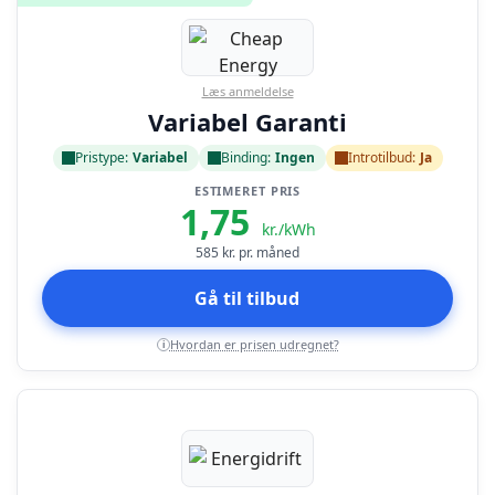
Læs anmeldelse
Variabel Garanti
Pristype:
Variabel
Binding:
Ingen
Introtilbud:
Ja
ESTIMERET PRIS
1,75
kr./kWh
585
kr. pr. måned
Gå til tilbud
Hvordan er prisen udregnet?
i