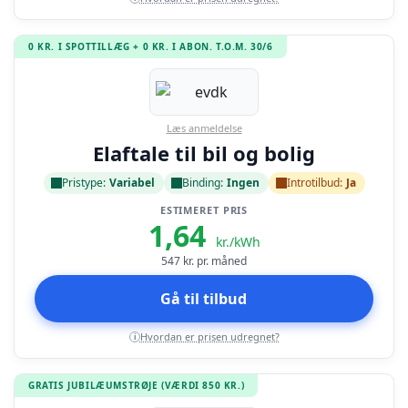
0 KR. I SPOTTILLÆG + 0 KR. I ABON. T.O.M. 30/6
Læs anmeldelse
Elaftale til bil og bolig
Pristype:
Variabel
Binding:
Ingen
Introtilbud:
Ja
ESTIMERET PRIS
1,64
kr./kWh
547
kr. pr. måned
Gå til tilbud
Hvordan er prisen udregnet?
i
GRATIS JUBILÆUMSTRØJE (VÆRDI 850 KR.)