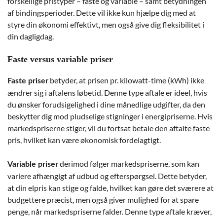
forskellige pristyper – faste og variable – samt betydningen
af bindingsperioder. Dette vil ikke kun hjælpe dig med at
styre din økonomi effektivt, men også give dig fleksibilitet i
din dagligdag.
Faste versus variable priser
betyder, at prisen pr. kilowatt-time (kWh) ikke
Faste priser
ændrer sig i aftalens løbetid. Denne type aftale er ideel, hvis
du ønsker forudsigelighed i dine månedlige udgifter, da den
beskytter dig mod pludselige stigninger i energipriserne. Hvis
markedspriserne stiger, vil du fortsat betale den aftalte faste
pris, hvilket kan være økonomisk fordelagtigt.
derimod følger markedspriserne, som kan
Variable priser
variere afhængigt af udbud og efterspørgsel. Dette betyder,
at din elpris kan stige og falde, hvilket kan gøre det sværere at
budgettere præcist, men også giver mulighed for at spare
penge, når markedspriserne falder. Denne type aftale kræver,