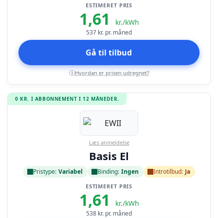
ESTIMERET PRIS
1,61
kr./kWh
537
kr. pr. måned
Gå til tilbud
Hvordan er prisen udregnet?
i
0 KR. I ABBONNEMENT I 12 MÅNEDER.
Læs anmeldelse
Basis El
Pristype:
Variabel
Binding:
Ingen
Introtilbud:
Ja
ESTIMERET PRIS
1,61
kr./kWh
538
kr. pr. måned