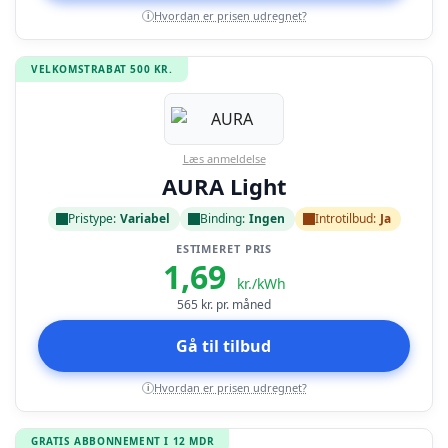
Hvordan er prisen udregnet?
i
VELKOMSTRABAT 500 KR.
Læs anmeldelse
AURA Light
Pristype:
Variabel
Binding:
Ingen
Introtilbud:
Ja
ESTIMERET PRIS
1,69
kr./kWh
565
kr. pr. måned
Gå til tilbud
Hvordan er prisen udregnet?
i
GRATIS ABBONNEMENT I 12 MDR