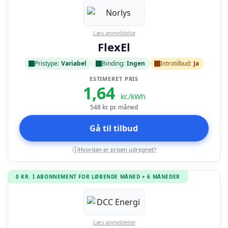
Læs anmeldelse
FlexEl
Pristype:
Variabel
Binding:
Ingen
Introtilbud:
Ja
ESTIMERET PRIS
1,64
kr./kWh
548
kr. pr. måned
Gå til tilbud
Hvordan er prisen udregnet?
i
0 KR. I ABONNEMENT FOR LØBENDE MÅNED + 6 MÅNEDER
Læs anmeldelse