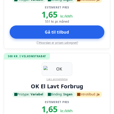
ESTIMERET PRIS
1,65
kr./kWh
551
kr. pr. måned
Gå til tilbud
Hvordan er prisen udregnet?
i
500 KR. I VELKOMSTRABAT
Læs anmeldelse
OK El Lavt Forbrug
Pristype:
Variabel
Binding:
Ingen
Introtilbud:
Ja
ESTIMERET PRIS
1,65
kr./kWh