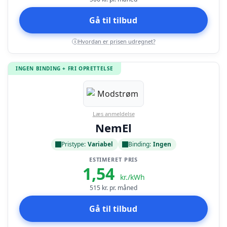
Gå til tilbud
Hvordan er prisen udregnet?
i
INGEN BINDING + FRI OPRETTELSE
Læs anmeldelse
NemEl
Pristype:
Variabel
Binding:
Ingen
ESTIMERET PRIS
1,54
kr./kWh
515
kr. pr. måned
Gå til tilbud