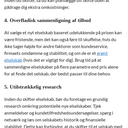
inden du skifter, så du kan planlægge dit skifte uden at
pådrage dig ekstra omkostninger.
4. Overfladisk sammenligning af tilbud
At vælge et nyt elselskab baseret udelukkende på prisen kan
være fristende, men det kan også føre til skuffelse, hvis du
ikke tager højde for andre faktorer som kundeservice,
firmaets omdømme og stabilitet, og om de er et
grønt
elselskab
(hvis det er vigtigt for dig). Brug tid på at
sammenligne elselskaber på flere parametre end pris alene
for at finde det selskab, der bedst passer til dine behov.
5. Utilstrækkelig research
Inden du skifter elselskab, bør du foretage en grundig
research omkring potentielle nye elselskaber. Tjek
anmeldelser og kundetilfredshedsundersøgelser, spørg i
netværk og læs om selskabets historik og finansielle
stabilitet. Dette kan forhindre, at du skifter til et selskab med