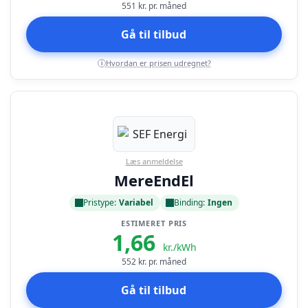
551
kr. pr. måned
Gå til tilbud
Hvordan er prisen udregnet?
i
Læs anmeldelse
MereEndEl
Pristype:
Variabel
Binding:
Ingen
ESTIMERET PRIS
1,66
kr./kWh
552
kr. pr. måned
Gå til tilbud