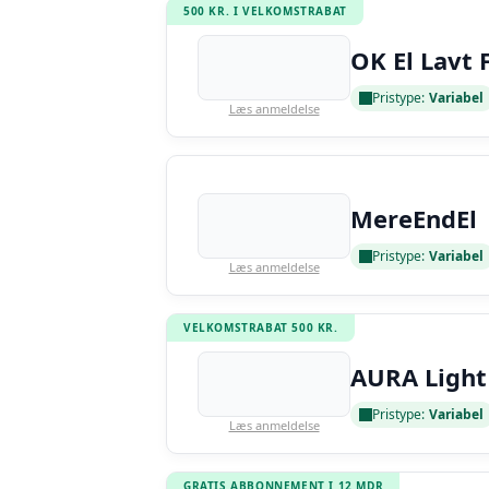
500 KR. I VELKOMSTRABAT
OK El Lavt 
Pristype:
Variabel
Læs anmeldelse
MereEndEl
Pristype:
Variabel
Læs anmeldelse
VELKOMSTRABAT 500 KR.
AURA Light
Pristype:
Variabel
Læs anmeldelse
GRATIS ABBONNEMENT I 12 MDR