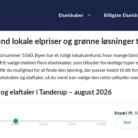
Elselskaber
Billigste Elsels
ind lokale elpriser og grønne løsninger 
postnummer 5560. Byen har et roligt lokalsamfund, hvor mange fami
rit vælge mellem flere elselskaber, som tilbyder forskellige typer e
år du mulighed for at finde den løsning, der passer bedst til dit f
lselskaber og elaftaler, så du nemt kan vælge den rette udbyder me
r og elaftaler i Tanderup – august 2026
Bopæl ift. 
Vest
4.000
6.000
8.000
10.000