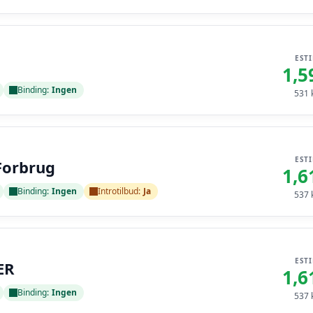
EST
1,5
Binding:
Ingen
531
k
EST
Forbrug
1,6
Binding:
Ingen
Introtilbud:
Ja
537
k
EST
ER
1,6
Binding:
Ingen
537
k