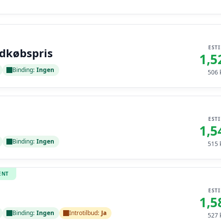
EST
ndkøbspris
1,5
Binding:
Ingen
506
k
EST
1,5
Binding:
Ingen
515
k
ENT
EST
1,5
Binding:
Ingen
Introtilbud:
Ja
527
k