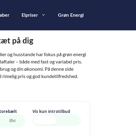
kaber
Elpriser
Grøn Energi
tæt på dig
lier og husstande har fokus på grøn energi
laftaler – både med fast og variabel pris.
orbrug og din økonomi. På denne side
d rimelig pris og god kundetilfredshed.
Storebælt
Vis kun introtilbud
Øst