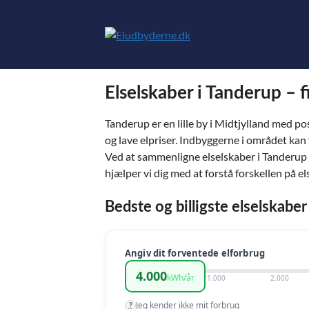
Hop
til
indhold
Elselskaber i Tanderup – f
Tanderup er en lille by i Midtjylland med 
og lave elpriser. Indbyggerne i området kan f
Ved at sammenligne elselskaber i Tanderup f
hjælper vi dig med at forstå forskellen på e
Bedste og billigste elselskabe
Angiv dit forventede elforbrug
4.000
kWh/år
1.000
2.000
Jeg kender ikke mit forbrug
?