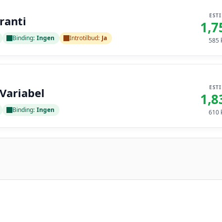
EST
ranti
1,7
Binding:
Ingen
Introtilbud:
Ja
585
k
EST
 Variabel
1,8
Binding:
Ingen
610
k