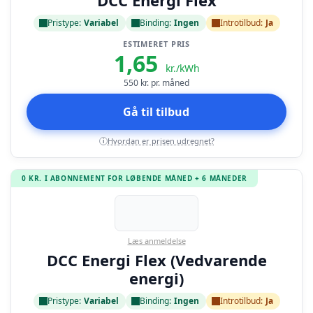
DCC Energi Flex
Pristype:
Variabel
Binding:
Ingen
Introtilbud:
Ja
ESTIMERET PRIS
1,65
kr./kWh
550
kr. pr. måned
Gå til tilbud
Hvordan er prisen udregnet?
i
0 KR. I ABONNEMENT FOR LØBENDE MÅNED + 6 MÅNEDER
Læs anmeldelse
DCC Energi Flex (Vedvarende
energi)
Pristype:
Variabel
Binding:
Ingen
Introtilbud:
Ja