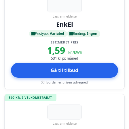
Læs anmeldelse
EnkEl
Pristype:
Variabel
Binding:
Ingen
ESTIMERET PRIS
1,59
kr./kWh
531
kr. pr. måned
Gå til tilbud
Hvordan er prisen udregnet?
i
500 KR. I VELKOMSTRABAT
Læs anmeldelse