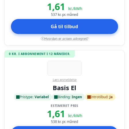
1,61
kr./kWh
537
kr. pr. måned
Gå til tilbud
Hvordan er prisen udregnet?
i
0 KR. I ABBONNEMENT I 12 MÅNEDER.
Læs anmeldelse
Basis El
Pristype:
Variabel
Binding:
Ingen
Introtilbud:
Ja
ESTIMERET PRIS
1,61
kr./kWh
538
kr. pr. måned