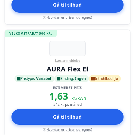
Gå til tilbud
Hvordan er prisen udregnet?
i
VELKOMSTRABAT 500 KR.
Læs anmeldelse
AURA Flex El
Pristype:
Variabel
Binding:
Ingen
Introtilbud:
Ja
ESTIMERET PRIS
1,63
kr./kWh
542
kr. pr. måned
Gå til tilbud
Hvordan er prisen udregnet?
i