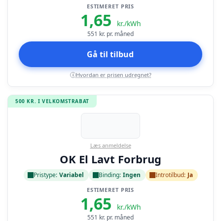
ESTIMERET PRIS
1,65
kr./kWh
551
kr. pr. måned
Gå til tilbud
Hvordan er prisen udregnet?
i
500 KR. I VELKOMSTRABAT
Læs anmeldelse
OK El Lavt Forbrug
Pristype:
Variabel
Binding:
Ingen
Introtilbud:
Ja
ESTIMERET PRIS
1,65
kr./kWh
551
kr. pr. måned