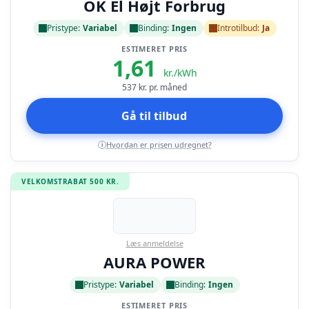
OK El Højt Forbrug
Pristype:
Variabel
Binding:
Ingen
Introtilbud:
Ja
ESTIMERET PRIS
1,61
kr./kWh
537
kr. pr. måned
Gå til tilbud
Hvordan er prisen udregnet?
i
VELKOMSTRABAT 500 KR.
Læs anmeldelse
AURA POWER
Pristype:
Variabel
Binding:
Ingen
ESTIMERET PRIS