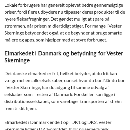
Lokale forbrugere har generelt oplevet bedre gennemsigtige
priser, fordi flere udbydere nu tilpasser deres produkter til de
nyere fleksafregninger. Det gør det muligt at spare på
strømmen, når prisen midlertidigt stiger. For mange i Vester
Skerninge betyder det også, at de begynder at bruge smarte
målere og apps, som hjælper med at styre forbruget.
Elmarkedet i Danmark og betydning for Vester
Skerninge
Det danske elmarked er frit, hvilket betyder, at du frit kan
vælge mellem alle elselskaber, uanset hvor du bor. Når du bor
i Vester Skerninge, har du adgang til samme udvalg af
selskaber som i resten af Danmark. Forskellen kan ligge i
distributionsselskabet, som varetager transporten af strøm
frem til dit hjem.
Elmarkedet i Danmark er delt op i DK1 og DK2. Vester
Skerninge ligger i DK2-området, hvor priserne typisk