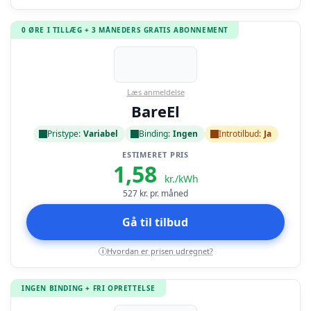
0 ØRE I TILLÆG + 3 MÅNEDERS GRATIS ABONNEMENT
Læs anmeldelse
BareEl
Pristype:
Variabel
Binding:
Ingen
Introtilbud:
Ja
ESTIMERET PRIS
1,58
kr./kWh
527
kr. pr. måned
Gå til tilbud
Hvordan er prisen udregnet?
i
INGEN BINDING + FRI OPRETTELSE