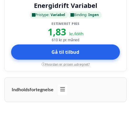
Energidrift Variabel
Pristype:
Variabel
Binding:
Ingen
ESTIMERET PRIS
1,83
kr./kWh
610
kr. pr. måned
Gå til tilbud
Hvordan er prisen udregnet?
i
Indholdsfortegnelse