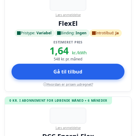
Læs anmeldelse
FlexEl
Pristype:
Variabel
Binding:
Ingen
Introtilbud:
Ja
ESTIMERET PRIS
1,64
kr./kWh
548
kr. pr. måned
Gå til tilbud
Hvordan er prisen udregnet?
i
0 KR. I ABONNEMENT FOR LØBENDE MÅNED + 6 MÅNEDER
Læs anmeldelse