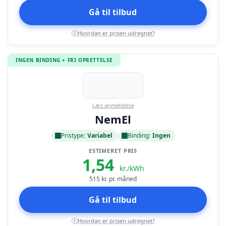
Gå til tilbud
Hvordan er prisen udregnet?
i
INGEN BINDING + FRI OPRETTELSE
Læs anmeldelse
NemEl
Pristype:
Variabel
Binding:
Ingen
ESTIMERET PRIS
1,54
kr./kWh
515
kr. pr. måned
Gå til tilbud
Hvordan er prisen udregnet?
i