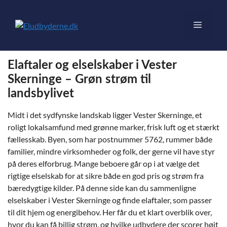
Hop
til
Menu
indhold
Elaftaler og elselskaber i Vester
Skerninge – Grøn strøm til
landsbylivet
Midt i det sydfynske landskab ligger Vester Skerninge, et
roligt lokalsamfund med grønne marker, frisk luft og et stærkt
fællesskab. Byen, som har postnummer 5762, rummer både
familier, mindre virksomheder og folk, der gerne vil have styr
på deres elforbrug. Mange beboere går op i at vælge det
rigtige elselskab for at sikre både en god pris og strøm fra
bæredygtige kilder. På denne side kan du sammenligne
elselskaber i Vester Skerninge og finde elaftaler, som passer
til dit hjem og energibehov. Her får du et klart overblik over,
hvor du kan få billig strøm, og hvilke udbydere der scorer højt