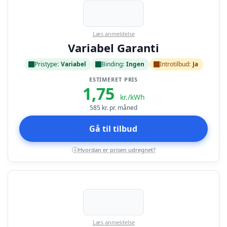
Læs anmeldelse
Variabel Garanti
Pristype:
Variabel
Binding:
Ingen
Introtilbud:
Ja
ESTIMERET PRIS
1,75
kr./kWh
585
kr. pr. måned
Gå til tilbud
Hvordan er prisen udregnet?
i
Læs anmeldelse