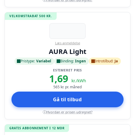
VELKOMSTRABAT 500 KR.
Læs anmeldelse
AURA Light
Pristype:
Variabel
Binding:
Ingen
Introtilbud:
Ja
ESTIMERET PRIS
1,69
kr./kWh
565
kr. pr. måned
Gå til tilbud
Hvordan er prisen udregnet?
i
GRATIS ABBONNEMENT I 12 MDR