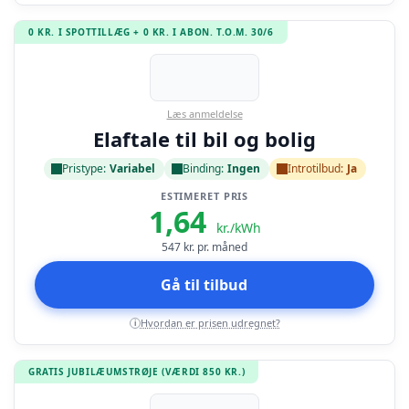
0 KR. I SPOTTILLÆG + 0 KR. I ABON. T.O.M. 30/6
Læs anmeldelse
Elaftale til bil og bolig
Pristype:
Variabel
Binding:
Ingen
Introtilbud:
Ja
ESTIMERET PRIS
1,64
kr./kWh
547
kr. pr. måned
Gå til tilbud
Hvordan er prisen udregnet?
i
GRATIS JUBILÆUMSTRØJE (VÆRDI 850 KR.)