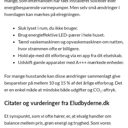
mange, som efterhånden har fået installeret solceller eller
energibesparende varmepumper. Men selv små ændringer i
hverdagen kan mærkes på elregningen.
Sluk lyset i rum, du ikke bruger.
Brug energieffektive LED-pærer i hele huset.
Tænd vaskemaskinen og opvaskemaskinen om natten,
hvor strømmen ofte er billigere.
Hold øje med dit elforbrug via en app fra dit elselskab.
Udskift gamle apparater med A+++ mærkede enheder.
For mange husstande kan disse ændringer sammenlagt give
besparelser på mellem 10 og 15 % af det årlige elforbrug. Det
er en enkel måde at mindske både udgifter og CO₂-aftryk.
Citater og vurderinger fra Eludbyderne.dk
Et synspunkt, som vi ofte hører, er, at elvalg handler om
balance mellem pris, grøn energi og tryghed. Som vores