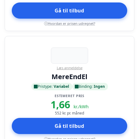
Gå til tilbud
Hvordan er prisen udregnet?
i
Læs anmeldelse
MereEndEl
Pristype:
Variabel
Binding:
Ingen
ESTIMERET PRIS
1,66
kr./kWh
552
kr. pr. måned
Gå til tilbud
Hvordan er prisen udregnet?
i