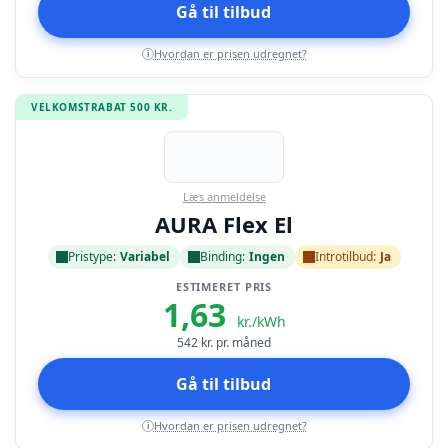
Gå til tilbud
Hvordan er prisen udregnet?
i
VELKOMSTRABAT 500 KR.
Læs anmeldelse
AURA Flex El
Pristype:
Variabel
Binding:
Ingen
Introtilbud:
Ja
ESTIMERET PRIS
1,63
kr./kWh
542
kr. pr. måned
Gå til tilbud
Hvordan er prisen udregnet?
i