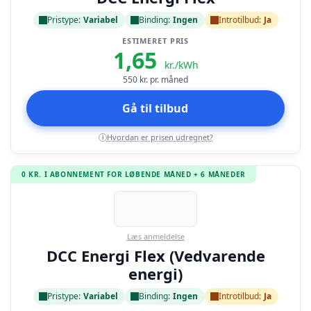
Pristype:
Variabel
Binding:
Ingen
Introtilbud:
Ja
ESTIMERET PRIS
1,65
kr./kWh
550
kr. pr. måned
Gå til tilbud
Hvordan er prisen udregnet?
i
0 KR. I ABONNEMENT FOR LØBENDE MÅNED + 6 MÅNEDER
Læs anmeldelse
DCC Energi Flex (Vedvarende
energi)
Pristype:
Variabel
Binding:
Ingen
Introtilbud:
Ja