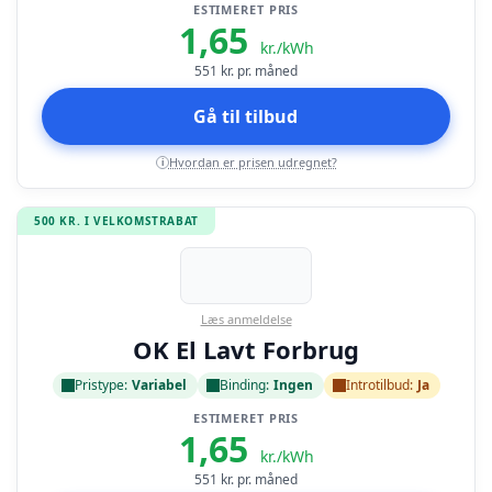
ESTIMERET PRIS
1,65
kr./kWh
551
kr. pr. måned
Gå til tilbud
Hvordan er prisen udregnet?
i
500 KR. I VELKOMSTRABAT
Læs anmeldelse
OK El Lavt Forbrug
Pristype:
Variabel
Binding:
Ingen
Introtilbud:
Ja
ESTIMERET PRIS
1,65
kr./kWh
551
kr. pr. måned