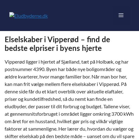
Hop
til
Menu
indhold
Elselskaber i Vipperød – find de
bedste elpriser i byens hjerte
Vipperød ligger i hjertet af Sjælland, tæt på Holbæk, og har
postnummer 4390. Byen har både nye boligområder og
ældre kvarterer, hvor mange familier bor. Når man bor her,
kan man frit vælge mellem flere elselskaber i Vipperød. På
denne side får du et klart overblik over aktuelle elaftaler,
priser og kundetilfredshed, så du nemt kan finde en
eludbyder, der passer til dit forbrug og budget. Tallene viser,
at gennemsnitsforbruget i området ligger omkring 3700 kWh
om året for en husstand, hvilket gør pris og vilkår vigtige
faktorer at sammenligne. Her lærer du, hvordan du vælger og
skifter elselskab på den bedste måde – uanset om du vil spare