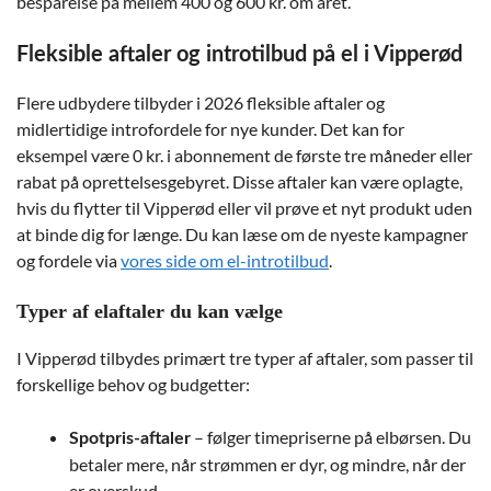
besparelse på mellem 400 og 600 kr. om året.
Fleksible aftaler og introtilbud på el i Vipperød
Flere udbydere tilbyder i 2026 fleksible aftaler og
midlertidige introfordele for nye kunder. Det kan for
eksempel være 0 kr. i abonnement de første tre måneder eller
rabat på oprettelsesgebyret. Disse aftaler kan være oplagte,
hvis du flytter til Vipperød eller vil prøve et nyt produkt uden
at binde dig for længe. Du kan læse om de nyeste kampagner
og fordele via
vores side om el-introtilbud
.
Typer af elaftaler du kan vælge
I Vipperød tilbydes primært tre typer af aftaler, som passer til
forskellige behov og budgetter:
– følger timepriserne på elbørsen. Du
Spotpris-aftaler
betaler mere, når strømmen er dyr, og mindre, når der
er overskud.