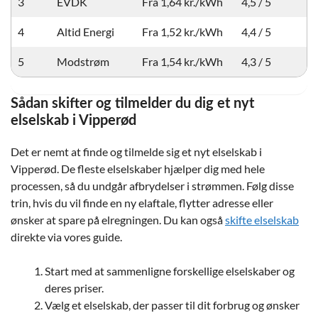
3
EVDK
Fra 1,64 kr./kWh
4,5 / 5
4
Altid Energi
Fra 1,52 kr./kWh
4,4 / 5
5
Modstrøm
Fra 1,54 kr./kWh
4,3 / 5
Sådan skifter og tilmelder du dig et nyt
elselskab i Vipperød
Det er nemt at finde og tilmelde sig et nyt elselskab i
Vipperød. De fleste elselskaber hjælper dig med hele
processen, så du undgår afbrydelser i strømmen. Følg disse
trin, hvis du vil finde en ny elaftale, flytter adresse eller
ønsker at spare på elregningen. Du kan også
skifte elselskab
direkte via vores guide.
Start med at sammenligne forskellige elselskaber og
deres priser.
Vælg et elselskab, der passer til dit forbrug og ønsker