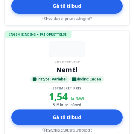
Gå til tilbud
Hvordan er prisen udregnet?
i
INGEN BINDING + FRI OPRETTELSE
Læs anmeldelse
NemEl
Pristype:
Variabel
Binding:
Ingen
ESTIMERET PRIS
1,54
kr./kWh
515
kr. pr. måned
Gå til tilbud
Hvordan er prisen udregnet?
i