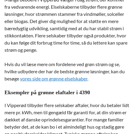
fra vedvarende energi. Elselskaberne tilbyder flere grønne
løsninger, hvor strømmen stammer fra vindmøller, solceller
eller biogas. Det giver dig mulighed for at støtte en mere
bæredygtig udvikling, samtidig med at du har stabil strøm i
stikkontakten. Flere selskaber tilbyder også produkter, hvor
du kan følge dit forbrug time for time, så du lettere kan spare
strøm og penge.
Hvis du vil læse mere om fordelene ved grøn strøm og se,
hvilke udbydere der har de bedste grønne løsninger, kan du
besøge
vores side om grønne elselskaber
.
Eksempler på grønne elaftaler i 4390
I Vipperød tilbyder flere selskaber aftaler, hvor du betaler lidt
mere pr. kWh, men til gengæld får garanti for, at din strøm er
dækket af danske oprindelsesgarantier. For mange familier
betyder det, at de kan bo i et almindeligt hus og stadig gøre
en positiv forskel for klimaet. Typiske grønne aftaler kan