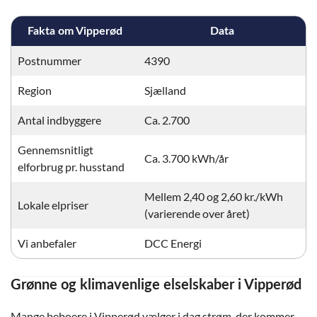
Fakta om Vipperød
Data
Postnummer
4390
Region
Sjælland
Antal indbyggere
Ca. 2.700
Gennemsnitligt
Ca. 3.700 kWh/år
elforbrug pr. husstand
Mellem 2,40 og 2,60 kr./kWh
Lokale elpriser
(varierende over året)
Vi anbefaler
DCC Energi
Grønne og klimavenlige elselskaber i Vipperød
Mange beboere i Vipperød vælger i dag strøm, der kommer