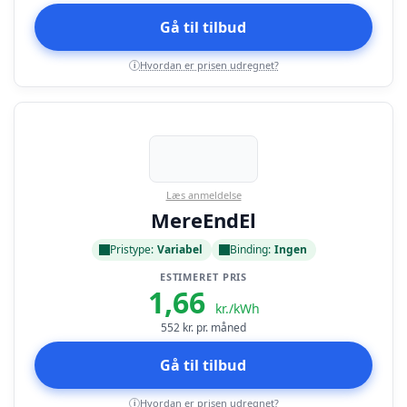
Gå til tilbud
Hvordan er prisen udregnet?
i
Læs anmeldelse
MereEndEl
Pristype:
Variabel
Binding:
Ingen
ESTIMERET PRIS
1,66
kr./kWh
552
kr. pr. måned
Gå til tilbud
Hvordan er prisen udregnet?
i