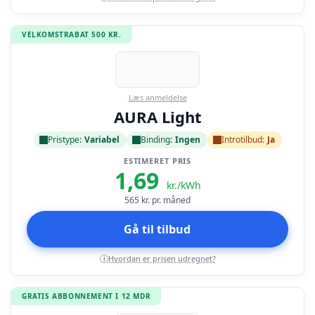
VELKOMSTRABAT 500 KR.
Læs anmeldelse
AURA Light
Pristype:
Variabel
Binding:
Ingen
Introtilbud:
Ja
ESTIMERET PRIS
1,69
kr./kWh
565
kr. pr. måned
Gå til tilbud
Hvordan er prisen udregnet?
i
GRATIS ABBONNEMENT I 12 MDR