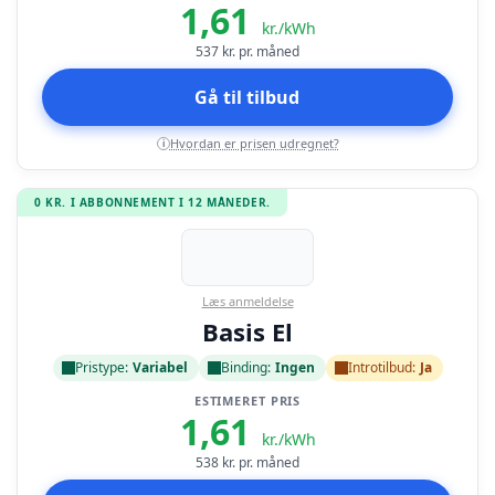
1,61
kr./kWh
537
kr. pr. måned
Gå til tilbud
Hvordan er prisen udregnet?
i
0 KR. I ABBONNEMENT I 12 MÅNEDER.
Læs anmeldelse
Basis El
Pristype:
Variabel
Binding:
Ingen
Introtilbud:
Ja
ESTIMERET PRIS
1,61
kr./kWh
538
kr. pr. måned