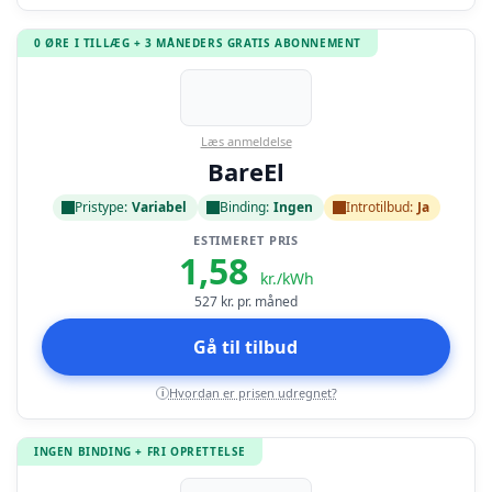
0 ØRE I TILLÆG + 3 MÅNEDERS GRATIS ABONNEMENT
Læs anmeldelse
BareEl
Pristype:
Variabel
Binding:
Ingen
Introtilbud:
Ja
ESTIMERET PRIS
1,58
kr./kWh
527
kr. pr. måned
Gå til tilbud
Hvordan er prisen udregnet?
i
INGEN BINDING + FRI OPRETTELSE