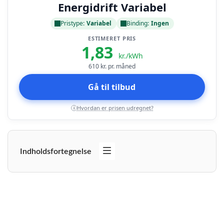
Energidrift Variabel
Pristype:
Variabel
Binding:
Ingen
ESTIMERET PRIS
1,83
kr./kWh
610
kr. pr. måned
Gå til tilbud
Hvordan er prisen udregnet?
i
Indholdsfortegnelse