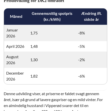
Prisudvikling for DK2-området
Gennemsnitlig spotpris
Ændring ift.
Måned
(kr./kWh)
sidste år
Januar
1,75
-8%
2026
April 2026
1,48
-5%
August
1,30
-2%
2026
December
1,82
-6%
2026
Denne udvikling viser, at priserne er faldet svagt gennem
året, især på grund af lavere gaspriser og en mild vinter. For
en almindelig husstand i Vipperød svarer det til en