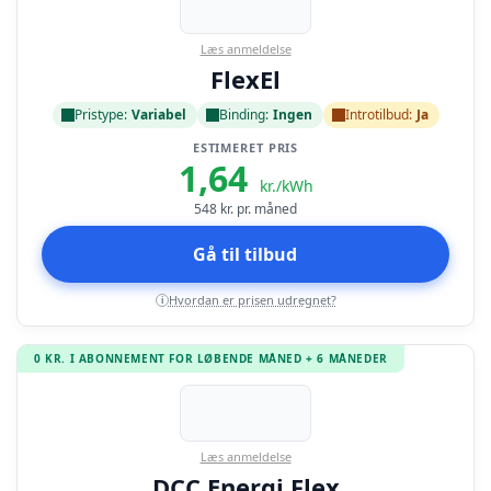
Læs anmeldelse
FlexEl
Pristype:
Variabel
Binding:
Ingen
Introtilbud:
Ja
ESTIMERET PRIS
1,64
kr./kWh
548
kr. pr. måned
Gå til tilbud
Hvordan er prisen udregnet?
i
0 KR. I ABONNEMENT FOR LØBENDE MÅNED + 6 MÅNEDER
Læs anmeldelse
DCC Energi Flex