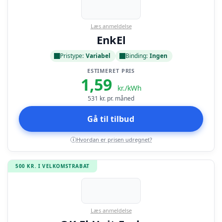
Læs anmeldelse
EnkEl
Pristype:
Variabel
Binding:
Ingen
ESTIMERET PRIS
1,59
kr./kWh
531
kr. pr. måned
Gå til tilbud
Hvordan er prisen udregnet?
i
500 KR. I VELKOMSTRABAT
Læs anmeldelse