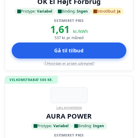
OK El Højt Forbrug
Pristype:
Variabel
Binding:
Ingen
Introtilbud:
Ja
ESTIMERET PRIS
1,61
kr./kWh
537
kr. pr. måned
Gå til tilbud
Hvordan er prisen udregnet?
i
VELKOMSTRABAT 500 KR.
Læs anmeldelse
AURA POWER
Pristype:
Variabel
Binding:
Ingen
ESTIMERET PRIS