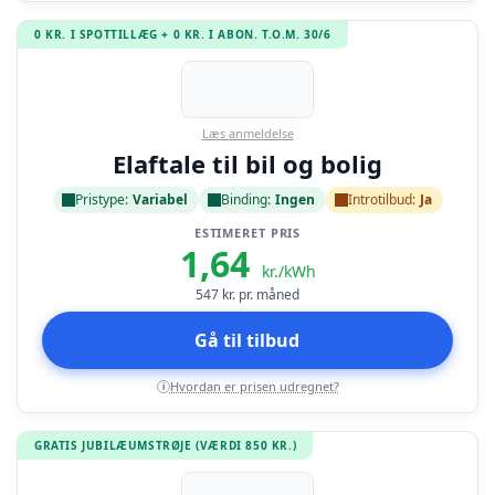
0 KR. I SPOTTILLÆG + 0 KR. I ABON. T.O.M. 30/6
Læs anmeldelse
Elaftale til bil og bolig
Pristype:
Variabel
Binding:
Ingen
Introtilbud:
Ja
ESTIMERET PRIS
1,64
kr./kWh
547
kr. pr. måned
Gå til tilbud
Hvordan er prisen udregnet?
i
GRATIS JUBILÆUMSTRØJE (VÆRDI 850 KR.)