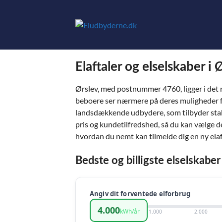
Hop
til
indhold
Elaftaler og elselskaber i 
Ørslev, med postnummer 4760, ligger i det 
beboere ser nærmere på deres muligheder for
landsdækkende udbydere, som tilbyder stabi
pris og kundetilfredshed, så du kan vælge d
hvordan du nemt kan tilmelde dig en ny ela
Bedste og billigste elselskaber
Angiv dit forventede elforbrug
4.000
kWh/år
1.000
2.000