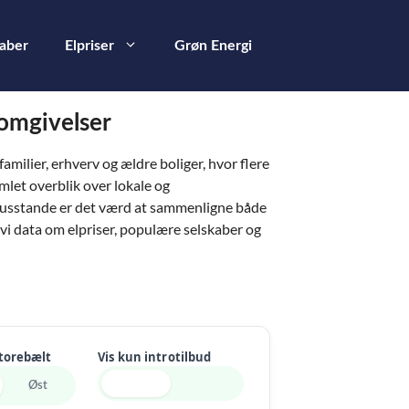
kaber
Elpriser
Grøn Energi
e omgivelser
ilier, erhverv og ældre boliger, hvor flere
mlet overblik over lokale og
 husstande er det værd at sammenligne både
vi data om elpriser, populære selskaber og
Storebælt
Vis kun introtilbud
Øst