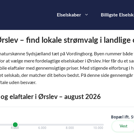
Elselskaber
Billigste Elsels
Ørslev – find lokale strømvalg i landlig
naturskønne Sydsjælland tæt på Vordingborg. Byen rummer både fam
 at vælge mere fordelagtige elselskaber i Ørslev. Her får du et sa
le elaftaler med gennemsigtige priser. Med stigende elforbrug i
et selskab, der matcher dit behov bedst. På denne side gennemgår 
ftale uden besvær.
 og elaftaler i Ørslev – august 2026
Bopæl ift. 
Vest
4.000
6.000
8.000
10.000