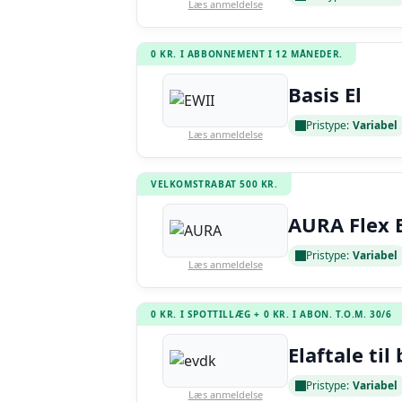
Læs anmeldelse
0 KR. I ABBONNEMENT I 12 MÅNEDER.
Basis El
Pristype:
Variabel
Læs anmeldelse
VELKOMSTRABAT 500 KR.
AURA Flex E
Pristype:
Variabel
Læs anmeldelse
0 KR. I SPOTTILLÆG + 0 KR. I ABON. T.O.M. 30/6
Elaftale til 
Pristype:
Variabel
Læs anmeldelse