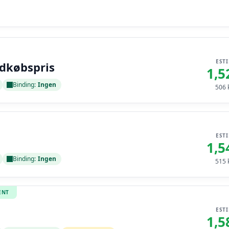
EST
ndkøbspris
1,5
Binding:
Ingen
506
k
EST
1,5
Binding:
Ingen
515
k
ENT
EST
1,5