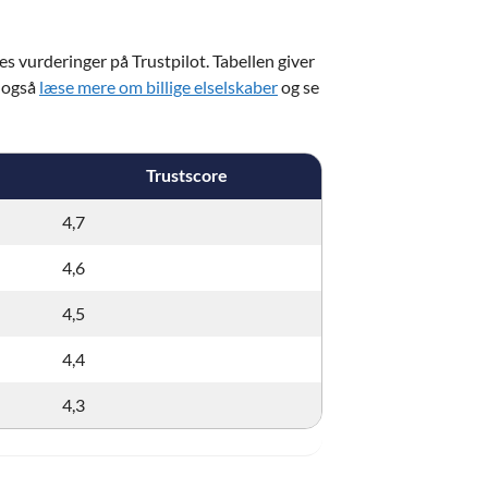
es vurderinger på Trustpilot. Tabellen giver
n også
læse mere om billige elselskaber
og se
Trustscore
4,7
4,6
4,5
4,4
4,3