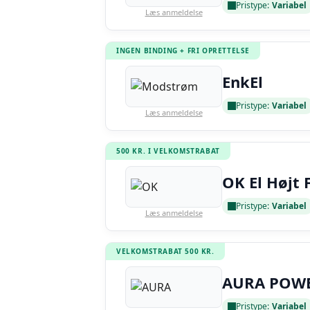
Pristype:
Variabel
Læs anmeldelse
INGEN BINDING + FRI OPRETTELSE
EnkEl
Pristype:
Variabel
Læs anmeldelse
500 KR. I VELKOMSTRABAT
OK El Højt 
Pristype:
Variabel
Læs anmeldelse
VELKOMSTRABAT 500 KR.
AURA POW
Pristype:
Variabel