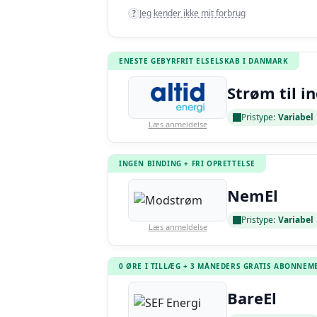
Jeg kender ikke mit forbrug
?
ENESTE GEBYRFRIT ELSELSKAB I DANMARK
Strøm til i
Pristype:
Variabel
Læs anmeldelse
INGEN BINDING + FRI OPRETTELSE
NemEl
Pristype:
Variabel
Læs anmeldelse
0 ØRE I TILLÆG + 3 MÅNEDERS GRATIS ABONNEM
BareEl