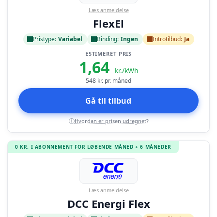
Læs anmeldelse
FlexEl
Pristype:
Variabel
Binding:
Ingen
Introtilbud:
Ja
ESTIMERET PRIS
1,64
kr./kWh
548
kr. pr. måned
Gå til tilbud
Hvordan er prisen udregnet?
i
0 KR. I ABONNEMENT FOR LØBENDE MÅNED + 6 MÅNEDER
Læs anmeldelse
DCC Energi Flex