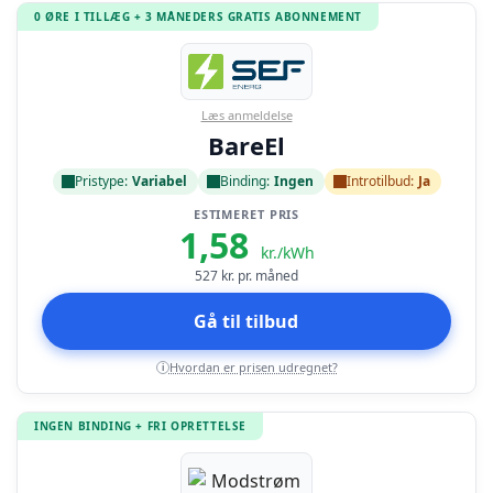
0 ØRE I TILLÆG + 3 MÅNEDERS GRATIS ABONNEMENT
Læs anmeldelse
BareEl
Pristype:
Variabel
Binding:
Ingen
Introtilbud:
Ja
ESTIMERET PRIS
1,58
kr./kWh
527
kr. pr. måned
Gå til tilbud
Hvordan er prisen udregnet?
i
INGEN BINDING + FRI OPRETTELSE