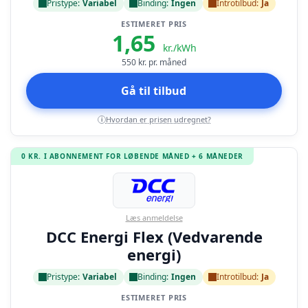
Pristype:
Variabel
Binding:
Ingen
Introtilbud:
Ja
ESTIMERET PRIS
1,65
kr./kWh
550
kr. pr. måned
Gå til tilbud
Hvordan er prisen udregnet?
i
0 KR. I ABONNEMENT FOR LØBENDE MÅNED + 6 MÅNEDER
Læs anmeldelse
DCC Energi Flex (Vedvarende
energi)
Pristype:
Variabel
Binding:
Ingen
Introtilbud:
Ja
ESTIMERET PRIS