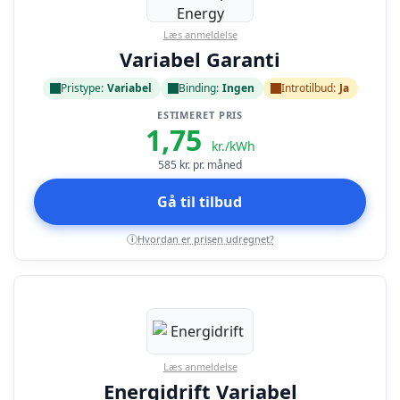
Læs anmeldelse
Variabel Garanti
Pristype:
Variabel
Binding:
Ingen
Introtilbud:
Ja
ESTIMERET PRIS
1,75
kr./kWh
585
kr. pr. måned
Gå til tilbud
Hvordan er prisen udregnet?
i
Læs anmeldelse
Energidrift Variabel