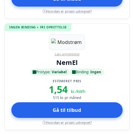
Hvordan er prisen udregnet?
i
INGEN BINDING + FRI OPRETTELSE
Læs anmeldelse
NemEl
Pristype:
Variabel
Binding:
Ingen
ESTIMERET PRIS
1,54
kr./kWh
515
kr. pr. måned
Gå til tilbud
Hvordan er prisen udregnet?
i