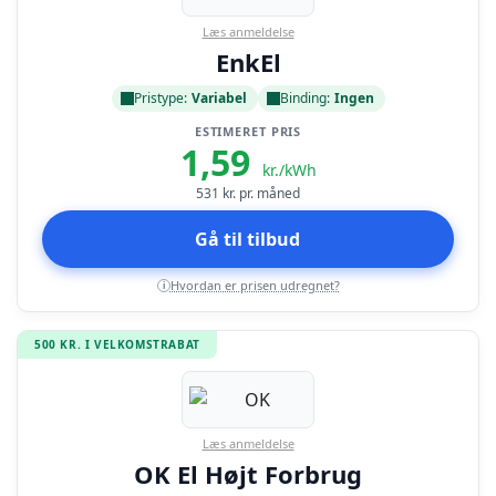
Læs anmeldelse
EnkEl
Pristype:
Variabel
Binding:
Ingen
ESTIMERET PRIS
1,59
kr./kWh
531
kr. pr. måned
Gå til tilbud
Hvordan er prisen udregnet?
i
500 KR. I VELKOMSTRABAT
Læs anmeldelse
OK El Højt Forbrug