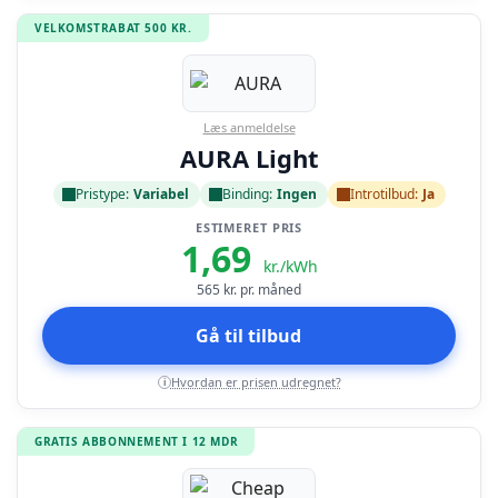
VELKOMSTRABAT 500 KR.
Læs anmeldelse
AURA Light
Pristype:
Variabel
Binding:
Ingen
Introtilbud:
Ja
ESTIMERET PRIS
1,69
kr./kWh
565
kr. pr. måned
Gå til tilbud
Hvordan er prisen udregnet?
i
GRATIS ABBONNEMENT I 12 MDR