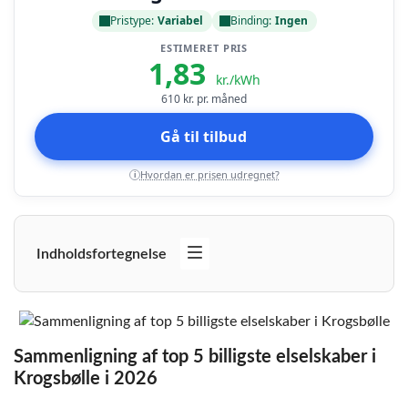
Pristype:
Variabel
Binding:
Ingen
ESTIMERET PRIS
1,83
kr./kWh
610
kr. pr. måned
Gå til tilbud
Hvordan er prisen udregnet?
i
Indholdsfortegnelse
Sammenligning af top 5 billigste elselskaber i
Krogsbølle i 2026