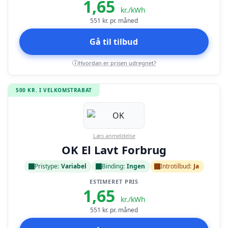
1,65
kr./kWh
551
kr. pr. måned
Gå til tilbud
Hvordan er prisen udregnet?
i
500 KR. I VELKOMSTRABAT
Læs anmeldelse
OK El Lavt Forbrug
Pristype:
Variabel
Binding:
Ingen
Introtilbud:
Ja
ESTIMERET PRIS
1,65
kr./kWh
551
kr. pr. måned