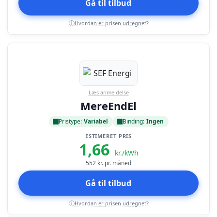
Gå til tilbud
Hvordan er prisen udregnet?
i
Læs anmeldelse
MereEndEl
Pristype:
Variabel
Binding:
Ingen
ESTIMERET PRIS
1,66
kr./kWh
552
kr. pr. måned
Gå til tilbud
Hvordan er prisen udregnet?
i