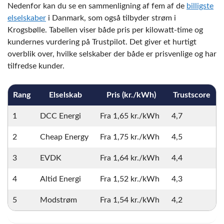
Nedenfor kan du se en sammenligning af fem af de
billigste
elselskaber
i Danmark, som også tilbyder strøm i
Krogsbølle. Tabellen viser både pris per kilowatt-time og
kundernes vurdering på Trustpilot. Det giver et hurtigt
overblik over, hvilke selskaber der både er prisvenlige og har
tilfredse kunder.
Rang
Elselskab
Pris (kr./kWh)
Trustscore
1
DCC Energi
Fra 1,65 kr./kWh
4,7
2
Cheap Energy
Fra 1,75 kr./kWh
4,5
3
EVDK
Fra 1,64 kr./kWh
4,4
4
Altid Energi
Fra 1,52 kr./kWh
4,3
5
Modstrøm
Fra 1,54 kr./kWh
4,2