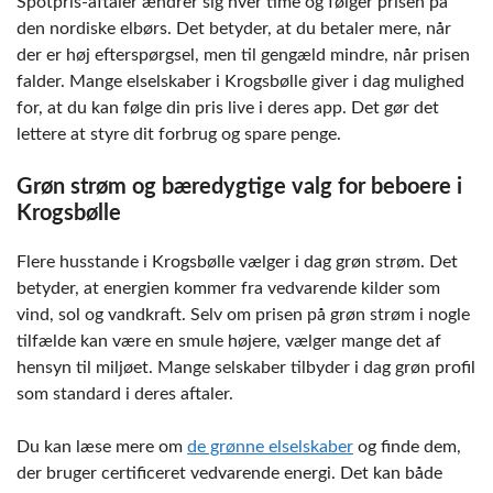
Spotpris-aftaler ændrer sig hver time og følger prisen på
den nordiske elbørs. Det betyder, at du betaler mere, når
der er høj efterspørgsel, men til gengæld mindre, når prisen
falder. Mange elselskaber i Krogsbølle giver i dag mulighed
for, at du kan følge din pris live i deres app. Det gør det
lettere at styre dit forbrug og spare penge.
Grøn strøm og bæredygtige valg for beboere i
Krogsbølle
Flere husstande i Krogsbølle vælger i dag grøn strøm. Det
betyder, at energien kommer fra vedvarende kilder som
vind, sol og vandkraft. Selv om prisen på grøn strøm i nogle
tilfælde kan være en smule højere, vælger mange det af
hensyn til miljøet. Mange selskaber tilbyder i dag grøn profil
som standard i deres aftaler.
Du kan læse mere om
de grønne elselskaber
og finde dem,
der bruger certificeret vedvarende energi. Det kan både