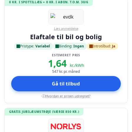
0 KR. I SPOTTILLÆG + 0 KR. I ABON. T.O.M. 30/6
Læs anmeldelse
Elaftale til bil og bolig
Pristype:
Variabel
Binding:
Ingen
Introtilbud:
Ja
ESTIMERET PRIS
1,64
kr./kWh
547
kr. pr. måned
Gå til tilbud
Hvordan er prisen udregnet?
i
GRATIS JUBILÆUMSTRØJE (VÆRDI 850 KR.)