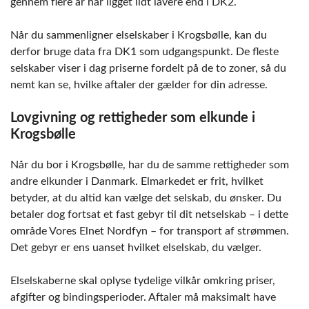
gennem flere år har ligget lidt lavere end i DK2.
Når du sammenligner elselskaber i Krogsbølle, kan du
derfor bruge data fra DK1 som udgangspunkt. De fleste
selskaber viser i dag priserne fordelt på de to zoner, så du
nemt kan se, hvilke aftaler der gælder for din adresse.
Lovgivning og rettigheder som elkunde i
Krogsbølle
Når du bor i Krogsbølle, har du de samme rettigheder som
andre elkunder i Danmark. Elmarkedet er frit, hvilket
betyder, at du altid kan vælge det selskab, du ønsker. Du
betaler dog fortsat et fast gebyr til dit netselskab – i dette
område Vores Elnet Nordfyn – for transport af strømmen.
Det gebyr er ens uanset hvilket elselskab, du vælger.
Elselskaberne skal oplyse tydelige vilkår omkring priser,
afgifter og bindingsperioder. Aftaler må maksimalt have