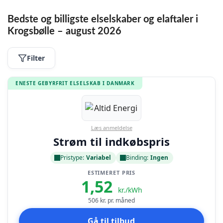
Bedste og billigste elselskaber og elaftaler i
Krogsbølle – august 2026
Filter
ENESTE GEBYRFRIT ELSELSKAB I DANMARK
Læs anmeldelse
Strøm til indkøbspris
Pristype:
Variabel
Binding:
Ingen
ESTIMERET PRIS
1,52
kr./kWh
506
kr. pr. måned
Gå til tilbud