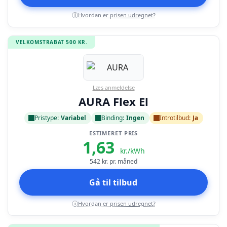
Hvordan er prisen udregnet?
i
VELKOMSTRABAT 500 KR.
Læs anmeldelse
AURA Flex El
Pristype:
Variabel
Binding:
Ingen
Introtilbud:
Ja
ESTIMERET PRIS
1,63
kr./kWh
542
kr. pr. måned
Gå til tilbud
Hvordan er prisen udregnet?
i