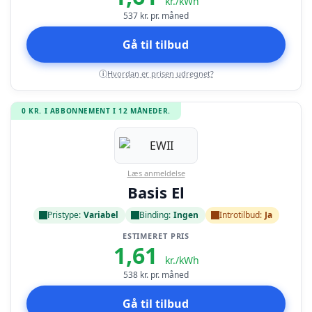
kr./kWh
537
kr. pr. måned
Gå til tilbud
Hvordan er prisen udregnet?
i
0 KR. I ABBONNEMENT I 12 MÅNEDER.
Læs anmeldelse
Basis El
Pristype:
Variabel
Binding:
Ingen
Introtilbud:
Ja
ESTIMERET PRIS
1,61
kr./kWh
538
kr. pr. måned
Gå til tilbud