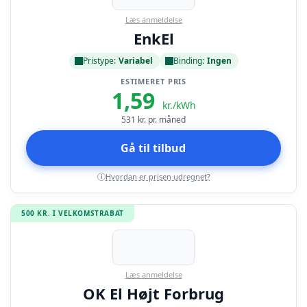
Læs anmeldelse
EnkEl
Pristype:
Variabel
Binding:
Ingen
ESTIMERET PRIS
1,59
kr./kWh
531
kr. pr. måned
Gå til tilbud
Hvordan er prisen udregnet?
i
500 KR. I VELKOMSTRABAT
Læs anmeldelse
OK El Højt Forbrug