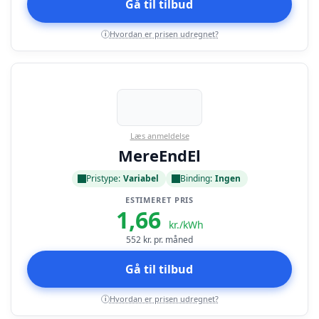
Gå til tilbud
Hvordan er prisen udregnet?
i
Læs anmeldelse
MereEndEl
Pristype:
Variabel
Binding:
Ingen
ESTIMERET PRIS
1,66
kr./kWh
552
kr. pr. måned
Gå til tilbud
Hvordan er prisen udregnet?
i