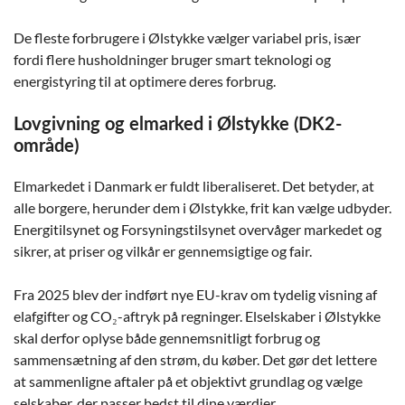
De fleste forbrugere i Ølstykke vælger variabel pris, især
fordi flere husholdninger bruger smart teknologi og
energistyring til at optimere deres forbrug.
Lovgivning og elmarked i Ølstykke (DK2-
område)
Elmarkedet i Danmark er fuldt liberaliseret. Det betyder, at
alle borgere, herunder dem i Ølstykke, frit kan vælge udbyder.
Energitilsynet og Forsyningstilsynet overvåger markedet og
sikrer, at priser og vilkår er gennemsigtige og fair.
Fra 2025 blev der indført nye EU-krav om tydelig visning af
elafgifter og CO₂-aftryk på regninger. Elselskaber i Ølstykke
skal derfor oplyse både gennemsnitligt forbrug og
sammensætning af den strøm, du køber. Det gør det lettere
at sammenligne aftaler på et objektivt grundlag og vælge
selskaber, der passer bedst til dine værdier.