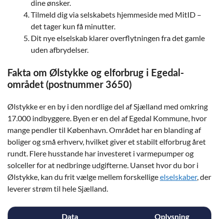
dine ønsker.
Tilmeld dig via selskabets hjemmeside med MitID –
det tager kun få minutter.
Dit nye elselskab klarer overflytningen fra det gamle
uden afbrydelser.
Fakta om Ølstykke og elforbrug i Egedal-
området (postnummer 3650)
Ølstykke er en by i den nordlige del af Sjælland med omkring
17.000 indbyggere. Byen er en del af Egedal Kommune, hvor
mange pendler til København. Området har en blanding af
boliger og små erhverv, hvilket giver et stabilt elforbrug året
rundt. Flere husstande har investeret i varmepumper og
solceller for at nedbringe udgifterne. Uanset hvor du bor i
Ølstykke, kan du frit vælge mellem forskellige
elselskaber
, der
leverer strøm til hele Sjælland.
Data
Oplysning