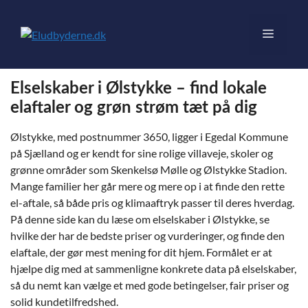
Hop
til
Menu
indhold
Elselskaber i Ølstykke – find lokale
elaftaler og grøn strøm tæt på dig
Ølstykke, med postnummer 3650, ligger i Egedal Kommune
på Sjælland og er kendt for sine rolige villaveje, skoler og
grønne områder som Skenkelsø Mølle og Ølstykke Stadion.
Mange familier her går mere og mere op i at finde den rette
el-aftale, så både pris og klimaaftryk passer til deres hverdag.
På denne side kan du læse om elselskaber i Ølstykke, se
hvilke der har de bedste priser og vurderinger, og finde den
elaftale, der gør mest mening for dit hjem. Formålet er at
hjælpe dig med at sammenligne konkrete data på elselskaber,
så du nemt kan vælge et med gode betingelser, fair priser og
solid kundetilfredshed.