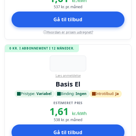
kr./kWh
537
kr. pr. måned
Gå til tilbud
Hvordan er prisen udregnet?
i
0 KR. I ABBONNEMENT I 12 MÅNEDER.
Læs anmeldelse
Basis El
Pristype:
Variabel
Binding:
Ingen
Introtilbud:
Ja
ESTIMERET PRIS
1,61
kr./kWh
538
kr. pr. måned
Gå til tilbud