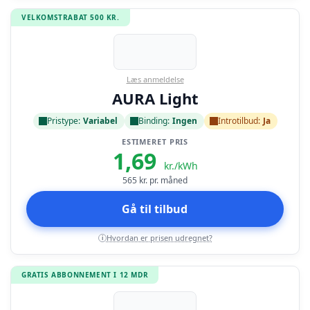
VELKOMSTRABAT 500 KR.
Læs anmeldelse
AURA Light
Pristype:
Variabel
Binding:
Ingen
Introtilbud:
Ja
ESTIMERET PRIS
1,69
kr./kWh
565
kr. pr. måned
Gå til tilbud
Hvordan er prisen udregnet?
i
GRATIS ABBONNEMENT I 12 MDR