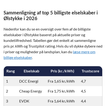
Sammenligning af top 5 billigste elselskaber i
Ølstykke i 2026
Nedenfor kan du se en oversigt over fem af de billigste
elselskaber i Ølstykke baseret på aktuelle priser og
kundetilfredshed. Tabellen gør det enkelt at sammenligne
pris pr. kWh og Trustpilot rating. Hvis du vil dykke dybere ned
i priser og muligheder på landsplan, kan du
læse mere om
billige elselskaber
.
Rang
Elselskab
Pris (kr./kWh)
Trustscore
1
DCC Energi
Fra 1,65 kr./kWh
4,7
2
Cheap Energy
Fra 1,75 kr./kWh
4,5
3
EVDK
Fra 1,64 kr./kWh
4,4