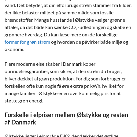
vand. Det betyder, at din elforbrugs strøm stammer fra kilder,
der ikke belaster miljøet på samme måde som fossile
brændstoffer. Mange husstande i Ølstykke vælger grønne
aftaler, da det både kan sænke CO₂-udledningen og skabe en
grønnere hverdag. Du kan læse mere om de forskellige
former for grøn strøm
og hvordan de påvirker både miljø og
økonomi.
Flere moderne elselskaber i Danmark køber
oprindelsesgarantier, som sikrer, at den strøm du bruger,
bliver dækket af grøn produktion. For dig som forbruger er
forskellen ofte kun nogle få øre ekstra pr. kWh, hvilket for
mange familier i Ølstykke er en overkommelig pris for at
støtte grøn energi.
Forskelle i elpriser mellem Ølstykke og resten
af Danmark
Ølstykke ligger i elområde DK2, der dækker det østlige