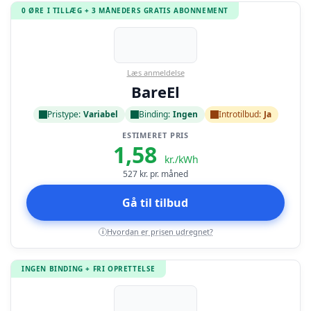
0 ØRE I TILLÆG + 3 MÅNEDERS GRATIS ABONNEMENT
Læs anmeldelse
BareEl
Pristype:
Variabel
Binding:
Ingen
Introtilbud:
Ja
ESTIMERET PRIS
1,58
kr./kWh
527
kr. pr. måned
Gå til tilbud
Hvordan er prisen udregnet?
i
INGEN BINDING + FRI OPRETTELSE