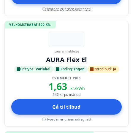
Hvordan er prisen udregnet?
i
VELKOMSTRABAT 500 KR.
Læs anmeldelse
AURA Flex El
Pristype:
Variabel
Binding:
Ingen
Introtilbud:
Ja
ESTIMERET PRIS
1,63
kr./kWh
542
kr. pr. måned
Gå til tilbud
Hvordan er prisen udregnet?
i