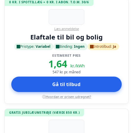
0 KR. I SPOTTILLÆG + 0 KR. I ABON. T.O.M. 30/6
Læs anmeldelse
Elaftale til bil og bolig
Pristype:
Variabel
Binding:
Ingen
Introtilbud:
Ja
ESTIMERET PRIS
1,64
kr./kWh
547
kr. pr. måned
Gå til tilbud
Hvordan er prisen udregnet?
i
GRATIS JUBILÆUMSTRØJE (VÆRDI 850 KR.)