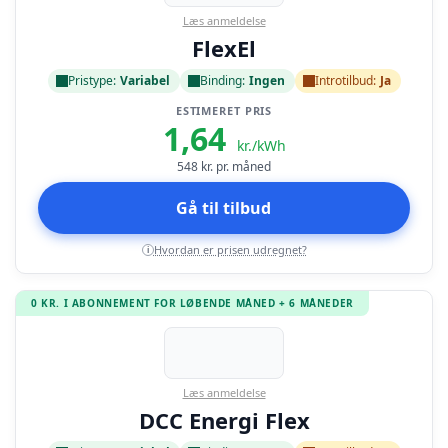
Læs anmeldelse
FlexEl
Pristype:
Variabel
Binding:
Ingen
Introtilbud:
Ja
ESTIMERET PRIS
1,64
kr./kWh
548
kr. pr. måned
Gå til tilbud
Hvordan er prisen udregnet?
i
0 KR. I ABONNEMENT FOR LØBENDE MÅNED + 6 MÅNEDER
Læs anmeldelse
DCC Energi Flex