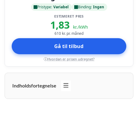
Pristype:
Variabel
Binding:
Ingen
ESTIMERET PRIS
1,83
kr./kWh
610
kr. pr. måned
Gå til tilbud
Hvordan er prisen udregnet?
i
Indholdsfortegnelse