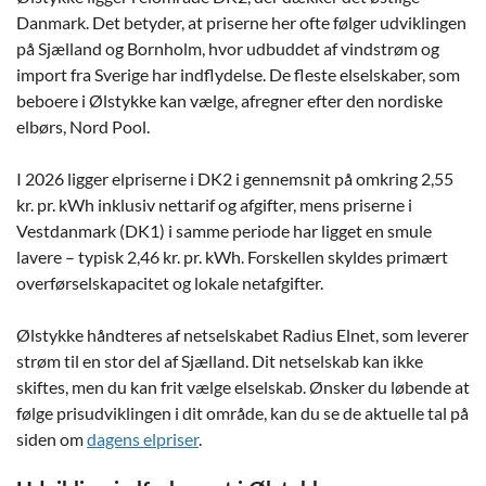
Danmark. Det betyder, at priserne her ofte følger udviklingen
på Sjælland og Bornholm, hvor udbuddet af vindstrøm og
import fra Sverige har indflydelse. De fleste elselskaber, som
beboere i Ølstykke kan vælge, afregner efter den nordiske
elbørs, Nord Pool.
I 2026 ligger elpriserne i DK2 i gennemsnit på omkring 2,55
kr. pr. kWh inklusiv nettarif og afgifter, mens priserne i
Vestdanmark (DK1) i samme periode har ligget en smule
lavere – typisk 2,46 kr. pr. kWh. Forskellen skyldes primært
overførselskapacitet og lokale netafgifter.
Ølstykke håndteres af netselskabet Radius Elnet, som leverer
strøm til en stor del af Sjælland. Dit netselskab kan ikke
skiftes, men du kan frit vælge elselskab. Ønsker du løbende at
følge prisudviklingen i dit område, kan du se de aktuelle tal på
siden om
dagens elpriser
.