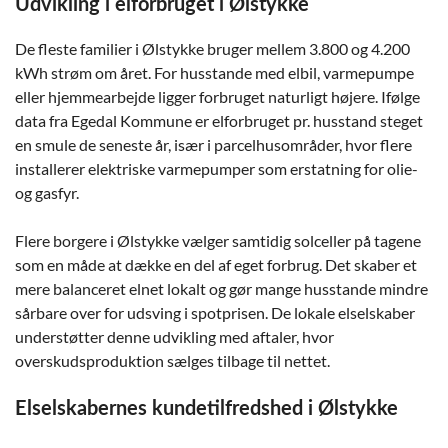
Udvikling i elforbruget i Ølstykke
De fleste familier i Ølstykke bruger mellem 3.800 og 4.200
kWh strøm om året. For husstande med elbil, varmepumpe
eller hjemmearbejde ligger forbruget naturligt højere. Ifølge
data fra Egedal Kommune er elforbruget pr. husstand steget
en smule de seneste år, især i parcelhusområder, hvor flere
installerer elektriske varmepumper som erstatning for olie-
og gasfyr.
Flere borgere i Ølstykke vælger samtidig solceller på tagene
som en måde at dække en del af eget forbrug. Det skaber et
mere balanceret elnet lokalt og gør mange husstande mindre
sårbare over for udsving i spotprisen. De lokale elselskaber
understøtter denne udvikling med aftaler, hvor
overskudsproduktion sælges tilbage til nettet.
Elselskabernes kundetilfredshed i Ølstykke