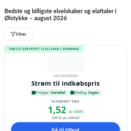
Bedste og billigste elselskaber og elaftaler i
Ølstykke – august 2026
Filter
ENESTE GEBYRFRIT ELSELSKAB I DANMARK
Læs anmeldelse
Strøm til indkøbspris
Pristype:
Variabel
Binding:
Ingen
ESTIMERET PRIS
1,52
kr./kWh
506
kr. pr. måned
Gå til tilbud