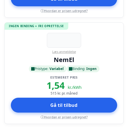
Hvordan er prisen udregnet?
i
INGEN BINDING + FRI OPRETTELSE
Læs anmeldelse
NemEl
Pristype:
Variabel
Binding:
Ingen
ESTIMERET PRIS
1,54
kr./kWh
515
kr. pr. måned
Gå til tilbud
Hvordan er prisen udregnet?
i