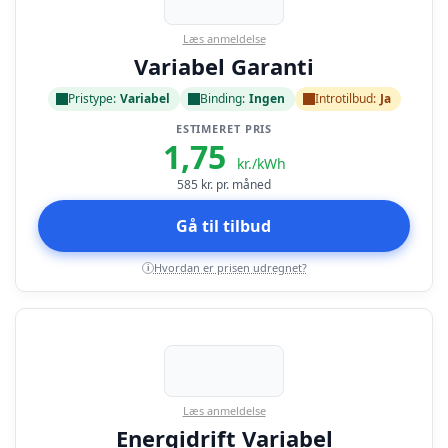
Læs anmeldelse
Variabel Garanti
Pristype:
Variabel
Binding:
Ingen
Introtilbud:
Ja
ESTIMERET PRIS
1,75
kr./kWh
585
kr. pr. måned
Gå til tilbud
Hvordan er prisen udregnet?
i
Læs anmeldelse
Energidrift Variabel