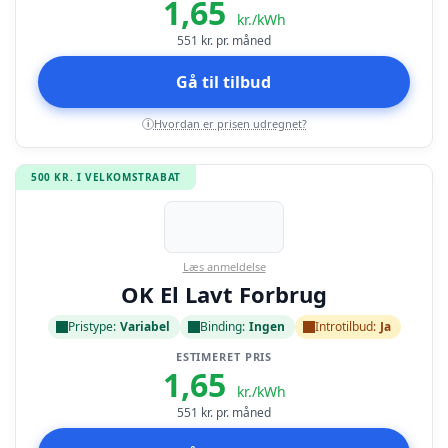
1,65
kr./kWh
551
kr. pr. måned
Gå til tilbud
Hvordan er prisen udregnet?
i
500 KR. I VELKOMSTRABAT
Læs anmeldelse
OK El Lavt Forbrug
Pristype:
Variabel
Binding:
Ingen
Introtilbud:
Ja
ESTIMERET PRIS
1,65
kr./kWh
551
kr. pr. måned