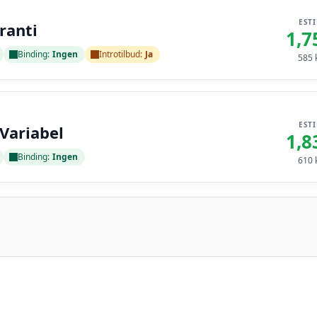
EST
ranti
1,7
Binding:
Ingen
Introtilbud:
Ja
585
k
EST
 Variabel
1,8
Binding:
Ingen
610
k