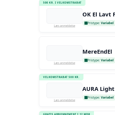
500 KR. I VELKOMSTRABAT
OK El Lavt 
Pristype:
Variabel
Læs anmeldelse
MereEndEl
Pristype:
Variabel
Læs anmeldelse
VELKOMSTRABAT 500 KR.
AURA Light
Pristype:
Variabel
Læs anmeldelse
GRATIS ABBONNEMENT I 12 MDR