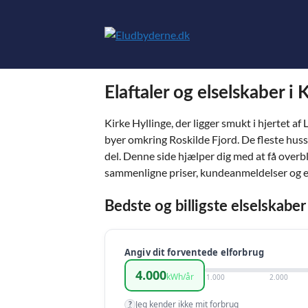
Hop
til
indhold
Elaftaler og elselskaber i
Kirke Hyllinge, der ligger smukt i hjertet 
byer omkring Roskilde Fjord. De fleste husst
del. Denne side hjælper dig med at få overbl
sammenligne priser, kundeanmeldelser og ela
Bedste og billigste elselskaber
Angiv dit forventede elforbrug
4.000
kWh/år
1.000
2.000
Jeg kender ikke mit forbrug
?