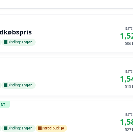
EST
ndkøbspris
1,5
Binding:
Ingen
506
k
EST
1,5
Binding:
Ingen
515
k
ENT
EST
1,5
Binding:
Ingen
Introtilbud:
Ja
527
k