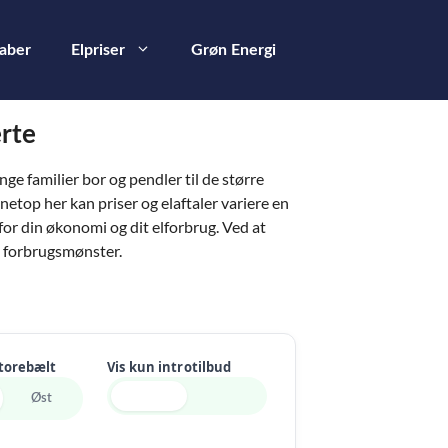
kaber
Elpriser
Grøn Energi
erte
e familier bor og pendler til de større
netop her kan priser og elaftaler variere en
for din økonomi og dit elforbrug. Ved at
t forbrugsmønster.
Storebælt
Vis kun introtilbud
Øst