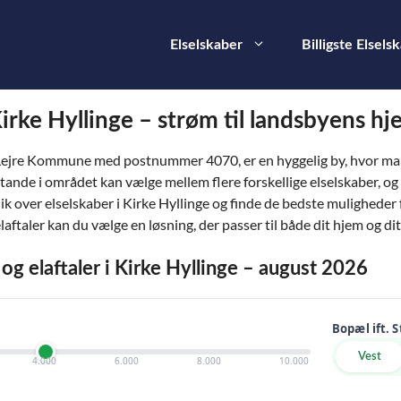
Elselskaber
Billigste Elsels
 Kirke Hyllinge – strøm til landsbyens hj
af Lejre Kommune med postnummer 4070, er en hyggelig by, hvor mang
ande i området kan vælge mellem flere forskellige elselskaber, og 
ik over elselskaber i Kirke Hyllinge og finde de bedste muligheder 
ftaler kan du vælge en løsning, der passer til både dit hjem og di
 og elaftaler i Kirke Hyllinge – august 2026
Bopæl ift. 
Vest
4.000
6.000
8.000
10.000