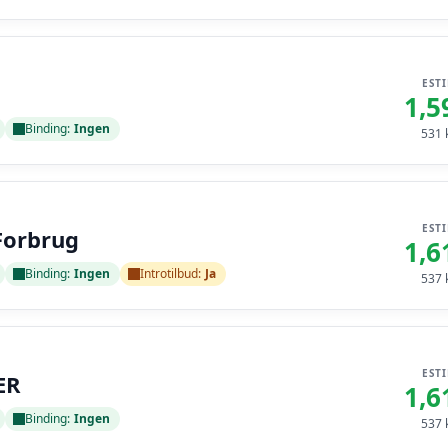
EST
1,5
Binding:
Ingen
531
k
EST
Forbrug
1,6
Binding:
Ingen
Introtilbud:
Ja
537
k
EST
ER
1,6
Binding:
Ingen
537
k