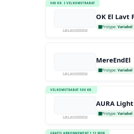
500 KR. I VELKOMSTRABAT
OK El Lavt 
Pristype:
Variabel
Læs anmeldelse
MereEndEl
Pristype:
Variabel
Læs anmeldelse
VELKOMSTRABAT 500 KR.
AURA Light
Pristype:
Variabel
Læs anmeldelse
GRATIS ABBONNEMENT I 12 MDR