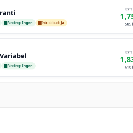
EST
ranti
1,7
Binding:
Ingen
Introtilbud:
Ja
585
k
EST
 Variabel
1,8
Binding:
Ingen
610
k