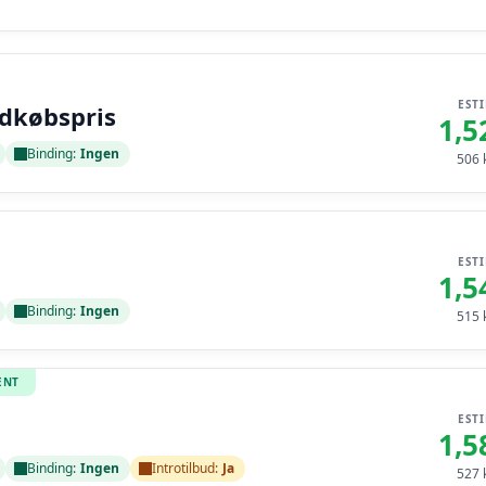
EST
ndkøbspris
1,5
Binding:
Ingen
506
k
EST
1,5
Binding:
Ingen
515
k
ENT
EST
1,5
Binding:
Ingen
Introtilbud:
Ja
527
k