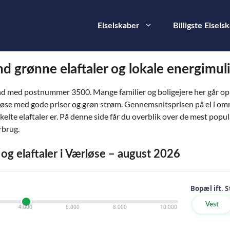
Elselskaber
Billigste Elsels
ind grønne elaftaler og lokale energimu
nd med postnummer 3500. Mange familier og boligejere her går op i
løse med gode priser og grøn strøm. Gennemsnitsprisen på el i om
nkelte elaftaler er. På denne side får du overblik over de mest popu
rbrug.
 og elaftaler i Værløse – august 2026
Bopæl ift. 
Vest
4.000
6.000
8.000
10.000