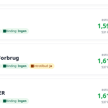
EST
1,5
Binding:
Ingen
531
k
EST
Forbrug
1,6
Binding:
Ingen
Introtilbud:
Ja
537
k
EST
ER
1,6
Binding:
Ingen
537
k