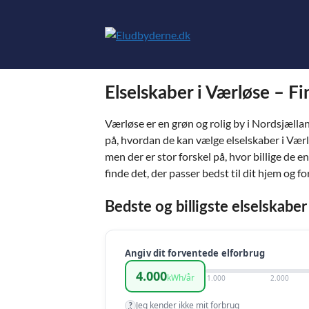
Hop
til
indhold
Elselskaber i Værløse – F
Værløse er en grøn og rolig by i Nordsjælla
på, hvordan de kan vælge elselskaber i Vær
men der er stor forskel på, hvor billige de e
finde det, der passer bedst til dit hjem og fo
Bedste og billigste elselskaber
Angiv dit forventede elforbrug
4.000
kWh/år
1.000
2.000
Jeg kender ikke mit forbrug
?