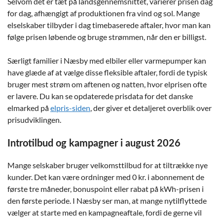
Selvom det er tæt på landsgennemsnittet, varierer prisen dag
for dag, afhængigt af produktionen fra vind og sol. Mange
elselskaber tilbyder i dag timebaserede aftaler, hvor man kan
følge prisen løbende og bruge strømmen, når den er billigst.
Særligt familier i Næsby med elbiler eller varmepumper kan
have glæde af at vælge disse fleksible aftaler, fordi de typisk
bruger mest strøm om aftenen og natten, hvor elprisen ofte
er lavere. Du kan se opdaterede prisdata for det danske
elmarked på
elpris-siden
, der giver et detaljeret overblik over
prisudviklingen.
Introtilbud og kampagner i august 2026
Mange selskaber bruger velkomsttilbud for at tiltrække nye
kunder. Det kan være ordninger med 0 kr. i abonnement de
første tre måneder, bonuspoint eller rabat på kWh-prisen i
den første periode. I Næsby ser man, at mange nytilflyttede
vælger at starte med en kampagneaftale, fordi de gerne vil