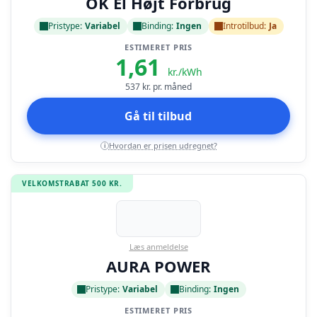
OK El Højt Forbrug
Pristype:
Variabel
Binding:
Ingen
Introtilbud:
Ja
ESTIMERET PRIS
1,61
kr./kWh
537
kr. pr. måned
Gå til tilbud
Hvordan er prisen udregnet?
i
VELKOMSTRABAT 500 KR.
Læs anmeldelse
AURA POWER
Pristype:
Variabel
Binding:
Ingen
ESTIMERET PRIS