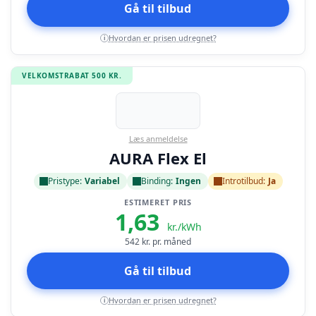
Gå til tilbud
Hvordan er prisen udregnet?
i
VELKOMSTRABAT 500 KR.
Læs anmeldelse
AURA Flex El
Pristype:
Variabel
Binding:
Ingen
Introtilbud:
Ja
ESTIMERET PRIS
1,63
kr./kWh
542
kr. pr. måned
Gå til tilbud
Hvordan er prisen udregnet?
i