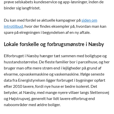
prøve selskabets kundeservice og app-løsninger, inden de
binder sig langfristet.
Du kan med fordel se aktuelle kampagner på
siden om
introtilbud
, hvor der findes eksempler på, hvordan man kan
spare på elregningen i begyndelsen af en ny aftale.
Lokale forskelle og forbrugsmønstre i Næsby
Elforbruget i Næsby hænger tæt sammen med boligtype og
husstandsstørrelse. De fleste familier bor i parcelhuse, og her
bruger man ofte mere strøm end i lejligheder på grund af
elvarme, opvaskemaskine og vaskemaskine. Ifølge seneste
data fra Energistyrelsen ligger forbruget i bygninger opført
efter 2010 lavere, fordi nye huse er bedre isoleret. Det
betyder, at Næsby, med mange nyere villaer langs Slettensvej
og Højstrupvej, generelt har lidt lavere elforbrug end
naboområder med ældre boliger.