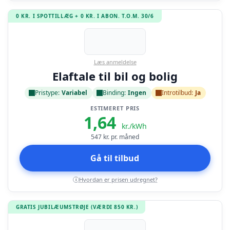
0 KR. I SPOTTILLÆG + 0 KR. I ABON. T.O.M. 30/6
Læs anmeldelse
Elaftale til bil og bolig
Pristype:
Variabel
Binding:
Ingen
Introtilbud:
Ja
ESTIMERET PRIS
1,64
kr./kWh
547
kr. pr. måned
Gå til tilbud
Hvordan er prisen udregnet?
i
GRATIS JUBILÆUMSTRØJE (VÆRDI 850 KR.)