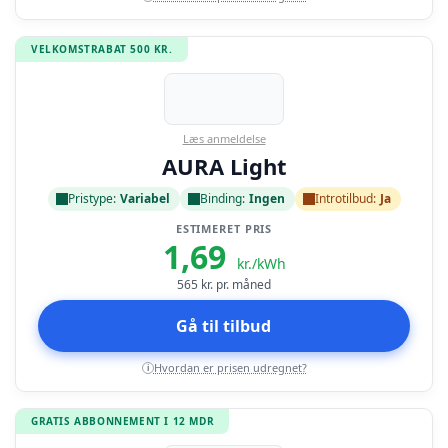
VELKOMSTRABAT 500 KR.
Læs anmeldelse
AURA Light
Pristype:
Variabel
Binding:
Ingen
Introtilbud:
Ja
ESTIMERET PRIS
1,69
kr./kWh
565
kr. pr. måned
Gå til tilbud
Hvordan er prisen udregnet?
i
GRATIS ABBONNEMENT I 12 MDR