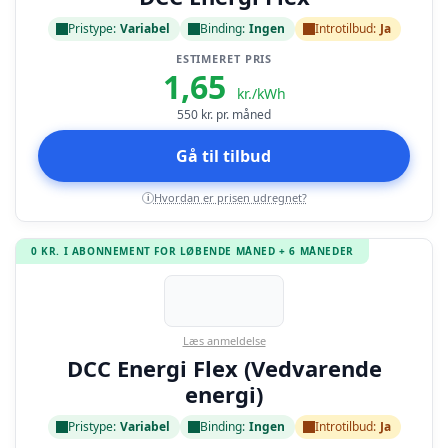
Pristype:
Variabel
Binding:
Ingen
Introtilbud:
Ja
ESTIMERET PRIS
1,65
kr./kWh
550
kr. pr. måned
Gå til tilbud
Hvordan er prisen udregnet?
i
0 KR. I ABONNEMENT FOR LØBENDE MÅNED + 6 MÅNEDER
Læs anmeldelse
DCC Energi Flex (Vedvarende
energi)
Pristype:
Variabel
Binding:
Ingen
Introtilbud:
Ja