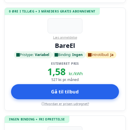
0 ØRE I TILLÆG + 3 MÅNEDERS GRATIS ABONNEMENT
Læs anmeldelse
BareEl
Pristype:
Variabel
Binding:
Ingen
Introtilbud:
Ja
ESTIMERET PRIS
1,58
kr./kWh
527
kr. pr. måned
Gå til tilbud
Hvordan er prisen udregnet?
i
INGEN BINDING + FRI OPRETTELSE