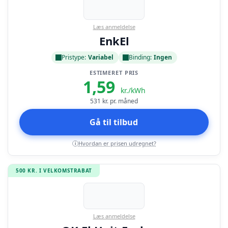
Læs anmeldelse
EnkEl
Pristype:
Variabel
Binding:
Ingen
ESTIMERET PRIS
1,59
kr./kWh
531
kr. pr. måned
Gå til tilbud
Hvordan er prisen udregnet?
i
500 KR. I VELKOMSTRABAT
Læs anmeldelse