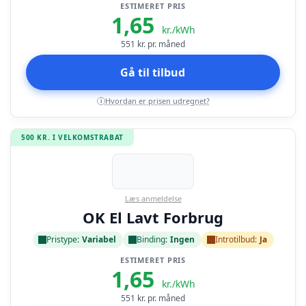
ESTIMERET PRIS
1,65
kr./kWh
551
kr. pr. måned
Gå til tilbud
Hvordan er prisen udregnet?
i
500 KR. I VELKOMSTRABAT
Læs anmeldelse
OK El Lavt Forbrug
Pristype:
Variabel
Binding:
Ingen
Introtilbud:
Ja
ESTIMERET PRIS
1,65
kr./kWh
551
kr. pr. måned