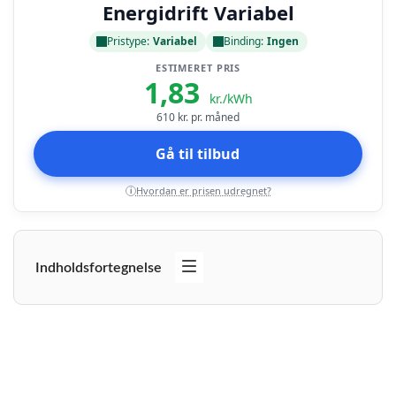
Energidrift Variabel
Pristype:
Variabel
Binding:
Ingen
ESTIMERET PRIS
1,83
kr./kWh
610
kr. pr. måned
Gå til tilbud
Hvordan er prisen udregnet?
i
Indholdsfortegnelse