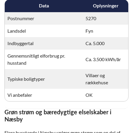
Data
Oplysninger
Postnummer
5270
Landsdel
Fyn
Indbyggertal
Ca. 5.000
Gennemsnitligt elforbrug pr.
Ca. 3.500 kWh/år
husstand
Villaer og
Typiske boligtyper
rækkehuse
Vi anbefaler
OK
Grøn strøm og bæredygtige elselskaber i
Næsby
Flere husstande i Næsby vælger grøn strøm som en del af