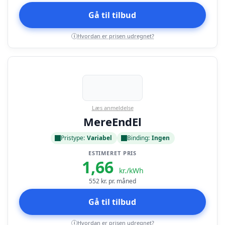
Gå til tilbud
Hvordan er prisen udregnet?
i
Læs anmeldelse
MereEndEl
Pristype:
Variabel
Binding:
Ingen
ESTIMERET PRIS
1,66
kr./kWh
552
kr. pr. måned
Gå til tilbud
Hvordan er prisen udregnet?
i