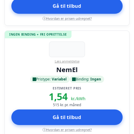
Gå til tilbud
Hvordan er prisen udregnet?
i
INGEN BINDING + FRI OPRETTELSE
Læs anmeldelse
NemEl
Pristype:
Variabel
Binding:
Ingen
ESTIMERET PRIS
1,54
kr./kWh
515
kr. pr. måned
Gå til tilbud
Hvordan er prisen udregnet?
i