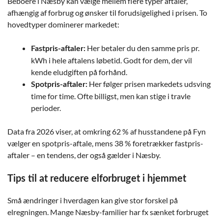
Beboere i Næsby kan vælge mellem flere typer aftaler,
afhængig af forbrug og ønsker til forudsigelighed i prisen. To
hovedtyper dominerer markedet:
Her betaler du den samme pris pr.
Fastpris-aftaler:
kWh i hele aftalens løbetid. Godt for dem, der vil
kende eludgiften på forhånd.
Her følger prisen markedets udsving
Spotpris-aftaler:
time for time. Ofte billigst, men kan stige i travle
perioder.
Data fra 2026 viser, at omkring 62 % af husstandene på Fyn
vælger en spotpris-aftale, mens 38 % foretrækker fastpris-
aftaler – en tendens, der også gælder i Næsby.
Tips til at reducere elforbruget i hjemmet
Små ændringer i hverdagen kan give stor forskel på
elregningen. Mange Næsby-familier har fx sænket forbruget