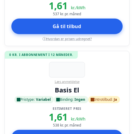
1,61
kr./kWh
537
kr. pr. måned
Gå til tilbud
Hvordan er prisen udregnet?
i
0 KR. I ABBONNEMENT I 12 MÅNEDER.
Læs anmeldelse
Basis El
Pristype:
Variabel
Binding:
Ingen
Introtilbud:
Ja
ESTIMERET PRIS
1,61
kr./kWh
538
kr. pr. måned