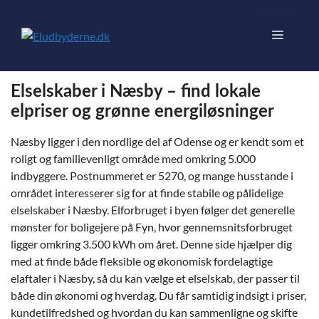
Hop
til
Menu
indhold
Elselskaber i Næsby – find lokale
elpriser og grønne energiløsninger
Næsby ligger i den nordlige del af Odense og er kendt som et
roligt og familievenligt område med omkring 5.000
indbyggere. Postnummeret er 5270, og mange husstande i
området interesserer sig for at finde stabile og pålidelige
elselskaber i Næsby. Elforbruget i byen følger det generelle
mønster for boligejere på Fyn, hvor gennemsnitsforbruget
ligger omkring 3.500 kWh om året. Denne side hjælper dig
med at finde både fleksible og økonomisk fordelagtige
elaftaler i Næsby, så du kan vælge et elselskab, der passer til
både din økonomi og hverdag. Du får samtidig indsigt i priser,
kundetilfredshed og hvordan du kan sammenligne og skifte