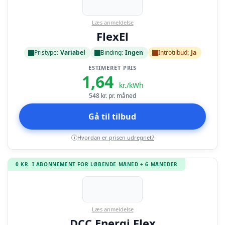
Læs anmeldelse
FlexEl
Pristype:
Variabel
Binding:
Ingen
Introtilbud:
Ja
ESTIMERET PRIS
1,64
kr./kWh
548
kr. pr. måned
Gå til tilbud
Hvordan er prisen udregnet?
i
0 KR. I ABONNEMENT FOR LØBENDE MÅNED + 6 MÅNEDER
Læs anmeldelse
DCC Energi Flex