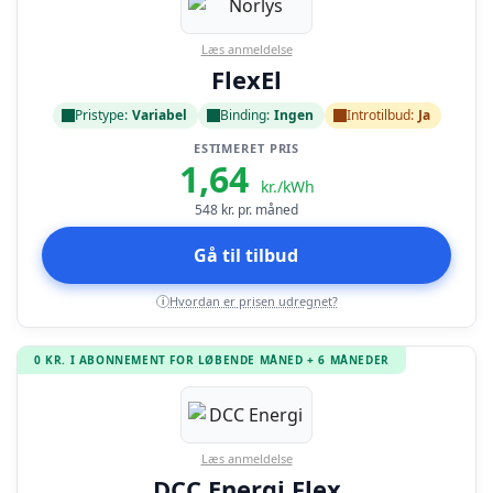
Læs anmeldelse
FlexEl
Pristype:
Variabel
Binding:
Ingen
Introtilbud:
Ja
ESTIMERET PRIS
1,64
kr./kWh
548
kr. pr. måned
Gå til tilbud
Hvordan er prisen udregnet?
i
0 KR. I ABONNEMENT FOR LØBENDE MÅNED + 6 MÅNEDER
Læs anmeldelse
DCC Energi Flex