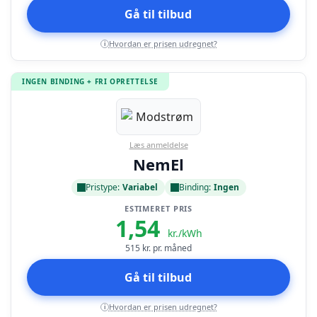
Gå til tilbud
Hvordan er prisen udregnet?
i
INGEN BINDING + FRI OPRETTELSE
Læs anmeldelse
NemEl
Pristype:
Variabel
Binding:
Ingen
ESTIMERET PRIS
1,54
kr./kWh
515
kr. pr. måned
Gå til tilbud
Hvordan er prisen udregnet?
i