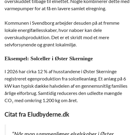
overskuddet tilbage til elnettet. Nogle kombinerer dette med
varmepumper for at få en lavere samlet elregning.
Kommunen i Svendborg arbejder desuden på at fremme
lokale energifællesskaber, hvor naboer kan dele
overskudsproduktion. Det er et skridt mod et mere
selvforsynende og grønt lokalmiljø.
Eksempel: Solceller i Øster Skerninge
I 2026 har cirka 12 % af husstandene i Øster Skerninge
registreret egenproduktion fra solcelleanlæg. Et anlæg på 6
kW kan typisk dække halvdelen af en gennemsnitlig families
årlige elforbrug. Samtidig reduceres den udledte mængde
CO₂ med omkring 1.200 kg om året.
Citat fra Eludbyderne.dk
“Når man sammenligner elselskaber i Øster