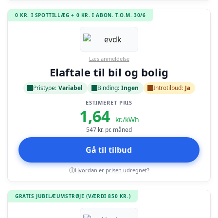
0 KR. I SPOTTILLÆG + 0 KR. I ABON. T.O.M. 30/6
Læs anmeldelse
Elaftale til bil og bolig
Pristype:
Variabel
Binding:
Ingen
Introtilbud:
Ja
ESTIMERET PRIS
1,64
kr./kWh
547
kr. pr. måned
Gå til tilbud
Hvordan er prisen udregnet?
i
GRATIS JUBILÆUMSTRØJE (VÆRDI 850 KR.)