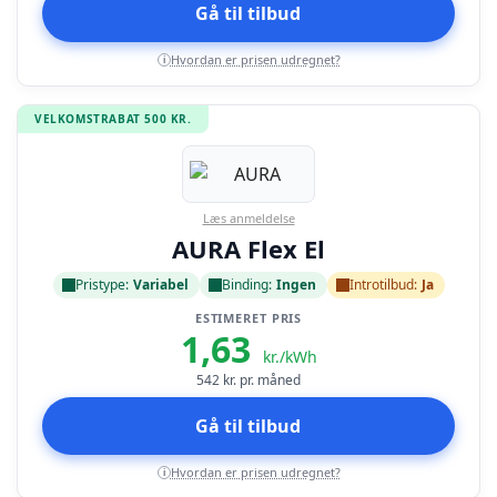
Gå til tilbud
Hvordan er prisen udregnet?
i
VELKOMSTRABAT 500 KR.
Læs anmeldelse
AURA Flex El
Pristype:
Variabel
Binding:
Ingen
Introtilbud:
Ja
ESTIMERET PRIS
1,63
kr./kWh
542
kr. pr. måned
Gå til tilbud
Hvordan er prisen udregnet?
i