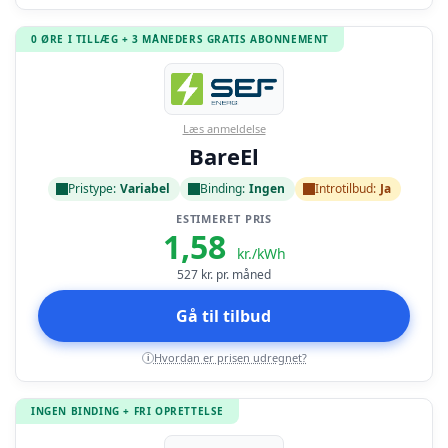
0 ØRE I TILLÆG + 3 MÅNEDERS GRATIS ABONNEMENT
Læs anmeldelse
BareEl
Pristype:
Variabel
Binding:
Ingen
Introtilbud:
Ja
ESTIMERET PRIS
1,58
kr./kWh
527
kr. pr. måned
Gå til tilbud
Hvordan er prisen udregnet?
i
INGEN BINDING + FRI OPRETTELSE