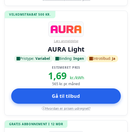
VELKOMSTRABAT 500 KR.
Læs anmeldelse
AURA Light
Pristype:
Variabel
Binding:
Ingen
Introtilbud:
Ja
ESTIMERET PRIS
1,69
kr./kWh
565
kr. pr. måned
Gå til tilbud
Hvordan er prisen udregnet?
i
GRATIS ABBONNEMENT I 12 MDR