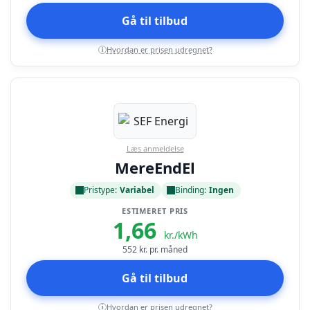
Gå til tilbud
Hvordan er prisen udregnet?
i
Læs anmeldelse
MereEndEl
Pristype:
Variabel
Binding:
Ingen
ESTIMERET PRIS
1,66
kr./kWh
552
kr. pr. måned
Gå til tilbud
Hvordan er prisen udregnet?
i