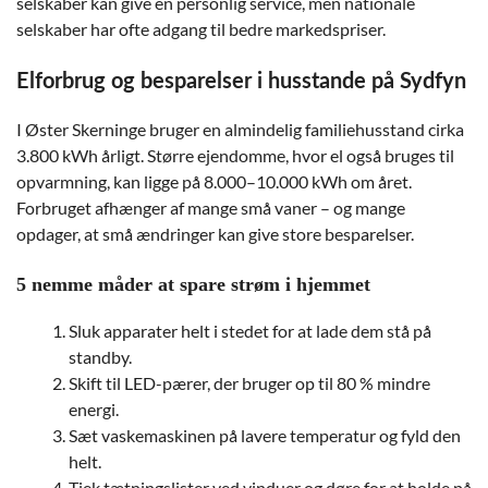
selskaber kan give en personlig service, men nationale
selskaber har ofte adgang til bedre markedspriser.
Elforbrug og besparelser i husstande på Sydfyn
I Øster Skerninge bruger en almindelig familiehusstand cirka
3.800 kWh årligt. Større ejendomme, hvor el også bruges til
opvarmning, kan ligge på 8.000–10.000 kWh om året.
Forbruget afhænger af mange små vaner – og mange
opdager, at små ændringer kan give store besparelser.
5 nemme måder at spare strøm i hjemmet
Sluk apparater helt i stedet for at lade dem stå på
standby.
Skift til LED-pærer, der bruger op til 80 % mindre
energi.
Sæt vaskemaskinen på lavere temperatur og fyld den
helt.
Tjek tætningslister ved vinduer og døre for at holde på