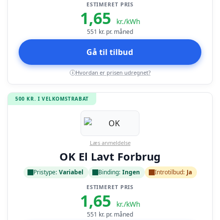
ESTIMERET PRIS
1,65
kr./kWh
551
kr. pr. måned
Gå til tilbud
Hvordan er prisen udregnet?
i
500 KR. I VELKOMSTRABAT
Læs anmeldelse
OK El Lavt Forbrug
Pristype:
Variabel
Binding:
Ingen
Introtilbud:
Ja
ESTIMERET PRIS
1,65
kr./kWh
551
kr. pr. måned