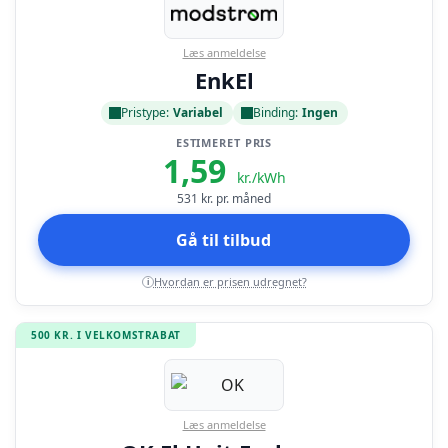
Læs anmeldelse
EnkEl
Pristype:
Variabel
Binding:
Ingen
ESTIMERET PRIS
1,59
kr./kWh
531
kr. pr. måned
Gå til tilbud
Hvordan er prisen udregnet?
i
500 KR. I VELKOMSTRABAT
Læs anmeldelse