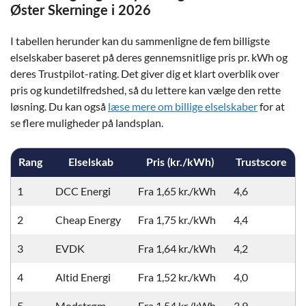
Øster Skerninge i 2026
I tabellen herunder kan du sammenligne de fem billigste
elselskaber baseret på deres gennemsnitlige pris pr. kWh og
deres Trustpilot-rating. Det giver dig et klart overblik over
pris og kundetilfredshed, så du lettere kan vælge den rette
løsning. Du kan også
læse mere om billige elselskaber
for at
se flere muligheder på landsplan.
Rang
Elselskab
Pris (kr./kWh)
Trustscore
1
DCC Energi
Fra 1,65 kr./kWh
4,6
2
Cheap Energy
Fra 1,75 kr./kWh
4,4
3
EVDK
Fra 1,64 kr./kWh
4,2
4
Altid Energi
Fra 1,52 kr./kWh
4,0
5
Modstrøm
Fra 1,54 kr./kWh
3,9