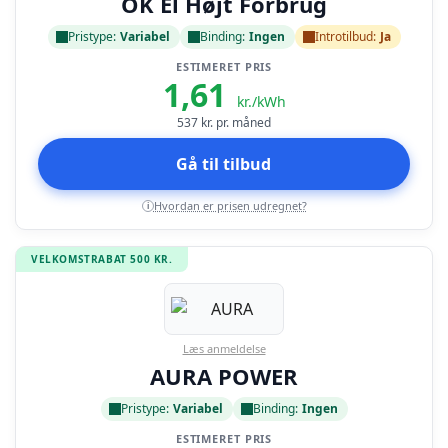
OK El Højt Forbrug
Pristype:
Variabel
Binding:
Ingen
Introtilbud:
Ja
ESTIMERET PRIS
1,61
kr./kWh
537
kr. pr. måned
Gå til tilbud
Hvordan er prisen udregnet?
i
VELKOMSTRABAT 500 KR.
Læs anmeldelse
AURA POWER
Pristype:
Variabel
Binding:
Ingen
ESTIMERET PRIS