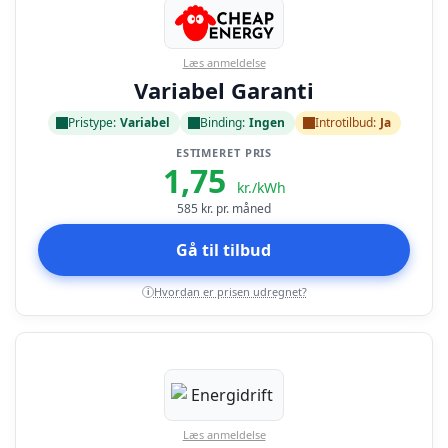
Læs anmeldelse
Variabel Garanti
Pristype:
Variabel
Binding:
Ingen
Introtilbud:
Ja
ESTIMERET PRIS
1,75
kr./kWh
585
kr. pr. måned
Gå til tilbud
Hvordan er prisen udregnet?
i
Læs anmeldelse