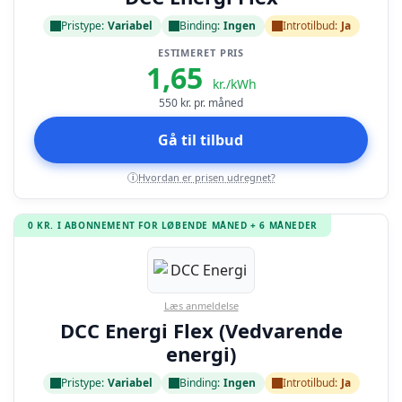
Pristype:
Variabel
Binding:
Ingen
Introtilbud:
Ja
ESTIMERET PRIS
1,65
kr./kWh
550
kr. pr. måned
Gå til tilbud
Hvordan er prisen udregnet?
i
0 KR. I ABONNEMENT FOR LØBENDE MÅNED + 6 MÅNEDER
Læs anmeldelse
DCC Energi Flex (Vedvarende
energi)
Pristype:
Variabel
Binding:
Ingen
Introtilbud:
Ja