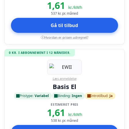
1,61
kr./kWh
537
kr. pr. måned
Gå til tilbud
Hvordan er prisen udregnet?
i
0 KR. I ABBONNEMENT I 12 MÅNEDER.
Læs anmeldelse
Basis El
Pristype:
Variabel
Binding:
Ingen
Introtilbud:
Ja
ESTIMERET PRIS
1,61
kr./kWh
538
kr. pr. måned