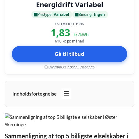
Energidrift Variabel
Pristype:
Variabel
Binding:
Ingen
ESTIMERET PRIS
1,83
kr./kWh
610
kr. pr. måned
Gå til tilbud
Hvordan er prisen udregnet?
i
Indholdsfortegnelse
Sammenligning af top 5 billigste elselskaber i