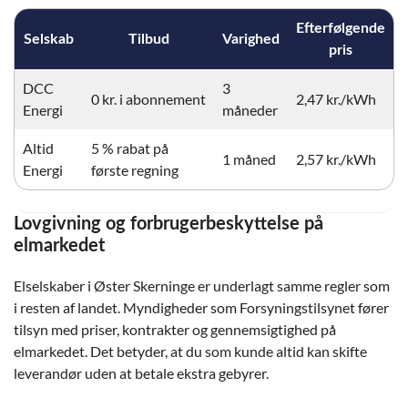
Efterfølgende
Selskab
Tilbud
Varighed
pris
DCC
3
0 kr. i abonnement
2,47 kr./kWh
Energi
måneder
Altid
5 % rabat på
1 måned
2,57 kr./kWh
Energi
første regning
Lovgivning og forbrugerbeskyttelse på
elmarkedet
Elselskaber i Øster Skerninge er underlagt samme regler som
i resten af landet. Myndigheder som Forsyningstilsynet fører
tilsyn med priser, kontrakter og gennemsigtighed på
elmarkedet. Det betyder, at du som kunde altid kan skifte
leverandør uden at betale ekstra gebyrer.