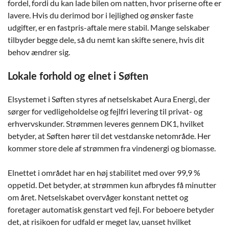
fordel, fordi du kan lade bilen om natten, hvor priserne ofte er
lavere. Hvis du derimod bor i lejlighed og ønsker faste
udgifter, er en fastpris-aftale mere stabil. Mange selskaber
tilbyder begge dele, så du nemt kan skifte senere, hvis dit
behov ændrer sig.
Lokale forhold og elnet i Søften
Elsystemet i Søften styres af netselskabet Aura Energi, der
sørger for vedligeholdelse og fejlfri levering til privat- og
erhvervskunder. Strømmen leveres gennem DK1, hvilket
betyder, at Søften hører til det vestdanske netområde. Her
kommer store dele af strømmen fra vindenergi og biomasse.
Elnettet i området har en høj stabilitet med over 99,9 %
oppetid. Det betyder, at strømmen kun afbrydes få minutter
om året. Netselskabet overvåger konstant nettet og
foretager automatisk genstart ved fejl. For beboere betyder
det, at risikoen for udfald er meget lav, uanset hvilket