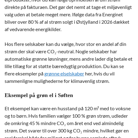
direkte på fakturaen. Det gør det nemt at tage et miljøvenligt
valg uden at betale meget mere. Ifølge data fra Energinet
bliver over 80 % af al strøm solgt i Østjylland i 2026 dækket
af vedvarende energikilder.
Hos flere selskaber kan du vælge, hvor stor en andel af din
strøm der skal være CO₂-neutral. Nogle selskaber har
automatiske grønne løsninger, mens andre lader dig betale et
lille tillæg for at støtte bæredygtig produktion. Du kan se
flere eksempler på
grønne elselskaber
her, hvis du vil
sammenligne mulighederne for klimavenlig strøm.
Eksempel på grøn el i Søften
Et eksempel kan være en husstand på 120 m² med to voksne
og to børn. Hvis familien vælger 100 % grøn strøm, udleder
de omkring 45 % mindre CO₂ om året end ved almindelig
strøm. Det svarer til over 300 kg CO₂ mindre, hvilket gør en
reel forskel både for miljøet og for byens samlede aftryk.