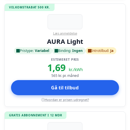
VELKOMSTRABAT 500 KR.
Læs anmeldelse
AURA Light
Pristype:
Variabel
Binding:
Ingen
Introtilbud:
Ja
ESTIMERET PRIS
1,69
kr./kWh
565
kr. pr. måned
Gå til tilbud
Hvordan er prisen udregnet?
i
GRATIS ABBONNEMENT I 12 MDR