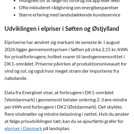
Mulighed for at følge dit forbrug via app eller web
Ofte inkluderet rådgivning om energibesparelser
Større erfaring med landsdækkende kundeservice
Udviklingen i elpriser i Søften og Østjylland
Elpriserne har ændret sig markant de seneste år. I august
2026 ligger gennemsnitsprisen i Søften på cirka 2,15 kr./kWh
for privatforbrugere, hvilket svarer til landsgennemsnittet i
DK1-området. Priserne påvirkes af produktionsniveauet for
vind og sol, og også hvor meget strøm der importeres fra
nabolande.
Data fra Energinet viser, at forbrugere i DK1-området
(Vestdanmark) i gennemsnit betaler omkring 2-3 øre mindre
per kWh end forbrugere i DK2 (Østdanmark). Det skyldes
flere vindmøller og mindre belastning i nettet. Hvis du ønsker
at følge prisudviklingen tæt, kan du se ajourførte grafer for
elpriser i Danmark
på landsplan.