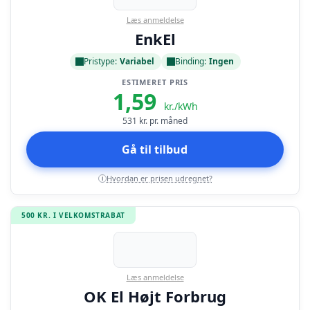
Læs anmeldelse
EnkEl
Pristype:
Variabel
Binding:
Ingen
ESTIMERET PRIS
1,59
kr./kWh
531
kr. pr. måned
Gå til tilbud
Hvordan er prisen udregnet?
i
500 KR. I VELKOMSTRABAT
Læs anmeldelse
OK El Højt Forbrug