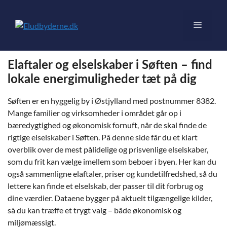
Hop
til
Menu
indhold
Elaftaler og elselskaber i Søften – find
lokale energimuligheder tæt på dig
Søften er en hyggelig by i Østjylland med postnummer 8382.
Mange familier og virksomheder i området går op i
bæredygtighed og økonomisk fornuft, når de skal finde de
rigtige elselskaber i Søften. På denne side får du et klart
overblik over de mest pålidelige og prisvenlige elselskaber,
som du frit kan vælge imellem som beboer i byen. Her kan du
også sammenligne elaftaler, priser og kundetilfredshed, så du
lettere kan finde et elselskab, der passer til dit forbrug og
dine værdier. Dataene bygger på aktuelt tilgængelige kilder,
så du kan træffe et trygt valg – både økonomisk og
miljømæssigt.