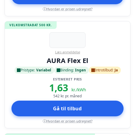
Hvordan er prisen udregnet?
i
VELKOMSTRABAT 500 KR.
Læs anmeldelse
AURA Flex El
Pristype:
Variabel
Binding:
Ingen
Introtilbud:
Ja
ESTIMERET PRIS
1,63
kr./kWh
542
kr. pr. måned
Gå til tilbud
Hvordan er prisen udregnet?
i