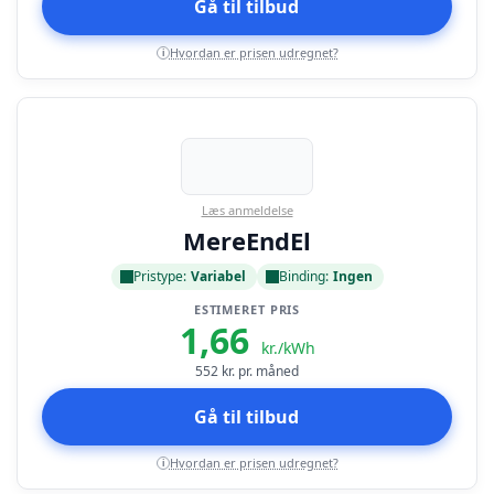
Gå til tilbud
Hvordan er prisen udregnet?
i
Læs anmeldelse
MereEndEl
Pristype:
Variabel
Binding:
Ingen
ESTIMERET PRIS
1,66
kr./kWh
552
kr. pr. måned
Gå til tilbud
Hvordan er prisen udregnet?
i