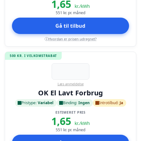
1,65
kr./kWh
551
kr. pr. måned
Gå til tilbud
Hvordan er prisen udregnet?
i
500 KR. I VELKOMSTRABAT
Læs anmeldelse
OK El Lavt Forbrug
Pristype:
Variabel
Binding:
Ingen
Introtilbud:
Ja
ESTIMERET PRIS
1,65
kr./kWh
551
kr. pr. måned