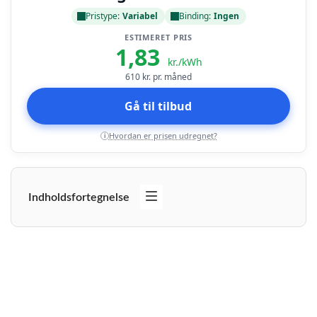
Pristype:
Variabel
Binding:
Ingen
ESTIMERET PRIS
1,83
kr./kWh
610
kr. pr. måned
Gå til tilbud
Hvordan er prisen udregnet?
i
Indholdsfortegnelse