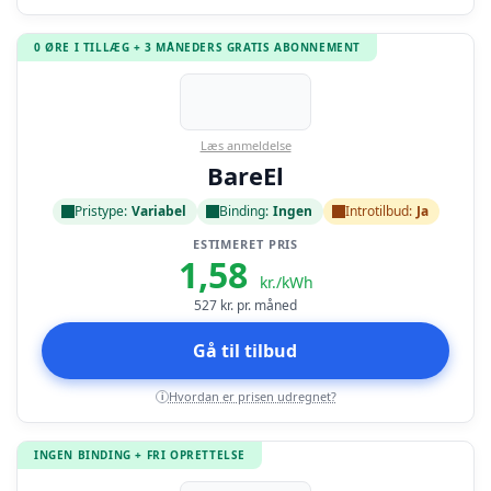
0 ØRE I TILLÆG + 3 MÅNEDERS GRATIS ABONNEMENT
Læs anmeldelse
BareEl
Pristype:
Variabel
Binding:
Ingen
Introtilbud:
Ja
ESTIMERET PRIS
1,58
kr./kWh
527
kr. pr. måned
Gå til tilbud
Hvordan er prisen udregnet?
i
INGEN BINDING + FRI OPRETTELSE