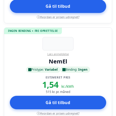
Gå til tilbud
Hvordan er prisen udregnet?
i
INGEN BINDING + FRI OPRETTELSE
Læs anmeldelse
NemEl
Pristype:
Variabel
Binding:
Ingen
ESTIMERET PRIS
1,54
kr./kWh
515
kr. pr. måned
Gå til tilbud
Hvordan er prisen udregnet?
i