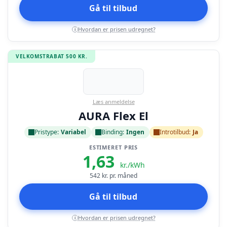
Gå til tilbud
Hvordan er prisen udregnet?
i
VELKOMSTRABAT 500 KR.
Læs anmeldelse
AURA Flex El
Pristype:
Variabel
Binding:
Ingen
Introtilbud:
Ja
ESTIMERET PRIS
1,63
kr./kWh
542
kr. pr. måned
Gå til tilbud
Hvordan er prisen udregnet?
i