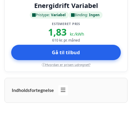
Energidrift Variabel
Pristype:
Variabel
Binding:
Ingen
ESTIMERET PRIS
1,83
kr./kWh
610
kr. pr. måned
Gå til tilbud
Hvordan er prisen udregnet?
i
Indholdsfortegnelse