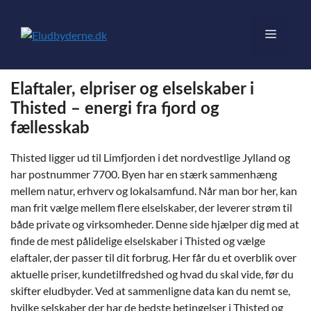
Hop
til
Menu
indhold
Elaftaler, elpriser og elselskaber i
Thisted – energi fra fjord og
fællesskab
Thisted ligger ud til Limfjorden i det nordvestlige Jylland og
har postnummer 7700. Byen har en stærk sammenhæng
mellem natur, erhverv og lokalsamfund. Når man bor her, kan
man frit vælge mellem flere elselskaber, der leverer strøm til
både private og virksomheder. Denne side hjælper dig med at
finde de mest pålidelige elselskaber i Thisted og vælge
elaftaler, der passer til dit forbrug. Her får du et overblik over
aktuelle priser, kundetilfredshed og hvad du skal vide, før du
skifter eludbyder. Ved at sammenligne data kan du nemt se,
hvilke selskaber der har de bedste betingelser i Thisted og