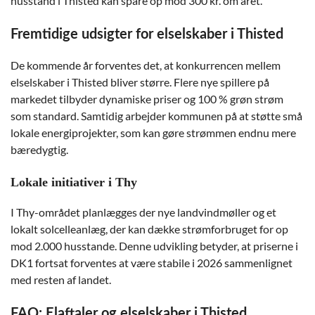
husstand i Thisted kan spare op mod 300 kr. om året.
Fremtidige udsigter for elselskaber i Thisted
De kommende år forventes det, at konkurrencen mellem
elselskaber i Thisted bliver større. Flere nye spillere på
markedet tilbyder dynamiske priser og 100 % grøn strøm
som standard. Samtidig arbejder kommunen på at støtte små
lokale energiprojekter, som kan gøre strømmen endnu mere
bæredygtig.
Lokale initiativer i Thy
I Thy-området planlægges der nye landvindmøller og et
lokalt solcelleanlæg, der kan dække strømforbruget for op
mod 2.000 husstande. Denne udvikling betyder, at priserne i
DK1 fortsat forventes at være stabile i 2026 sammenlignet
med resten af landet.
FAQ: Elaftaler og elselskaber i Thisted