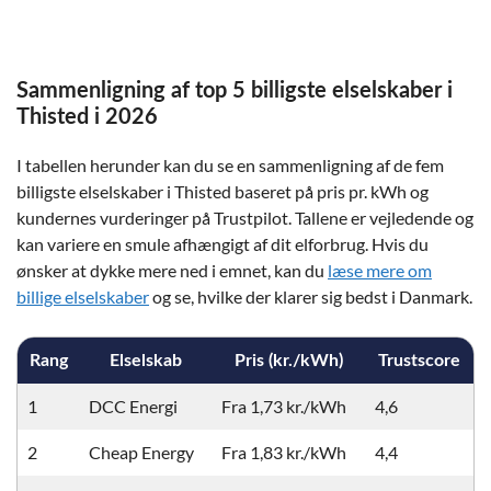
Sammenligning af top 5 billigste elselskaber i
Thisted i 2026
I tabellen herunder kan du se en sammenligning af de fem
billigste elselskaber i Thisted baseret på pris pr. kWh og
kundernes vurderinger på Trustpilot. Tallene er vejledende og
kan variere en smule afhængigt af dit elforbrug. Hvis du
ønsker at dykke mere ned i emnet, kan du
læse mere om
billige elselskaber
og se, hvilke der klarer sig bedst i Danmark.
Rang
Elselskab
Pris (kr./kWh)
Trustscore
1
DCC Energi
Fra 1,73 kr./kWh
4,6
2
Cheap Energy
Fra 1,83 kr./kWh
4,4