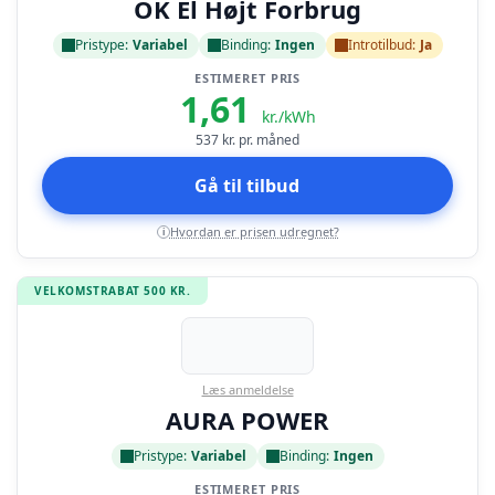
OK El Højt Forbrug
Pristype:
Variabel
Binding:
Ingen
Introtilbud:
Ja
ESTIMERET PRIS
1,61
kr./kWh
537
kr. pr. måned
Gå til tilbud
Hvordan er prisen udregnet?
i
VELKOMSTRABAT 500 KR.
Læs anmeldelse
AURA POWER
Pristype:
Variabel
Binding:
Ingen
ESTIMERET PRIS