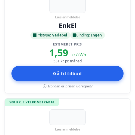
Læs anmeldelse
EnkEl
Pristype:
Variabel
Binding:
Ingen
ESTIMERET PRIS
1,59
kr./kWh
531
kr. pr. måned
Gå til tilbud
Hvordan er prisen udregnet?
i
500 KR. I VELKOMSTRABAT
Læs anmeldelse