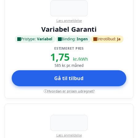
Læs anmeldelse
Variabel Garanti
Pristype:
Variabel
Binding:
Ingen
Introtilbud:
Ja
ESTIMERET PRIS
1,75
kr./kWh
585
kr. pr. måned
Gå til tilbud
Hvordan er prisen udregnet?
i
Læs anmeldelse