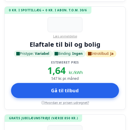
0 KR. I SPOTTILLÆG + 0 KR. I ABON. T.O.M. 30/6
Læs anmeldelse
Elaftale til bil og bolig
Pristype:
Variabel
Binding:
Ingen
Introtilbud:
Ja
ESTIMERET PRIS
1,64
kr./kWh
547
kr. pr. måned
Gå til tilbud
Hvordan er prisen udregnet?
i
GRATIS JUBILÆUMSTRØJE (VÆRDI 850 KR.)