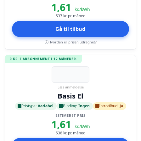
1,61
kr./kWh
537
kr. pr. måned
Gå til tilbud
Hvordan er prisen udregnet?
i
0 KR. I ABBONNEMENT I 12 MÅNEDER.
Læs anmeldelse
Basis El
Pristype:
Variabel
Binding:
Ingen
Introtilbud:
Ja
ESTIMERET PRIS
1,61
kr./kWh
538
kr. pr. måned