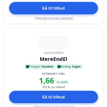
Gå til tilbud
Hvordan er prisen udregnet?
i
Læs anmeldelse
MereEndEl
Pristype:
Variabel
Binding:
Ingen
ESTIMERET PRIS
1,66
kr./kWh
552
kr. pr. måned
Gå til tilbud
Hvordan er prisen udregnet?
i