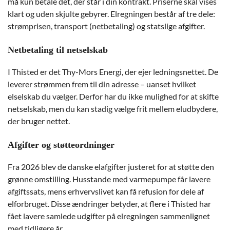
må kun betale det, der står i din kontrakt. Priserne skal vises
klart og uden skjulte gebyrer. Elregningen består af tre dele:
strømprisen, transport (netbetaling) og statslige afgifter.
Netbetaling til netselskab
I Thisted er det Thy-Mors Energi, der ejer ledningsnettet. De
leverer strømmen frem til din adresse – uanset hvilket
elselskab du vælger. Derfor har du ikke mulighed for at skifte
netselskab, men du kan stadig vælge frit mellem eludbydere,
der bruger nettet.
Afgifter og støtteordninger
Fra 2026 blev de danske elafgifter justeret for at støtte den
grønne omstilling. Husstande med varmepumpe får lavere
afgiftssats, mens erhvervslivet kan få refusion for dele af
elforbruget. Disse ændringer betyder, at flere i Thisted har
fået lavere samlede udgifter på elregningen sammenlignet
med tidligere år.