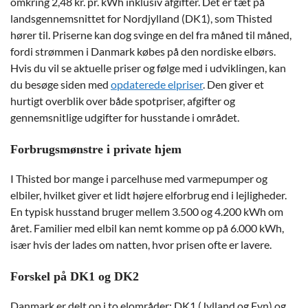
omkring 2,48 kr. pr. kWh inklusiv afgifter. Det er tæt på
landsgennemsnittet for Nordjylland (DK1), som Thisted
hører til. Priserne kan dog svinge en del fra måned til måned,
fordi strømmen i Danmark købes på den nordiske elbørs.
Hvis du vil se aktuelle priser og følge med i udviklingen, kan
du besøge siden med
opdaterede elpriser
. Den giver et
hurtigt overblik over både spotpriser, afgifter og
gennemsnitlige udgifter for husstande i området.
Forbrugsmønstre i private hjem
I Thisted bor mange i parcelhuse med varmepumper og
elbiler, hvilket giver et lidt højere elforbrug end i lejligheder.
En typisk husstand bruger mellem 3.500 og 4.200 kWh om
året. Familier med elbil kan nemt komme op på 6.000 kWh,
især hvis der lades om natten, hvor prisen ofte er lavere.
Forskel på DK1 og DK2
Danmark er delt op i to elområder: DK1 (Jylland og Fyn) og