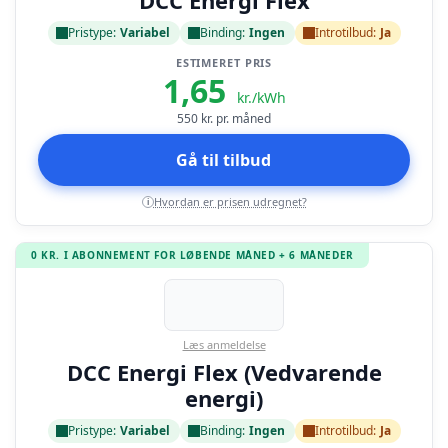
DCC Energi Flex
Pristype:
Variabel
Binding:
Ingen
Introtilbud:
Ja
ESTIMERET PRIS
1,65
kr./kWh
550
kr. pr. måned
Gå til tilbud
Hvordan er prisen udregnet?
i
0 KR. I ABONNEMENT FOR LØBENDE MÅNED + 6 MÅNEDER
Læs anmeldelse
DCC Energi Flex (Vedvarende
energi)
Pristype:
Variabel
Binding:
Ingen
Introtilbud:
Ja