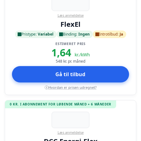
Læs anmeldelse
FlexEl
Pristype:
Variabel
Binding:
Ingen
Introtilbud:
Ja
ESTIMERET PRIS
1,64
kr./kWh
548
kr. pr. måned
Gå til tilbud
Hvordan er prisen udregnet?
i
0 KR. I ABONNEMENT FOR LØBENDE MÅNED + 6 MÅNEDER
Læs anmeldelse