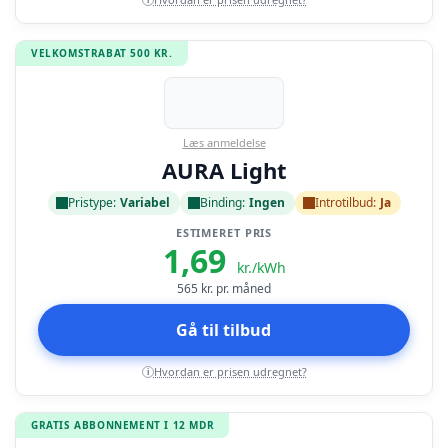
VELKOMSTRABAT 500 KR.
Læs anmeldelse
AURA Light
Pristype:
Variabel
Binding:
Ingen
Introtilbud:
Ja
ESTIMERET PRIS
1,69
kr./kWh
565
kr. pr. måned
Gå til tilbud
Hvordan er prisen udregnet?
i
GRATIS ABBONNEMENT I 12 MDR