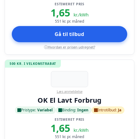
ESTIMERET PRIS
1,65
kr./kWh
551
kr. pr. måned
Gå til tilbud
Hvordan er prisen udregnet?
i
500 KR. I VELKOMSTRABAT
Læs anmeldelse
OK El Lavt Forbrug
Pristype:
Variabel
Binding:
Ingen
Introtilbud:
Ja
ESTIMERET PRIS
1,65
kr./kWh
551
kr. pr. måned