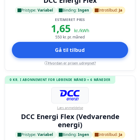
DCC Energi Flex
Pristype:
Variabel
Binding:
Ingen
Introtilbud:
Ja
ESTIMERET PRIS
1,65
kr./kWh
550
kr. pr. måned
Gå til tilbud
Hvordan er prisen udregnet?
i
0 KR. I ABONNEMENT FOR LØBENDE MÅNED + 6 MÅNEDER
Læs anmeldelse
DCC Energi Flex (Vedvarende
energi)
Pristype:
Variabel
Binding:
Ingen
Introtilbud:
Ja