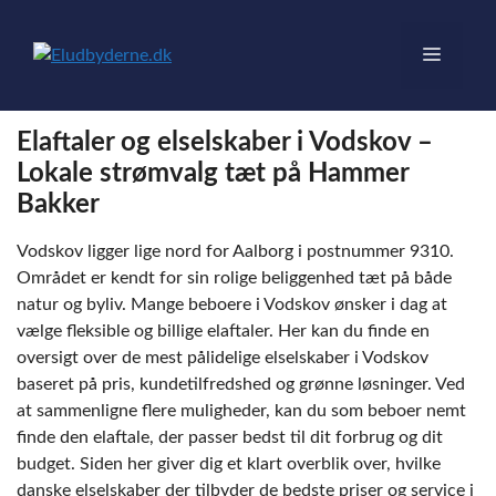
Hop
til
Menu
indhold
Elaftaler og elselskaber i Vodskov –
Lokale strømvalg tæt på Hammer
Bakker
Vodskov ligger lige nord for Aalborg i postnummer 9310.
Området er kendt for sin rolige beliggenhed tæt på både
natur og byliv. Mange beboere i Vodskov ønsker i dag at
vælge fleksible og billige elaftaler. Her kan du finde en
oversigt over de mest pålidelige elselskaber i Vodskov
baseret på pris, kundetilfredshed og grønne løsninger. Ved
at sammenligne flere muligheder, kan du som beboer nemt
finde den elaftale, der passer bedst til dit forbrug og dit
budget. Siden her giver dig et klart overblik over, hvilke
danske elselskaber der tilbyder de bedste priser og service i