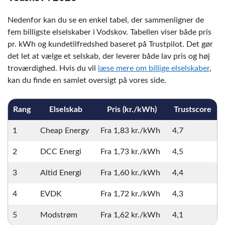
Nedenfor kan du se en enkel tabel, der sammenligner de
fem billigste elselskaber i Vodskov. Tabellen viser både pris
pr. kWh og kundetilfredshed baseret på Trustpilot. Det gør
det let at vælge et selskab, der leverer både lav pris og høj
troværdighed. Hvis du vil
læse mere om billige elselskaber
,
kan du finde en samlet oversigt på vores side.
Rang
Elselskab
Pris (kr./kWh)
Trustscore
1
Cheap Energy
Fra 1,83 kr./kWh
4,7
2
DCC Energi
Fra 1,73 kr./kWh
4,5
3
Altid Energi
Fra 1,60 kr./kWh
4,4
4
EVDK
Fra 1,72 kr./kWh
4,3
5
Modstrøm
Fra 1,62 kr./kWh
4,1