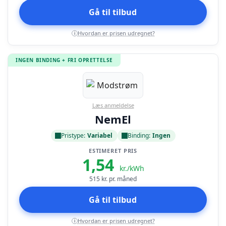
Gå til tilbud
Hvordan er prisen udregnet?
i
INGEN BINDING + FRI OPRETTELSE
Læs anmeldelse
NemEl
Pristype:
Variabel
Binding:
Ingen
ESTIMERET PRIS
1,54
kr./kWh
515
kr. pr. måned
Gå til tilbud
Hvordan er prisen udregnet?
i