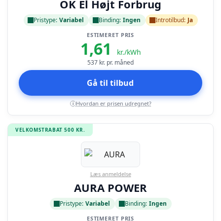
OK El Højt Forbrug
Pristype:
Variabel
Binding:
Ingen
Introtilbud:
Ja
ESTIMERET PRIS
1,61
kr./kWh
537
kr. pr. måned
Gå til tilbud
Hvordan er prisen udregnet?
i
VELKOMSTRABAT 500 KR.
Læs anmeldelse
AURA POWER
Pristype:
Variabel
Binding:
Ingen
ESTIMERET PRIS