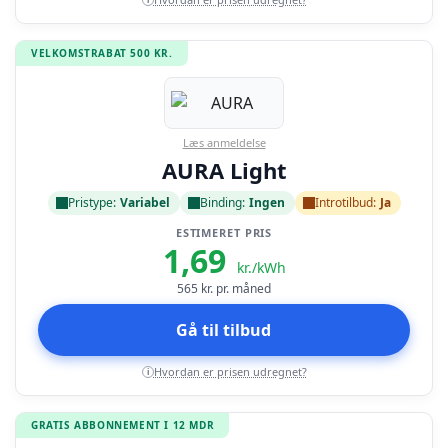
VELKOMSTRABAT 500 KR.
Læs anmeldelse
AURA Light
Pristype:
Variabel
Binding:
Ingen
Introtilbud:
Ja
ESTIMERET PRIS
1,69
kr./kWh
565
kr. pr. måned
Gå til tilbud
Hvordan er prisen udregnet?
i
GRATIS ABBONNEMENT I 12 MDR