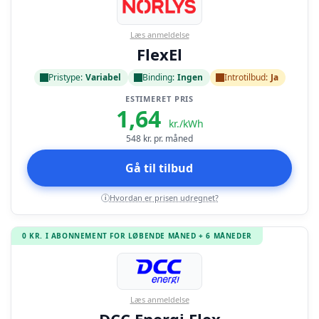
Læs anmeldelse
FlexEl
Pristype:
Variabel
Binding:
Ingen
Introtilbud:
Ja
ESTIMERET PRIS
1,64
kr./kWh
548
kr. pr. måned
Gå til tilbud
Hvordan er prisen udregnet?
i
0 KR. I ABONNEMENT FOR LØBENDE MÅNED + 6 MÅNEDER
Læs anmeldelse