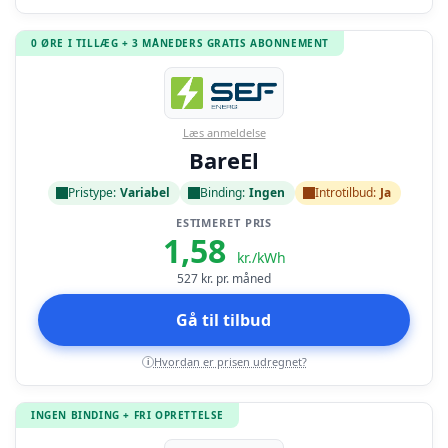
0 ØRE I TILLÆG + 3 MÅNEDERS GRATIS ABONNEMENT
Læs anmeldelse
BareEl
Pristype:
Variabel
Binding:
Ingen
Introtilbud:
Ja
ESTIMERET PRIS
1,58
kr./kWh
527
kr. pr. måned
Gå til tilbud
Hvordan er prisen udregnet?
i
INGEN BINDING + FRI OPRETTELSE