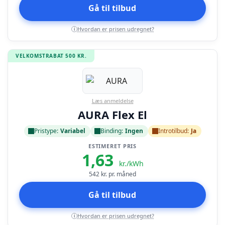
Gå til tilbud
Hvordan er prisen udregnet?
i
VELKOMSTRABAT 500 KR.
Læs anmeldelse
AURA Flex El
Pristype:
Variabel
Binding:
Ingen
Introtilbud:
Ja
ESTIMERET PRIS
1,63
kr./kWh
542
kr. pr. måned
Gå til tilbud
Hvordan er prisen udregnet?
i