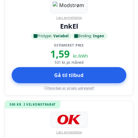
Læs anmeldelse
EnkEl
Pristype:
Variabel
Binding:
Ingen
ESTIMERET PRIS
1,59
kr./kWh
531
kr. pr. måned
Gå til tilbud
Hvordan er prisen udregnet?
i
500 KR. I VELKOMSTRABAT
Læs anmeldelse