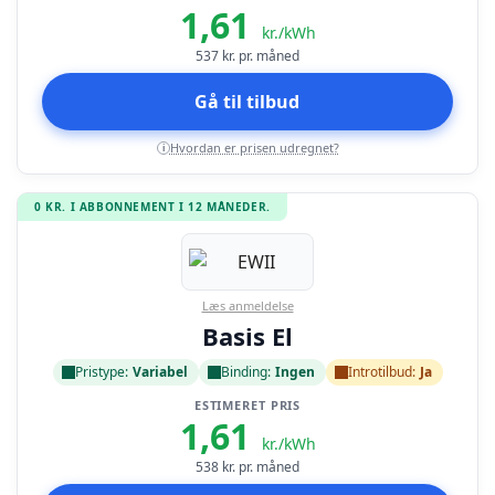
1,61
kr./kWh
537
kr. pr. måned
Gå til tilbud
Hvordan er prisen udregnet?
i
0 KR. I ABBONNEMENT I 12 MÅNEDER.
Læs anmeldelse
Basis El
Pristype:
Variabel
Binding:
Ingen
Introtilbud:
Ja
ESTIMERET PRIS
1,61
kr./kWh
538
kr. pr. måned