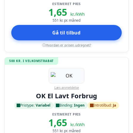
ESTIMERET PRIS
1,65
kr./kWh
551
kr. pr. måned
Gå til tilbud
Hvordan er prisen udregnet?
i
500 KR. I VELKOMSTRABAT
Læs anmeldelse
OK El Lavt Forbrug
Pristype:
Variabel
Binding:
Ingen
Introtilbud:
Ja
ESTIMERET PRIS
1,65
kr./kWh
551
kr. pr. måned