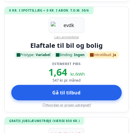
0 KR. I SPOTTILLÆG + 0 KR. I ABON. T.O.M. 30/6
Læs anmeldelse
Elaftale til bil og bolig
Pristype:
Variabel
Binding:
Ingen
Introtilbud:
Ja
ESTIMERET PRIS
1,64
kr./kWh
547
kr. pr. måned
Gå til tilbud
Hvordan er prisen udregnet?
i
GRATIS JUBILÆUMSTRØJE (VÆRDI 850 KR.)