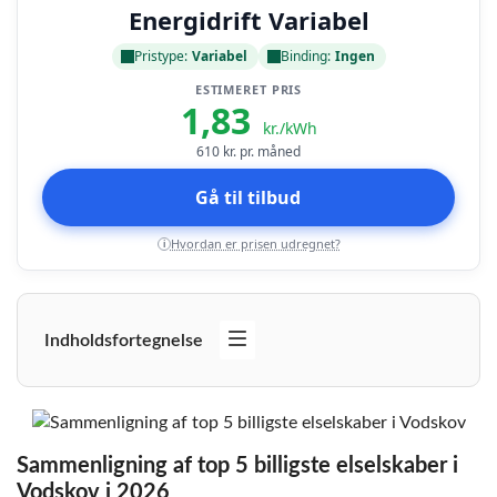
Energidrift Variabel
Pristype:
Variabel
Binding:
Ingen
ESTIMERET PRIS
1,83
kr./kWh
610
kr. pr. måned
Gå til tilbud
Hvordan er prisen udregnet?
i
Indholdsfortegnelse
Sammenligning af top 5 billigste elselskaber i
Vodskov i 2026