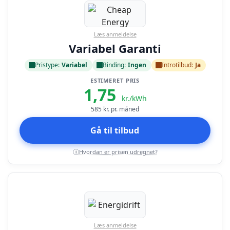
Læs anmeldelse
Variabel Garanti
Pristype:
Variabel
Binding:
Ingen
Introtilbud:
Ja
ESTIMERET PRIS
1,75
kr./kWh
585
kr. pr. måned
Gå til tilbud
Hvordan er prisen udregnet?
i
Læs anmeldelse