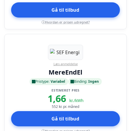
Gå til tilbud
Hvordan er prisen udregnet?
i
Læs anmeldelse
MereEndEl
Pristype:
Variabel
Binding:
Ingen
ESTIMERET PRIS
1,66
kr./kWh
552
kr. pr. måned
Gå til tilbud
Hvordan er prisen udregnet?
i