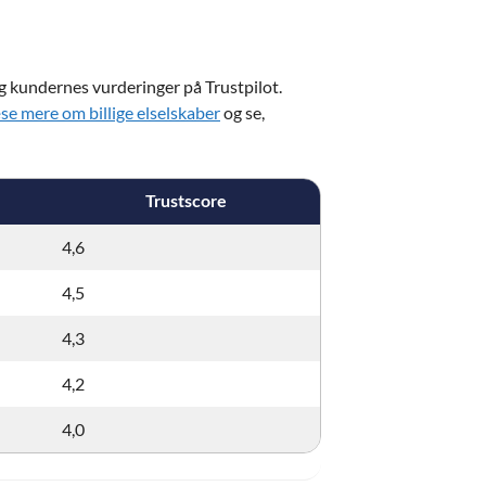
g kundernes vurderinger på Trustpilot.
se mere om billige elselskaber
og se,
Trustscore
4,6
4,5
4,3
4,2
4,0