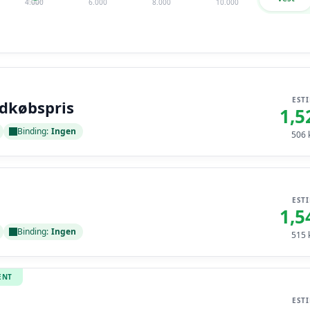
4.000
6.000
8.000
10.000
EST
ndkøbspris
1,5
Binding:
Ingen
506
k
EST
1,5
Binding:
Ingen
515
k
ENT
EST