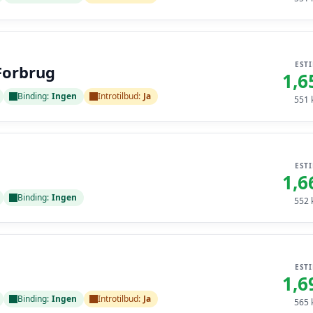
EST
Forbrug
1,6
Binding:
Ingen
Introtilbud:
Ja
551
k
EST
1,6
Binding:
Ingen
552
k
EST
1,6
Binding:
Ingen
Introtilbud:
Ja
565
k