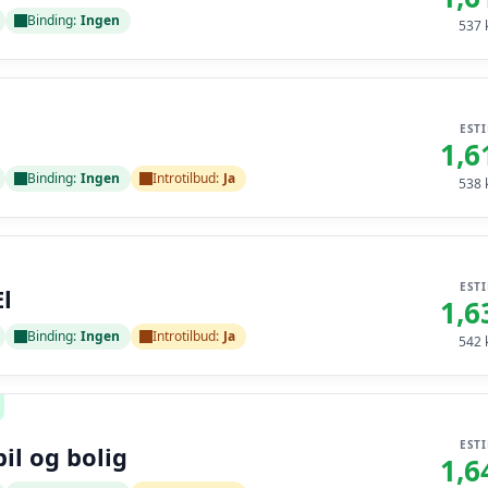
Binding:
Ingen
537
k
EST
1,6
Binding:
Ingen
Introtilbud:
Ja
538
k
EST
l
1,6
Binding:
Ingen
Introtilbud:
Ja
542
k
EST
bil og bolig
1,6