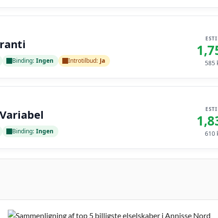
EST
ranti
1,7
Binding:
Ingen
Introtilbud:
Ja
585
k
EST
 Variabel
1,8
Binding:
Ingen
610
k