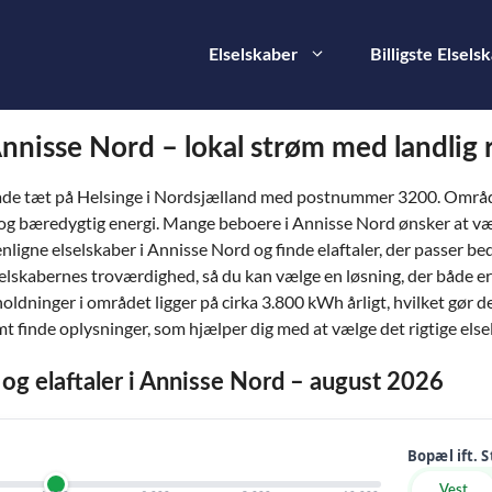
Elselskaber
Billigste Elsels
 Annisse Nord – lokal strøm med landlig 
råde tæt på Helsinge i Nordsjælland med postnummer 3200. Områd
og bæredygtig energi. Mange beboere i Annisse Nord ønsker at vælge
gne elselskaber i Annisse Nord og finde elaftaler, der passer beds
elskabernes troværdighed, så du kan vælge en løsning, der både er 
sholdninger i området ligger på cirka 3.800 kWh årligt, hvilket gør 
mt finde oplysninger, som hjælper dig med at vælge det rigtige else
r og elaftaler i Annisse Nord – august 2026
Bopæl ift. 
Vest