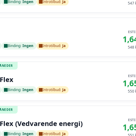
Binding:
Ingen
Introtilbud:
Ja
547
k
EST
1,6
Binding:
Ingen
Introtilbud:
Ja
548
k
MÅNEDER
EST
Flex
1,6
Binding:
Ingen
Introtilbud:
Ja
550
k
MÅNEDER
EST
Flex (Vedvarende energi)
1,6
Binding:
Ingen
Introtilbud:
Ja
551
k