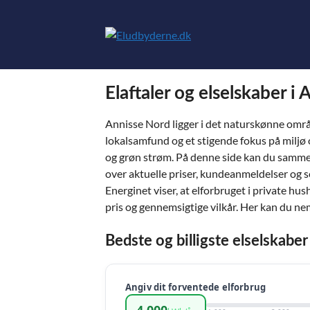
Hop
til
indhold
Elaftaler og elselskaber i
Annisse Nord ligger i det naturskønne om
lokalsamfund og et stigende fokus på miljø 
og grøn strøm. På denne side kan du sammenli
over aktuelle priser, kundeanmeldelser og s
Energinet viser, at elforbruget i private hu
pris og gennemsigtige vilkår. Her kan du ne
Bedste og billigste elselskabe
Angiv dit forventede elforbrug