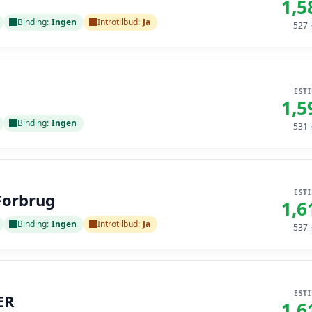
1,5
Binding:
Ingen
Introtilbud:
Ja
527
k
EST
1,5
Binding:
Ingen
531
k
EST
Forbrug
1,6
Binding:
Ingen
Introtilbud:
Ja
537
k
EST
ER
1,6