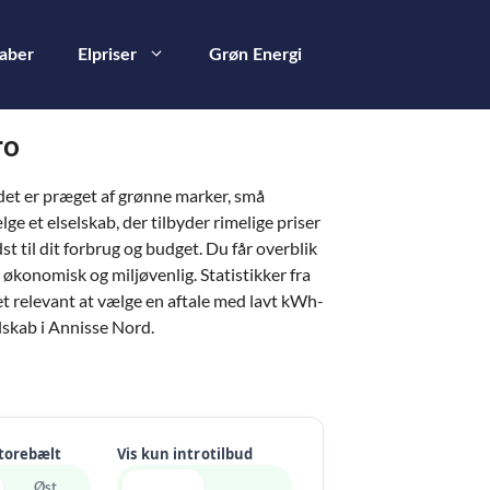
kaber
Elpriser
Grøn Energi
ro
et er præget af grønne marker, små
 et elselskab, der tilbyder rimelige priser
t til dit forbrug og budget. Du får overblik
økonomisk og miljøvenlig. Statistikker fra
det relevant at vælge en aftale med lavt kWh-
lskab i Annisse Nord.
Storebælt
Vis kun introtilbud
Øst