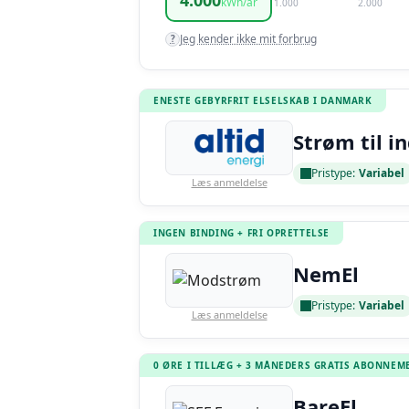
4.000
kWh/år
1.000
2.000
Jeg kender ikke mit forbrug
?
ENESTE GEBYRFRIT ELSELSKAB I DANMARK
Strøm til i
Pristype:
Variabel
Læs anmeldelse
INGEN BINDING + FRI OPRETTELSE
NemEl
Pristype:
Variabel
Læs anmeldelse
0 ØRE I TILLÆG + 3 MÅNEDERS GRATIS ABONNEM
BareEl