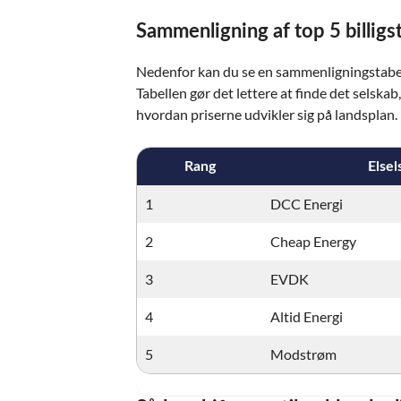
Sammenligning af top 5 billigs
Nedenfor kan du se en sammenligningstabel o
Tabellen gør det lettere at finde det selska
hvordan priserne udvikler sig på landsplan.
Rang
Elsel
1
DCC Energi
2
Cheap Energy
3
EVDK
4
Altid Energi
5
Modstrøm