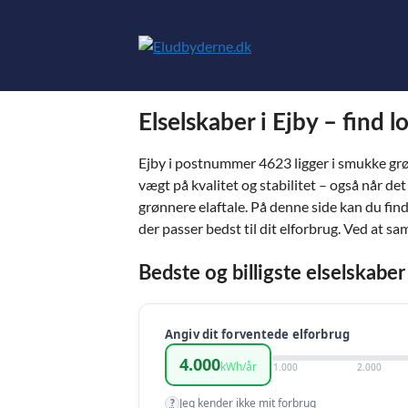
Hop
til
indhold
Elselskaber i Ejby – find 
Ejby i postnummer 4623 ligger i smukke grø
vægt på kvalitet og stabilitet – også når d
grønnere elaftale. På denne side kan du find
der passer bedst til dit elforbrug. Ved at s
Bedste og billigste elselskaber
Angiv dit forventede elforbrug
4.000
kWh/år
1.000
2.000
Jeg kender ikke mit forbrug
?