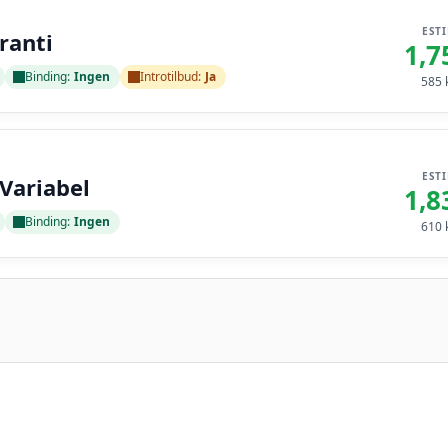
EST
ranti
1,7
Binding:
Ingen
Introtilbud:
Ja
585
k
EST
 Variabel
1,8
Binding:
Ingen
610
k