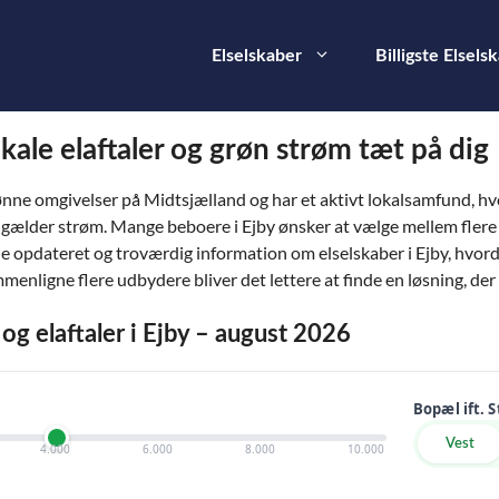
Elselskaber
Billigste Elsels
lokale elaftaler og grøn strøm tæt på dig
nne omgivelser på Midtsjælland og har et aktivt lokalsamfund, hv
et gælder strøm. Mange beboere i Ejby ønsker at vælge mellem flere 
e opdateret og troværdig information om elselskaber i Ejby, hvordan
ammenligne flere udbydere bliver det lettere at finde en løsning, d
 og elaftaler i Ejby – august 2026
Bopæl ift. 
Vest
4.000
6.000
8.000
10.000