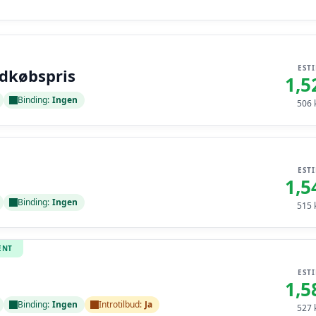
EST
ndkøbspris
1,5
Binding:
Ingen
506
k
EST
1,5
Binding:
Ingen
515
k
ENT
EST
1,5
Binding:
Ingen
Introtilbud:
Ja
527
k