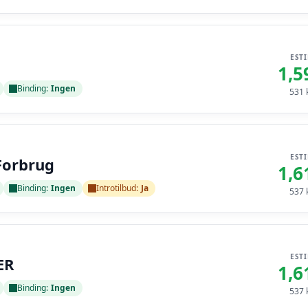
EST
1,5
Binding:
Ingen
531
k
EST
Forbrug
1,6
Binding:
Ingen
Introtilbud:
Ja
537
k
EST
ER
1,6
Binding:
Ingen
537
k