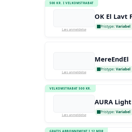
500 KR. I VELKOMSTRABAT
OK El Lavt 
Pristype:
Variabel
Læs anmeldelse
MereEndEl
Pristype:
Variabel
Læs anmeldelse
VELKOMSTRABAT 500 KR.
AURA Light
Pristype:
Variabel
Læs anmeldelse
GRATIS ABBONNEMENT I 12 MDR