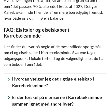
Hvis udviklingen fortsætter, vil andelen af grøn strøm i
området passere 90 % allerede i løbet af 2027. Det gør
Karrebæksminde til en del af en mere bæredygtig fremtid,
hvor både pris og miljø er i balance.
FAQ: Elaftaler og elselskaber i
Karrebæksminde
Her finder du svar på nogle af de mest stillede spørgsmål
om el og elselskaber i Karrebæksminde. Svarene tager
udgangspunkt i lokale forhold og de valgmuligheder, du har
som beboer i området.
Hvordan vælger jeg det rigtige elselskab i
Karrebæksminde?
Det vigtigste er at sammenligne både pris,
Er der forskel på elpriserne i Karrebæksminde
kundetilfredshed og aftaletype. I Karrebæksminde
sammenlignet med andre byer?
kan du frit vælge mellem landsdækkende og mindre