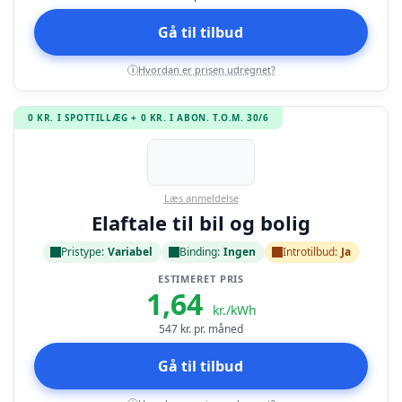
Gå til tilbud
Hvordan er prisen udregnet?
i
0 KR. I SPOTTILLÆG + 0 KR. I ABON. T.O.M. 30/6
Læs anmeldelse
Elaftale til bil og bolig
Pristype:
Variabel
Binding:
Ingen
Introtilbud:
Ja
ESTIMERET PRIS
1,64
kr./kWh
547
kr. pr. måned
Gå til tilbud