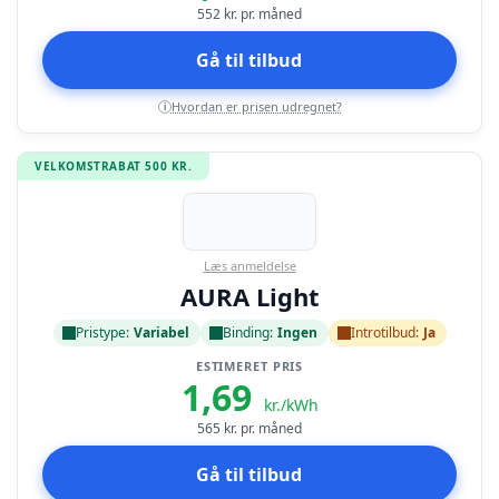
552
kr. pr. måned
Gå til tilbud
Hvordan er prisen udregnet?
i
VELKOMSTRABAT 500 KR.
Læs anmeldelse
AURA Light
Pristype:
Variabel
Binding:
Ingen
Introtilbud:
Ja
ESTIMERET PRIS
1,69
kr./kWh
565
kr. pr. måned
Gå til tilbud