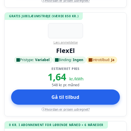
Hvordan er prisen udregnet?
i
GRATIS JUBILÆUMSTRØJE (VÆRDI 850 KR.)
Læs anmeldelse
FlexEl
Pristype:
Variabel
Binding:
Ingen
Introtilbud:
Ja
ESTIMERET PRIS
1,64
kr./kWh
548
kr. pr. måned
Gå til tilbud
Hvordan er prisen udregnet?
i
0 KR. I ABONNEMENT FOR LØBENDE MÅNED + 6 MÅNEDER