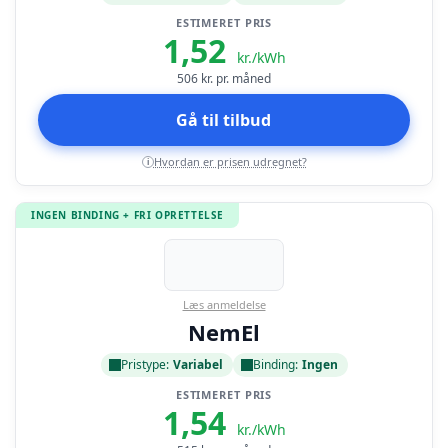
ESTIMERET PRIS
1,52
kr./kWh
506
kr. pr. måned
Gå til tilbud
Hvordan er prisen udregnet?
i
INGEN BINDING + FRI OPRETTELSE
Læs anmeldelse
NemEl
Pristype:
Variabel
Binding:
Ingen
ESTIMERET PRIS
1,54
kr./kWh