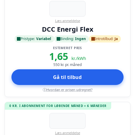
Læs anmeldelse
DCC Energi Flex
Pristype:
Variabel
Binding:
Ingen
Introtilbud:
Ja
ESTIMERET PRIS
1,65
kr./kWh
550
kr. pr. måned
Gå til tilbud
Hvordan er prisen udregnet?
i
0 KR. I ABONNEMENT FOR LØBENDE MÅNED + 6 MÅNEDER
Læs anmeldelse