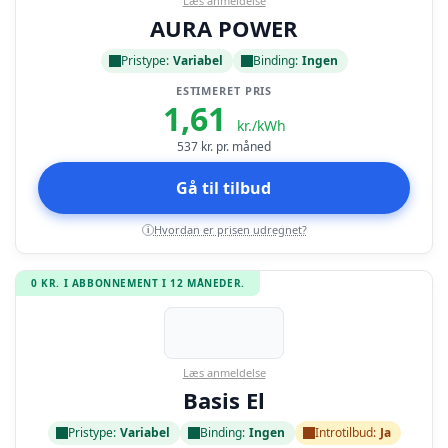
Læs anmeldelse
AURA POWER
Pristype:
Variabel
Binding:
Ingen
ESTIMERET PRIS
1,61
kr./kWh
537
kr. pr. måned
Gå til tilbud
Hvordan er prisen udregnet?
i
0 KR. I ABBONNEMENT I 12 MÅNEDER.
Læs anmeldelse
Basis El
Pristype:
Variabel
Binding:
Ingen
Introtilbud:
Ja