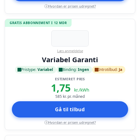
Hvordan er prisen udregnet?
i
GRATIS ABBONNEMENT I 12 MDR
Læs anmeldelse
Variabel Garanti
Pristype:
Variabel
Binding:
Ingen
Introtilbud:
Ja
ESTIMERET PRIS
1,75
kr./kWh
585
kr. pr. måned
Gå til tilbud
Hvordan er prisen udregnet?
i