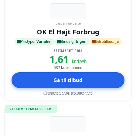
Læs anmeldelse
OK El Højt Forbrug
Pristype:
Variabel
Binding:
Ingen
Introtilbud:
Ja
ESTIMERET PRIS
1,61
kr./kWh
537
kr. pr. måned
Gå til tilbud
Hvordan er prisen udregnet?
i
VELKOMSTRABAT 500 KR.