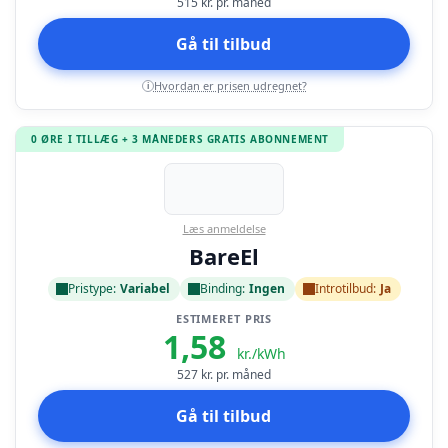
515
kr. pr. måned
Gå til tilbud
Hvordan er prisen udregnet?
i
0 ØRE I TILLÆG + 3 MÅNEDERS GRATIS ABONNEMENT
Læs anmeldelse
BareEl
Pristype:
Variabel
Binding:
Ingen
Introtilbud:
Ja
ESTIMERET PRIS
1,58
kr./kWh
527
kr. pr. måned
Gå til tilbud