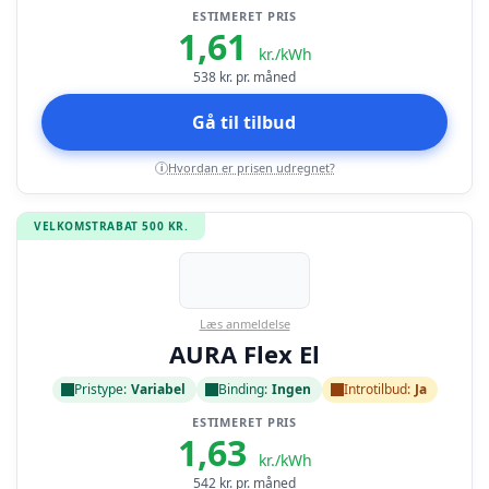
ESTIMERET PRIS
1,61
kr./kWh
538
kr. pr. måned
Gå til tilbud
Hvordan er prisen udregnet?
i
VELKOMSTRABAT 500 KR.
Læs anmeldelse
AURA Flex El
Pristype:
Variabel
Binding:
Ingen
Introtilbud:
Ja
ESTIMERET PRIS
1,63
kr./kWh
542
kr. pr. måned