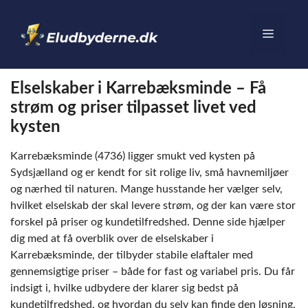
Hop
til
Menu
indhold
Elselskaber i Karrebæksminde – Få
strøm og priser tilpasset livet ved
kysten
Karrebæksminde (4736) ligger smukt ved kysten på
Sydsjælland og er kendt for sit rolige liv, små havnemiljøer
og nærhed til naturen. Mange husstande her vælger selv,
hvilket elselskab der skal levere strøm, og der kan være stor
forskel på priser og kundetilfredshed. Denne side hjælper
dig med at få overblik over de elselskaber i
Karrebæksminde, der tilbyder stabile elaftaler med
gennemsigtige priser – både for fast og variabel pris. Du får
indsigt i, hvilke udbydere der klarer sig bedst på
kundetilfredshed, og hvordan du selv kan finde den løsning,