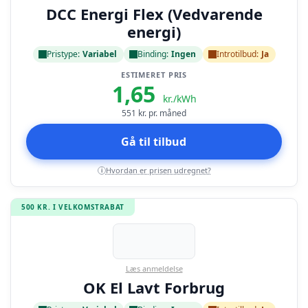
DCC Energi Flex (Vedvarende
energi)
Pristype:
Variabel
Binding:
Ingen
Introtilbud:
Ja
ESTIMERET PRIS
1,65
kr./kWh
551
kr. pr. måned
Gå til tilbud
Hvordan er prisen udregnet?
i
500 KR. I VELKOMSTRABAT
Læs anmeldelse
OK El Lavt Forbrug