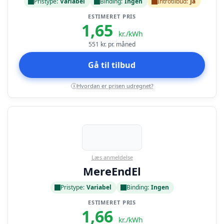
Pristype:
Variabel
Binding:
Ingen
Introtilbud:
Ja
ESTIMERET PRIS
1,65
kr./kWh
551
kr. pr. måned
Gå til tilbud
Hvordan er prisen udregnet?
i
Læs anmeldelse
MereEndEl
Pristype:
Variabel
Binding:
Ingen
ESTIMERET PRIS
1,66
kr./kWh