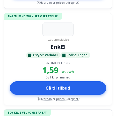
Hvordan er prisen udregnet?
i
INGEN BINDING + FRI OPRETTELSE
Læs anmeldelse
EnkEl
Pristype:
Variabel
Binding:
Ingen
ESTIMERET PRIS
1,59
kr./kWh
531
kr. pr. måned
Gå til tilbud
Hvordan er prisen udregnet?
i
500 KR. I VELKOMSTRABAT