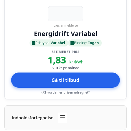
Læs anmeldelse
Energidrift Variabel
Pristype:
Variabel
Binding:
Ingen
ESTIMERET PRIS
1,83
kr./kWh
610
kr. pr. måned
Gå til tilbud
Hvordan er prisen udregnet?
i
Indholdsfortegnelse