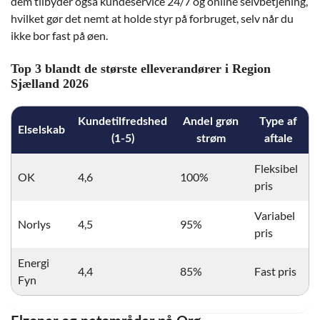
dem tilbyder også kundeservice 24/7 og online selvbetjening,
hvilket gør det nemt at holde styr på forbruget, selv når du
ikke bor fast på øen.
Top 3 blandt de største elleverandører i Region
Sjælland 2026
Kundetilfredshed
Andel grøn
Type af
Elselskab
(1-5)
strøm
aftale
Fleksibel
OK
4,6
100%
pris
Variabel
Norlys
4,5
95%
pris
Energi
4,4
85%
Fast pris
Fyn