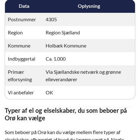
Data
Oplysning
Postnummer
4305
Region
Region Sjælland
Kommune
Holbæk Kommune
Indbyggertal
Ca. 1.000
Primær
Via Sjællandske netværk og grønne
elforsyning
elleverandører
Vi anbefaler
OK
Typer af el og elselskaber, du som beboer på
Orø kan vælge
Som beboer på Orø kan du vælge mellem flere typer af
elselskaber, afhængigt af hvad du lægger vægt på. Nogle