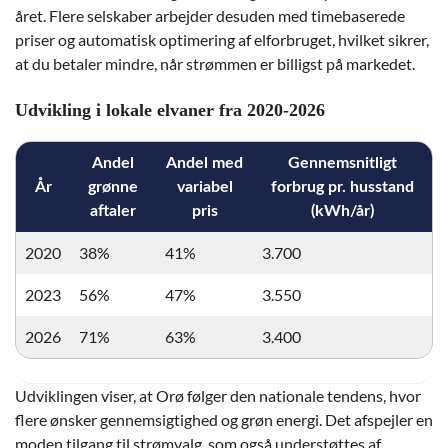
året. Flere selskaber arbejder desuden med timebaserede
priser og automatisk optimering af elforbruget, hvilket sikrer,
at du betaler mindre, når strømmen er billigst på markedet.
Udvikling i lokale elvaner fra 2020-2026
Andel
Andel med
Gennemsnitligt
År
grønne
variabel
forbrug pr. husstand
aftaler
pris
(kWh/år)
2020
38%
41%
3.700
2023
56%
47%
3.550
2026
71%
63%
3.400
Udviklingen viser, at Orø følger den nationale tendens, hvor
flere ønsker gennemsigtighed og grøn energi. Det afspejler en
moden tilgang til strømvalg, som også understøttes af