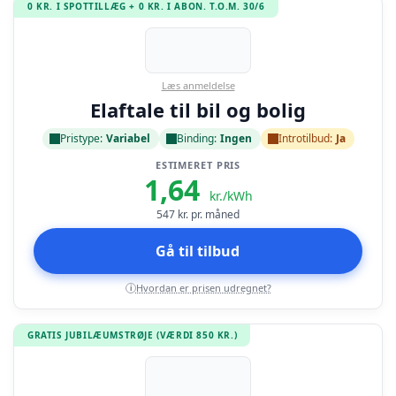
0 KR. I SPOTTILLÆG + 0 KR. I ABON. T.O.M. 30/6
Læs anmeldelse
Elaftale til bil og bolig
Pristype:
Variabel
Binding:
Ingen
Introtilbud:
Ja
ESTIMERET PRIS
1,64
kr./kWh
547
kr. pr. måned
Gå til tilbud
Hvordan er prisen udregnet?
i
GRATIS JUBILÆUMSTRØJE (VÆRDI 850 KR.)