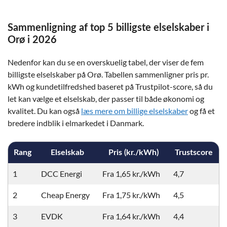
Sammenligning af top 5 billigste elselskaber i
Orø i 2026
Nedenfor kan du se en overskuelig tabel, der viser de fem
billigste elselskaber på Orø. Tabellen sammenligner pris pr.
kWh og kundetilfredshed baseret på Trustpilot-score, så du
let kan vælge et elselskab, der passer til både økonomi og
kvalitet. Du kan også
læs mere om billige elselskaber
og få et
bredere indblik i elmarkedet i Danmark.
Rang
Elselskab
Pris (kr./kWh)
Trustscore
1
DCC Energi
Fra 1,65 kr./kWh
4,7
2
Cheap Energy
Fra 1,75 kr./kWh
4,5
3
EVDK
Fra 1,64 kr./kWh
4,4