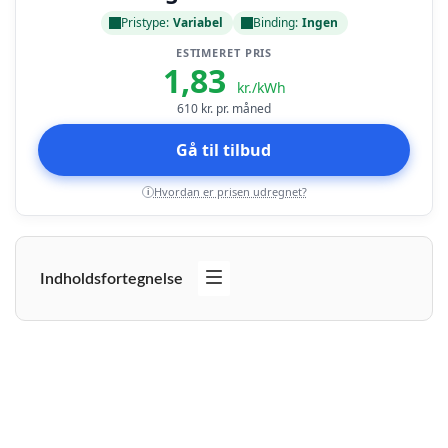
Pristype:
Variabel
Binding:
Ingen
ESTIMERET PRIS
1,83
kr./kWh
610
kr. pr. måned
Gå til tilbud
Hvordan er prisen udregnet?
i
Indholdsfortegnelse