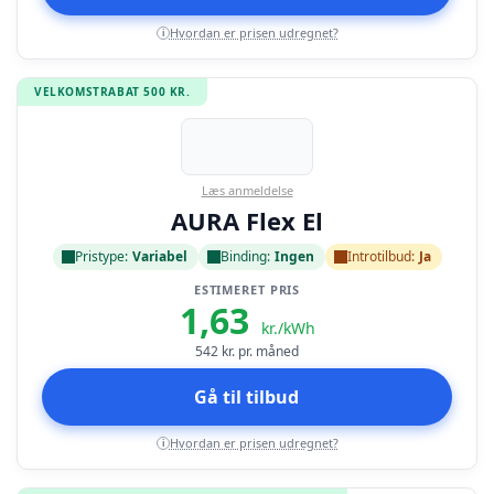
Hvordan er prisen udregnet?
i
VELKOMSTRABAT 500 KR.
Læs anmeldelse
AURA Flex El
Pristype:
Variabel
Binding:
Ingen
Introtilbud:
Ja
ESTIMERET PRIS
1,63
kr./kWh
542
kr. pr. måned
Gå til tilbud
Hvordan er prisen udregnet?
i