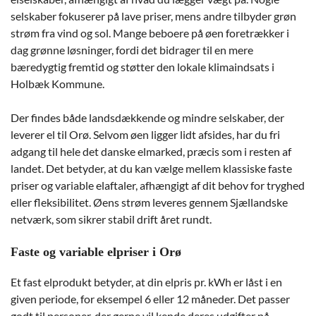
selskaber fokuserer på lave priser, mens andre tilbyder grøn
strøm fra vind og sol. Mange beboere på øen foretrækker i
dag grønne løsninger, fordi det bidrager til en mere
bæredygtig fremtid og støtter den lokale klimaindsats i
Holbæk Kommune.
Der findes både landsdækkende og mindre selskaber, der
leverer el til Orø. Selvom øen ligger lidt afsides, har du fri
adgang til hele det danske elmarked, præcis som i resten af
landet. Det betyder, at du kan vælge mellem klassiske faste
priser og variable elaftaler, afhængigt af dit behov for tryghed
eller fleksibilitet. Øens strøm leveres gennem Sjællandske
netværk, som sikrer stabil drift året rundt.
Faste og variable elpriser i Orø
Et fast elprodukt betyder, at din elpris pr. kWh er låst i en
given periode, for eksempel 6 eller 12 måneder. Det passer
godt til personer, der gerne vil kende deres udgifter på