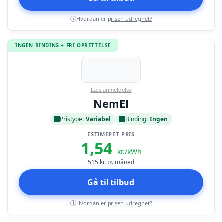
Hvordan er prisen udregnet?
i
INGEN BINDING + FRI OPRETTELSE
Læs anmeldelse
NemEl
Pristype:
Variabel
Binding:
Ingen
ESTIMERET PRIS
1,54
kr./kWh
515
kr. pr. måned
Gå til tilbud
Hvordan er prisen udregnet?
i