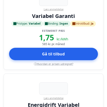
Læs anmeldelse
Variabel Garanti
Pristype:
Variabel
Binding:
Ingen
Introtilbud:
Ja
ESTIMERET PRIS
1,75
kr./kWh
585
kr. pr. måned
Gå til tilbud
Hvordan er prisen udregnet?
i
Læs anmeldelse
Energidrift Variabel