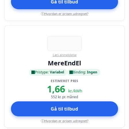
Gå til tilbud
Hvordan er prisen udregnet?
i
Læs anmeldelse
MereEndEl
Pristype:
Variabel
Binding:
Ingen
ESTIMERET PRIS
1,66
kr./kWh
552
kr. pr. måned
Gå til tilbud
Hvordan er prisen udregnet?
i