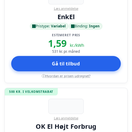
Læs anmeldelse
EnkEl
Pristype:
Variabel
Binding:
Ingen
ESTIMERET PRIS
1,59
kr./kWh
531
kr. pr. måned
Gå til tilbud
Hvordan er prisen udregnet?
i
500 KR. I VELKOMSTRABAT
Læs anmeldelse
OK El Højt Forbrug