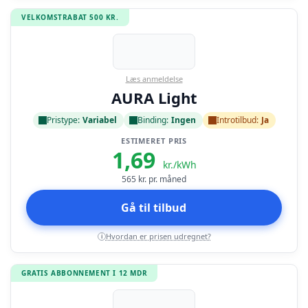
VELKOMSTRABAT 500 KR.
Læs anmeldelse
AURA Light
Pristype:
Variabel
Binding:
Ingen
Introtilbud:
Ja
ESTIMERET PRIS
1,69
kr./kWh
565
kr. pr. måned
Gå til tilbud
Hvordan er prisen udregnet?
i
GRATIS ABBONNEMENT I 12 MDR