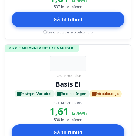
kr./kWh
537
kr. pr. måned
Gå til tilbud
Hvordan er prisen udregnet?
i
0 KR. I ABBONNEMENT I 12 MÅNEDER.
Læs anmeldelse
Basis El
Pristype:
Variabel
Binding:
Ingen
Introtilbud:
Ja
ESTIMERET PRIS
1,61
kr./kWh
538
kr. pr. måned
Gå til tilbud