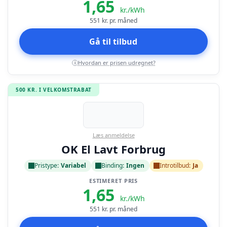
1,65
kr./kWh
551
kr. pr. måned
Gå til tilbud
Hvordan er prisen udregnet?
i
500 KR. I VELKOMSTRABAT
Læs anmeldelse
OK El Lavt Forbrug
Pristype:
Variabel
Binding:
Ingen
Introtilbud:
Ja
ESTIMERET PRIS
1,65
kr./kWh
551
kr. pr. måned