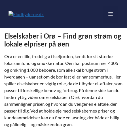
Hop
til
Menu
indhold
Elselskaber i Orø – Find grøn strøm og
lokale elpriser på øen
Orø er en lille, fredelig ø i Isefjorden, kendt for sit stærke
lokalsamfund og smukke natur. Øen har postnummer 4305
og omkring 1.000 beboere, som alle skal bruge strøm i
hverdagen – uanset om de bor fast eller har sommerhus. Her
spiller elselskaber en vigtig rolle, da de tilbyder el-aftaler, som
passer til forskellige behov og forbrug. På denne side kan du
finde nyttig viden om elselskaber i Orø, hvordan du
sammenligner priser, og hvordan du vælger en elaftale, der
passer til dig. Ved at holde øje med selskabernes priser og
kundeanmeldelser kan du finde en løsning, der både er billig
og pålidelig – og måske endda grøn.