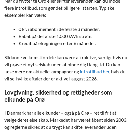
Når du flytter til Orø eller skifter leverandør, kan du møde
flere introtilbud, som gør det billigere i starten. Typiske
eksempler kan være:
0 kr. i abonnement i de første 3 måneder.
Rabat på de første 1.000 kWh strøm.
Kredit på elregningen efter 6 måneder.
Sådanne velkomstfordele kan være attraktive, særligt hvis du
vil prøve et nyt selskab uden at binde dig i lang tid. Du kan
læse mere om aktuelle kampagner og
introtilbud her
, hvis du
vil se, hvilke aftaler der er aktive i august 2026.
Lovgivning, sikkerhed og rettigheder som
elkunde på Orø
I Danmark har alle elkunder – også på Orø – ret til frit at
vælge deres elselskab. Markedet har været åbent siden 2003,
og reglerne sikrer, at du trygt kan skifte leverandør uden