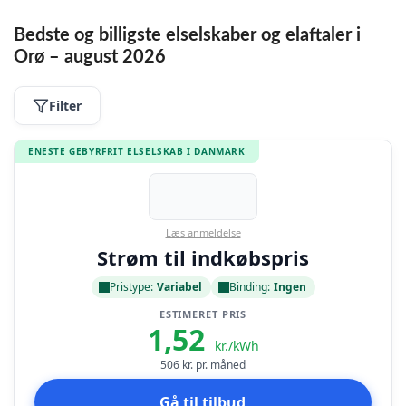
Bedste og billigste elselskaber og elaftaler i
Orø – august 2026
Filter
ENESTE GEBYRFRIT ELSELSKAB I DANMARK
Læs anmeldelse
Strøm til indkøbspris
Pristype:
Variabel
Binding:
Ingen
ESTIMERET PRIS
1,52
kr./kWh
506
kr. pr. måned
Gå til tilbud