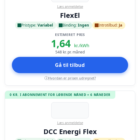
Læs anmeldelse
FlexEl
Pristype:
Variabel
Binding:
Ingen
Introtilbud:
Ja
ESTIMERET PRIS
1,64
kr./kWh
548
kr. pr. måned
Gå til tilbud
Hvordan er prisen udregnet?
i
0 KR. I ABONNEMENT FOR LØBENDE MÅNED + 6 MÅNEDER
Læs anmeldelse
DCC Energi Flex