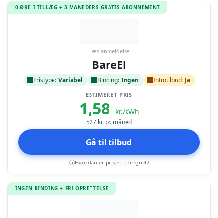
0 ØRE I TILLÆG + 3 MÅNEDERS GRATIS ABONNEMENT
Læs anmeldelse
BareEl
Pristype:
Variabel
Binding:
Ingen
Introtilbud:
Ja
ESTIMERET PRIS
1,58
kr./kWh
527
kr. pr. måned
Gå til tilbud
Hvordan er prisen udregnet?
i
INGEN BINDING + FRI OPRETTELSE