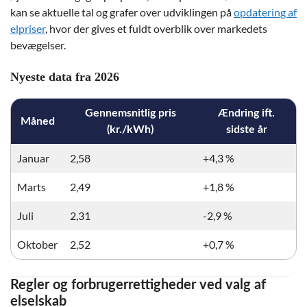
kan se aktuelle tal og grafer over udviklingen på
opdatering af
elpriser
, hvor der gives et fuldt overblik over markedets
bevægelser.
Nyeste data fra 2026
Gennemsnitlig pris
Ændring ift.
Måned
(kr./kWh)
sidste år
Januar
2,58
+4,3 %
Marts
2,49
+1,8 %
Juli
2,31
-2,9 %
Oktober
2,52
+0,7 %
Regler og forbrugerrettigheder ved valg af
elselskab