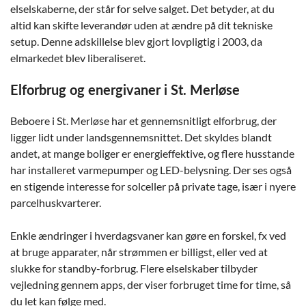
elselskaberne, der står for selve salget. Det betyder, at du
altid kan skifte leverandør uden at ændre på dit tekniske
setup. Denne adskillelse blev gjort lovpligtig i 2003, da
elmarkedet blev liberaliseret.
Elforbrug og energivaner i St. Merløse
Beboere i St. Merløse har et gennemsnitligt elforbrug, der
ligger lidt under landsgennemsnittet. Det skyldes blandt
andet, at mange boliger er energieffektive, og flere husstande
har installeret varmepumper og LED-belysning. Der ses også
en stigende interesse for solceller på private tage, især i nyere
parcelhuskvarterer.
Enkle ændringer i hverdagsvaner kan gøre en forskel, fx ved
at bruge apparater, når strømmen er billigst, eller ved at
slukke for standby-forbrug. Flere elselskaber tilbyder
vejledning gennem apps, der viser forbruget time for time, så
du let kan følge med.