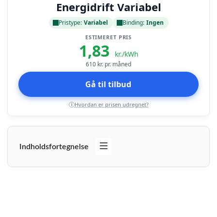
Energidrift Variabel
Pristype:
Variabel
Binding:
Ingen
ESTIMERET PRIS
1,83
kr./kWh
610
kr. pr. måned
Gå til tilbud
Hvordan er prisen udregnet?
i
Indholdsfortegnelse