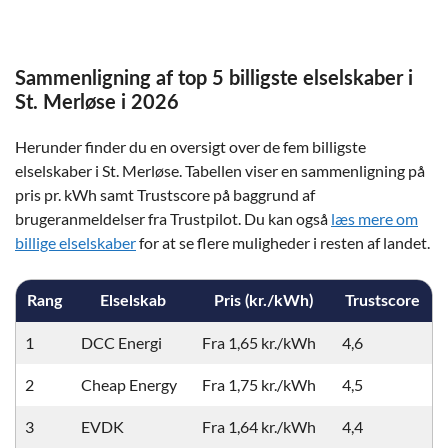
Sammenligning af top 5 billigste elselskaber i
St. Merløse i 2026
Herunder finder du en oversigt over de fem billigste
elselskaber i St. Merløse. Tabellen viser en sammenligning på
pris pr. kWh samt Trustscore på baggrund af
brugeranmeldelser fra Trustpilot. Du kan også
læs mere om
billige elselskaber
for at se flere muligheder i resten af landet.
Rang
Elselskab
Pris (kr./kWh)
Trustscore
1
DCC Energi
Fra 1,65 kr./kWh
4,6
2
Cheap Energy
Fra 1,75 kr./kWh
4,5
3
EVDK
Fra 1,64 kr./kWh
4,4