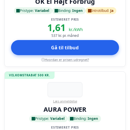
OK El Højt Forbrug
Pristype:
Variabel
Binding:
Ingen
Introtilbud:
Ja
ESTIMERET PRIS
1,61
kr./kWh
537
kr. pr. måned
Gå til tilbud
Hvordan er prisen udregnet?
i
VELKOMSTRABAT 500 KR.
Læs anmeldelse
AURA POWER
Pristype:
Variabel
Binding:
Ingen
ESTIMERET PRIS