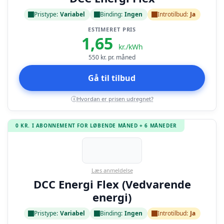
Pristype:
Variabel
Binding:
Ingen
Introtilbud:
Ja
ESTIMERET PRIS
1,65
kr./kWh
550
kr. pr. måned
Gå til tilbud
Hvordan er prisen udregnet?
i
0 KR. I ABONNEMENT FOR LØBENDE MÅNED + 6 MÅNEDER
Læs anmeldelse
DCC Energi Flex (Vedvarende
energi)
Pristype:
Variabel
Binding:
Ingen
Introtilbud:
Ja