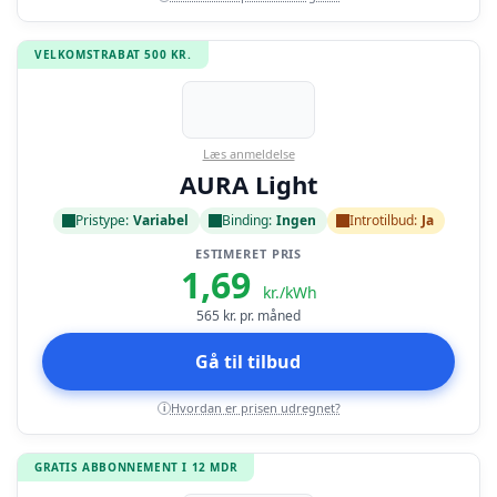
VELKOMSTRABAT 500 KR.
Læs anmeldelse
AURA Light
Pristype:
Variabel
Binding:
Ingen
Introtilbud:
Ja
ESTIMERET PRIS
1,69
kr./kWh
565
kr. pr. måned
Gå til tilbud
Hvordan er prisen udregnet?
i
GRATIS ABBONNEMENT I 12 MDR