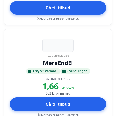
Gå til tilbud
Hvordan er prisen udregnet?
i
Læs anmeldelse
MereEndEl
Pristype:
Variabel
Binding:
Ingen
ESTIMERET PRIS
1,66
kr./kWh
552
kr. pr. måned
Gå til tilbud
Hvordan er prisen udregnet?
i