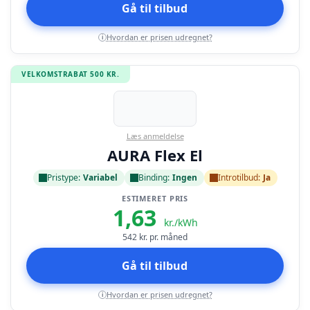
Gå til tilbud
Hvordan er prisen udregnet?
i
VELKOMSTRABAT 500 KR.
Læs anmeldelse
AURA Flex El
Pristype:
Variabel
Binding:
Ingen
Introtilbud:
Ja
ESTIMERET PRIS
1,63
kr./kWh
542
kr. pr. måned
Gå til tilbud
Hvordan er prisen udregnet?
i