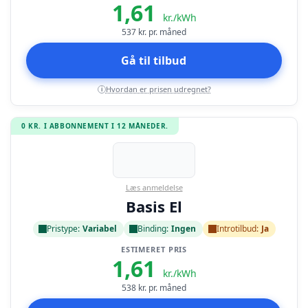
1,61
kr./kWh
537
kr. pr. måned
Gå til tilbud
Hvordan er prisen udregnet?
i
0 KR. I ABBONNEMENT I 12 MÅNEDER.
Læs anmeldelse
Basis El
Pristype:
Variabel
Binding:
Ingen
Introtilbud:
Ja
ESTIMERET PRIS
1,61
kr./kWh
538
kr. pr. måned