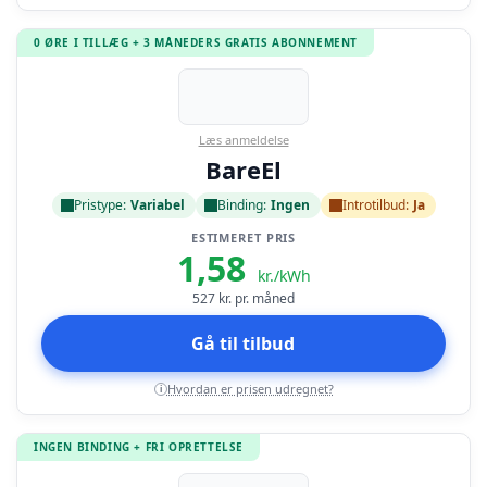
0 ØRE I TILLÆG + 3 MÅNEDERS GRATIS ABONNEMENT
Læs anmeldelse
BareEl
Pristype:
Variabel
Binding:
Ingen
Introtilbud:
Ja
ESTIMERET PRIS
1,58
kr./kWh
527
kr. pr. måned
Gå til tilbud
Hvordan er prisen udregnet?
i
INGEN BINDING + FRI OPRETTELSE