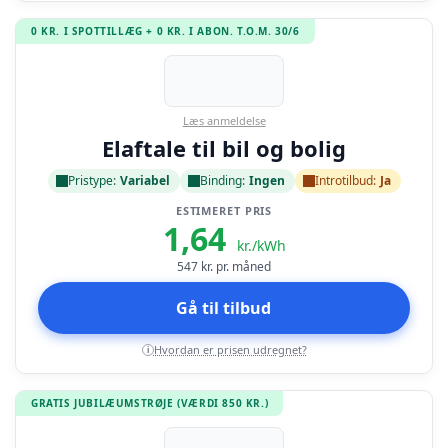
0 KR. I SPOTTILLÆG + 0 KR. I ABON. T.O.M. 30/6
Læs anmeldelse
Elaftale til bil og bolig
Pristype:
Variabel
Binding:
Ingen
Introtilbud:
Ja
ESTIMERET PRIS
1,64
kr./kWh
547
kr. pr. måned
Gå til tilbud
Hvordan er prisen udregnet?
i
GRATIS JUBILÆUMSTRØJE (VÆRDI 850 KR.)