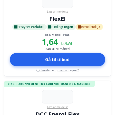
Læs anmeldelse
FlexEl
Pristype:
Variabel
Binding:
Ingen
Introtilbud:
Ja
ESTIMERET PRIS
1,64
kr./kWh
548
kr. pr. måned
Gå til tilbud
Hvordan er prisen udregnet?
i
0 KR. I ABONNEMENT FOR LØBENDE MÅNED + 6 MÅNEDER
Læs anmeldelse
DCC Energi Flex