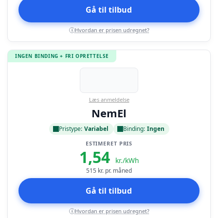
Gå til tilbud
Hvordan er prisen udregnet?
i
INGEN BINDING + FRI OPRETTELSE
Læs anmeldelse
NemEl
Pristype:
Variabel
Binding:
Ingen
ESTIMERET PRIS
1,54
kr./kWh
515
kr. pr. måned
Gå til tilbud
Hvordan er prisen udregnet?
i