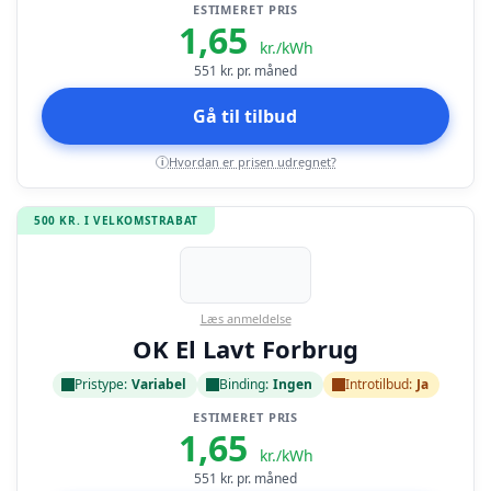
ESTIMERET PRIS
1,65
kr./kWh
551
kr. pr. måned
Gå til tilbud
Hvordan er prisen udregnet?
i
500 KR. I VELKOMSTRABAT
Læs anmeldelse
OK El Lavt Forbrug
Pristype:
Variabel
Binding:
Ingen
Introtilbud:
Ja
ESTIMERET PRIS
1,65
kr./kWh
551
kr. pr. måned