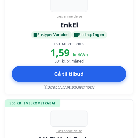
Læs anmeldelse
EnkEl
Pristype:
Variabel
Binding:
Ingen
ESTIMERET PRIS
1,59
kr./kWh
531
kr. pr. måned
Gå til tilbud
Hvordan er prisen udregnet?
i
500 KR. I VELKOMSTRABAT
Læs anmeldelse