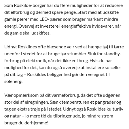
Som Roskilde-borger har du flere muligheder for at reducere
dit elforbrug og dermed spare penge. Start med at udskifte
gamle pærer med LED-pærer, som bruger markant mindre
energi. Overvej at investere i energieffektive hvidevarer, når
de gamle skal udskiftes.
Udnyt Roskildes ofte blæsende vejr ved at hænge tøj til tørre
udenfor i stedet for at bruge tørretumbler. Sluk for standby-
forbrug på elektronik, når det ikke er i brug. Hvis du har
mulighed for det, kan du også overveje at installere solceller
på dit tag – Roskildes beliggenhed gør den velegnet til
solenergi.
Vær opmærksom på dit varmeforbrug, da det ofte udgør en
stor del af elregningen. Sænk temperaturen et par grader og
tag en ekstra trøje på i stedet. Udnyt også Roskildes kulturliv
og natur – jo mere tid du tilbringer ude, jo mindre strøm
bruger du derhjemme!