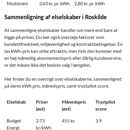
Modstrøm
2,63 kr. pr. kWh
2,80 kr. pr. kWh
Sammenligning af elselskaber i Roskilde
At sammenligne elselskaber handler om mere end bare at
kigge på prisen. Du bør også overveje faktorer som
kundetilfredshed, miljøvenlighed og kontraktbetingelser. En
lav kWh-pris kan virke attraktiv, men hvis den kommer med
en høj månedlig abonnementspris eller dårlig kundeservice,
er det måske ikke det bedste valg i længden.
Her finder du en oversigt over elselskaberne, sammenlignet
på deres kWh pris, månedspris, samt trustpilot score.
Elselskab
Priser
Månedspris
Trustpilot
(øst)
(øst)
score
Budget
2.73
455 kr.
3.9
Energi
kr/kWh