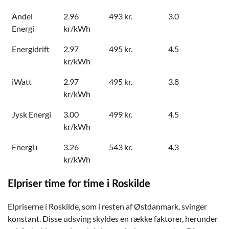
Andel
2.96
493 kr.
3.0
Energi
kr/kWh
Energidrift
2.97
495 kr.
4.5
kr/kWh
iWatt
2.97
495 kr.
3.8
kr/kWh
Jysk Energi
3.00
499 kr.
4.5
kr/kWh
Energi+
3.26
543 kr.
4.3
kr/kWh
Elpriser time for time i Roskilde
Elpriserne i Roskilde, som i resten af Østdanmark, svinger
konstant. Disse udsving skyldes en række faktorer, herunder