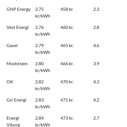
GNP Energy
2.75
458 kr.
2.3
kr/kWh
Vest Energi
2.76
460 kr.
2.8
kr/kWh
Gasel
2.79
465 kr.
4.6
kr/kWh
Modstrøm
2.80
466 kr.
3.9
kr/kWh
OK
2.82
470 kr.
4.3
kr/kWh
Go’ Energi
2.83
471 kr.
4.2
kr/kWh
Energi
2.84
473 kr.
2.7
Viborg
kr/kWh